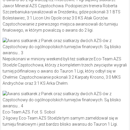
Jawor Mineral AZS Częstochowa. Podopieczni trenera Roberta
Szczerbaniuka rywalizowali w Drezdenku, gdzie pokonali 3:1 BTS
Bolesławiec, 3:1 Licon Uni Opole oraz 3:0 KS Atak Gorzów.
Częstochowianie z pierwszego miejsca awansowali do turnieju
finałowego, w którym powalczą o awans do 2 ligi.
Niepokonani w miniony weekend byli też siatkarze Eco-Team AZS
Stoelzle Częstochowa, którzy z kompletem trzech zwycięstw wygrali
turniej półfinałowy o awans do Tauron 1 Ligi, który odbył się w
Chełmie. Częstochowianie pokonali 3:2 Karpaty Krosno, 3:0 MKS
Andrychów oraz 3:1 KS Arka Chełm.
Eco-Team AZS. Fot. S. Sobol
2-ligowy Eco-Team AZS Stoelzle tym samym zameldował się w
turnieju finałowym i jest bardzo blisko awansu do Tauron 1 Ligi.