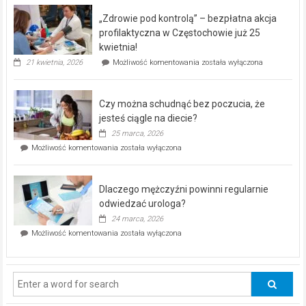
program
„Zdrowie pod kontrolą” – bezpłatna akcja
rehabilitacji
dla
profilaktyczna w Częstochowie już 25
seniorów!
kwietnia!
„Zdrowie
21 kwietnia, 2026
Możliwość komentowania
została wyłączona
pod
kontrolą”
–
Czy można schudnąć bez poczucia, że
bezpłatna
akcja
jesteś ciągle na diecie?
profilaktyczna
25 marca, 2026
w
Czy
Możliwość komentowania
została wyłączona
Częstochowie
można
już
schudnąć
25
bez
kwietnia!
Dlaczego mężczyźni powinni regularnie
poczucia,
że
odwiedzać urologa?
jesteś
24 marca, 2026
ciągle
Dlaczego
Możliwość komentowania
została wyłączona
na
mężczyźni
diecie?
powinni
regularnie
odwiedzać
urologa?