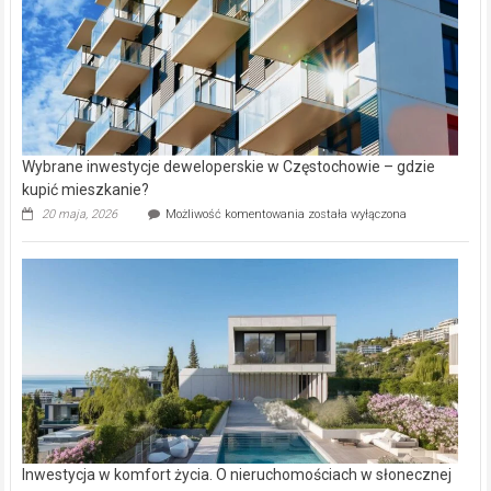
Wybrane inwestycje deweloperskie w Częstochowie – gdzie
kupić mieszkanie?
Wybrane
20 maja, 2026
Możliwość komentowania
została wyłączona
inwestycje
deweloperskie
w Częstochowie
–
gdzie
kupić
mieszkanie?
Inwestycja w komfort życia. O nieruchomościach w słonecznej