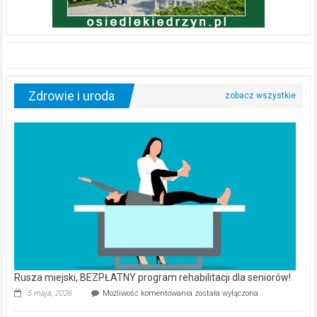
Zdrowie i uroda
Rusza miejski, BEZPŁATNY program rehabilitacji dla seniorów!
Rusza
5 maja, 2026
Możliwość komentowania
została wyłączona
miejski,
BEZPŁATNY