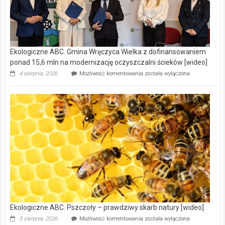
Ekologiczne ABC. Gmina Wręczyca Wielka z dofinansowaniem
ponad 15,6 mln na modernizację oczyszczalni ścieków [wideo]
Ekologiczne
4 sierpnia, 2026
Możliwość komentowania
została wyłączona
ABC.
Gmina
Wręczyca
Wielka
z
dofinansowaniem
ponad
15,6
mln
na
modernizację
oczyszczalni
ścieków
[wideo]
Ekologiczne ABC. Pszczoły – prawdziwy skarb natury [wideo]
Ekologiczne
3 sierpnia, 2026
Możliwość komentowania
została wyłączona