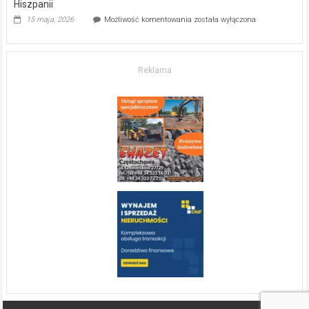
Hiszpanii
Inwestycja
15 maja, 2026
Możliwość komentowania
została wyłączona
w komfort
życia.
O nieruchomościach
w słonecznej
Reklama
Hiszpanii