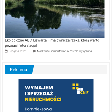
Ekologiczne ABC. Liswarta – malownicza rzeka, którą warto
poznać [fotorelacja]
Ekologiczne
22 lipca, 2026
Możliwość komentowania
została wyłączona
ABC.
Liswarta
–
malownicza
Reklama
rzeka,
którą
warto
poznać
[fotorelacja]