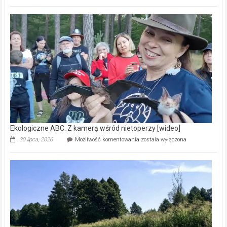
ABC.
Pszczoły
–
prawdziwy
skarb
natury
[wideo]
Ekologiczne ABC. Z kamerą wśród nietoperzy [wideo]
Ekologiczne
30 lipca, 2026
Możliwość komentowania
została wyłączona
ABC.
Z
kamerą
wśród
nietoperzy
[wideo]