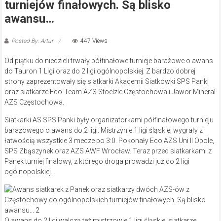
turniejów finałowych. Są blisko
awansu…
Posted By: Artur
447 Views
Od piątku do niedzieli trwały półfinałowe turnieje barażowe o awans
do Tauron 1 Ligi oraz do 2 ligi ogólnopolskiej. Z bardzo dobrej
strony zaprezentowały się siatkarki Akademii Siatkówki SPS Panki
oraz siatkarze Eco-Team AZS Stoelzle Częstochowa i Jawor Mineral
AZS Częstochowa.
Siatkarki AS SPS Panki były organizatorkami półfinałowego turnieju
barażowego o awans do 2 ligi. Mistrzynie 1 ligi śląskiej wygrały z
łatwością wszystkie 3 mecze po 3:0. Pokonały Eco AZS Uni II Opole,
SPS Zbąszynek oraz AZS AWF Wrocław. Teraz przed siatkarkami z
Panek turniej finalowy, z którego droga prowadzi już do 2 ligi
ogólnopolskiej…
O awans do 2 ligi walczą też mistrzowie 1 ligi śląskiej siatkarze