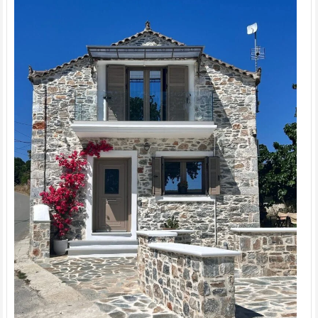
Copyright © 2026
Gazeta Regionalna
. Theme: ColorNews Pro by
ThemeGrill
. Powered by
WordPress
.