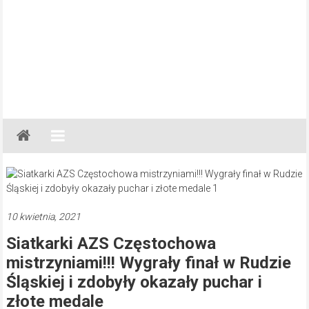
Gazeta
Regionalna
Częstochowa,
Kłobuck,
Lubliniec,
10 kwietnia, 2021
Myszków
Siatkarki AZS Częstochowa
mistrzyniami!!! Wygrały finał w Rudzie
Śląskiej i zdobyły okazały puchar i
złote medale