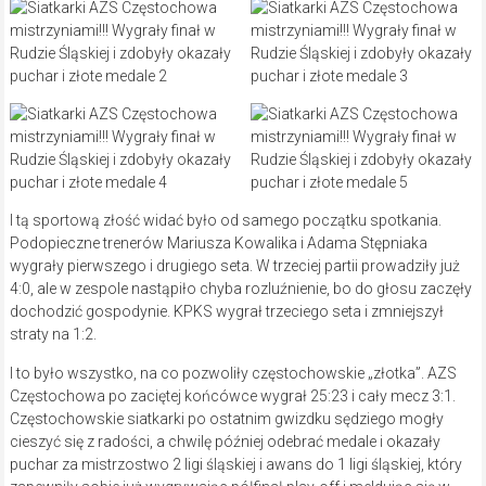
I tą sportową złość widać było od samego początku spotkania.
Podopieczne trenerów Mariusza Kowalika i Adama Stępniaka
wygrały pierwszego i drugiego seta. W trzeciej partii prowadziły już
4:0, ale w zespole nastąpiło chyba rozluźnienie, bo do głosu zaczęły
dochodzić gospodynie. KPKS wygrał trzeciego seta i zmniejszył
straty na 1:2.
I to było wszystko, na co pozwoliły częstochowskie „złotka”. AZS
Częstochowa po zaciętej końcówce wygrał 25:23 i cały mecz 3:1.
Częstochowskie siatkarki po ostatnim gwizdku sędziego mogły
cieszyć się z radości, a chwilę później odebrać medale i okazały
puchar za mistrzostwo 2 ligi śląskiej i awans do 1 ligi śląskiej, który