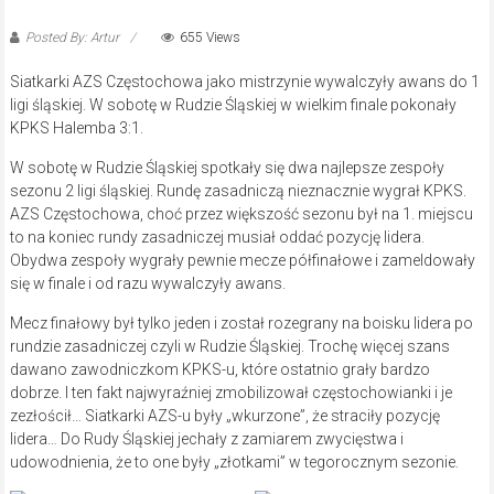
Posted By: Artur
655 Views
Siatkarki AZS Częstochowa jako mistrzynie wywalczyły awans do 1
ligi śląskiej. W sobotę w Rudzie Śląskiej w wielkim finale pokonały
KPKS Halemba 3:1.
W sobotę w Rudzie Śląskiej spotkały się dwa najlepsze zespoły
sezonu 2 ligi śląskiej. Rundę zasadniczą nieznacznie wygrał KPKS.
AZS Częstochowa, choć przez większość sezonu był na 1. miejscu
to na koniec rundy zasadniczej musiał oddać pozycję lidera.
Obydwa zespoły wygrały pewnie mecze półfinałowe i zameldowały
się w finale i od razu wywalczyły awans.
Mecz finałowy był tylko jeden i został rozegrany na boisku lidera po
rundzie zasadniczej czyli w Rudzie Śląskiej. Trochę więcej szans
dawano zawodniczkom KPKS-u, które ostatnio grały bardzo
dobrze. I ten fakt najwyraźniej zmobilizował częstochowianki i je
zezłościł… Siatkarki AZS-u były „wkurzone”, że straciły pozycję
lidera… Do Rudy Śląskiej jechały z zamiarem zwycięstwa i
udowodnienia, że to one były „złotkami” w tegorocznym sezonie.