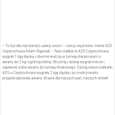
KPKS Halemba – AZS Częstochowa 1:3
AZS Częstochowa:
D. Knysak, N. Kowalik, J. Kontowicz, P.
Szczawińska, A. Grabińska, P. Stankow, V. Kozik, A. Deska, M.
Bedlechowicz, S. Będkowska, K. Matyszczak. Trenerzy: M. Kowalik,
A. Stępniak.
Foto: Materiały prasowe klubu