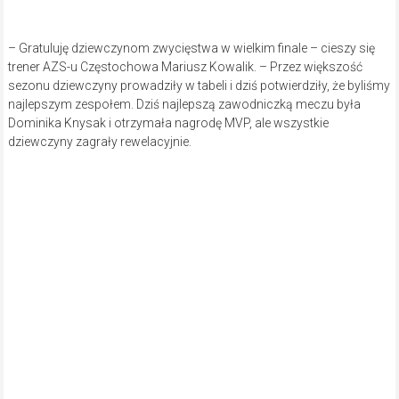
Częstochowa Adam Stępniak. – Nasi siatkarze AZS Częstochowa
wygrali 1 ligę śląską i obecnie walczą w turnieju barażowym o
awans do 2 ligi ogólnopolskiej. Wczoraj i dzisiaj wygrali mecze i
zapewnili sobie awans do turnieju finałowego. Dzisiaj nasze siatkarki
AZS-u Częstochowa wygrały 2 ligę śląską i po mistrzowsku
przypieczętowały awans. Brawa dla naszych pań, naszych złotek!