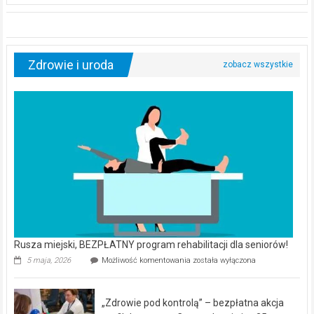
Zdrowie i uroda
Rusza miejski, BEZPŁATNY program rehabilitacji dla seniorów!
Rusza
5 maja, 2026
Możliwość komentowania
została wyłączona
miejski,
BEZPŁATNY
program
„Zdrowie pod kontrolą” – bezpłatna akcja
rehabilitacji