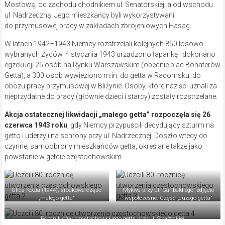
Mostową, od zachodu chodnikiem ul. Senatorskiej, a od wschodu
ul. Nadrzeczną. Jego mieszkańcy byli wykorzystywani
do przymusowej pracy w zakładach zbrojeniowych Hasag.
W latach 1942–1943 Niemcy rozstrzelali kolejnych 850 losowo
wybranych Żydów. 4 stycznia 1943 urządzono łapankę i dokonano
egzekucji 25 osób na Rynku Warszawskim (obecnie plac Bohaterów
Getta), a 300 osób wywieziono m.in. do getta w Radomsku, do
obozu pracy przymusowej w Bliżynie. Osoby, które naziści uznali za
nieprzydatne do pracy (głównie dzieci i starcy) zostały rozstrzelane.
Akcja ostatecznej likwidacji „małego getta” rozpoczęła się 26
czerwca 1943 roku
, gdy Niemcy przypuścili decydujący szturm na
getto i uderzyli na schrony przy ul. Nadrzecznej. Doszło wtedy do
czynnej samoobrony mieszkańców getta, określane także jako
powstanie w getcie częstochowskim.
Ulica Kozia (1944), środkowa część
Mykwa przy ul. Garibaldiego, zdjęcie
„małego getta”
współczesne. Część „dużego getta”
Pomnik ofiar częstochowskiego getta przy ul. Strażackiej