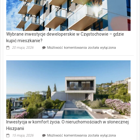
Wybrane inwestycje deweloperskie w Częstochowie – gdzie
kupić mieszkanie?
Wybrane
20 maja, 2026
Możliwość komentowania
została wyłączona
inwestycje
deweloperskie
w Częstochowie
–
gdzie
kupić
mieszkanie?
Inwestycja w komfort życia. O nieruchomościach w słonecznej
Hiszpanii
Inwestycja
15 maja, 2026
Możliwość komentowania
została wyłączona