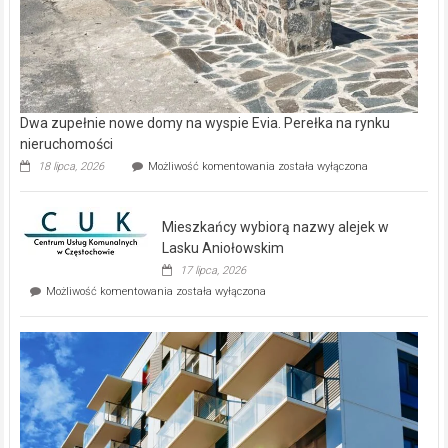
Dwa zupełnie nowe domy na wyspie Evia. Perełka na rynku
nieruchomości
Dwa
18 lipca, 2026
Możliwość komentowania
została wyłączona
zupełnie
nowe
domy
Mieszkańcy wybiorą nazwy alejek w
na
wyspie
Lasku Aniołowskim
Evia.
17 lipca, 2026
Perełka
Mieszkańcy
Możliwość komentowania
została wyłączona
na
wybiorą
rynku
nazwy
nieruchomości
alejek
w
Lasku
Aniołowskim