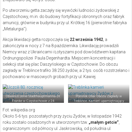
Po utworzeniu getta zaczęły się wywózki ludności żydowskiej z
Częstochowy, m.in. do budowy fortyfikacji obronnych oraz fabryk
amunicji, głównie w budynku przy ul. Krótkiej 16 (pierwotnie fabryka
„Metalurgia”).
Akcja likwidacji getta rozpoczęła się
22 września 1942
, a
zakończyła w nocy z 7 na 8 października. Likwidację prowadzili
Niemcy wraz z Ukraińcami i Łotyszami pod dowództwem kapitana
Ordnungspolizei Paula Degenhardta. Miejscem koncentracji i
selekcji stał się plac Daszyńskiego w Częstochowie. Do obozu
zagłady w Treblince trafiło 38 250 żydów, a 2 tys. osób rozstrzelano i
pochowano w masowych grobach przy ul. Kawiej.
Obwieszczenie Stadthauptmanna Dr.
Pomnik Ofiar Obozu Zagłady w
Franke w Częstochowie z 24
Treblince. Kamień upamiętniający
września 1942
Żydów z Częstochowy
Fot. wikipedia.org
Około 5-6 tys. pozostałych przy życiu Żydów, w listopadzie 1942
roku zostało osadzonych w utworzonym tzw.
„małym getcie”
,
ograniczonym: od północy ul. Jaskrowską, od południa ul.