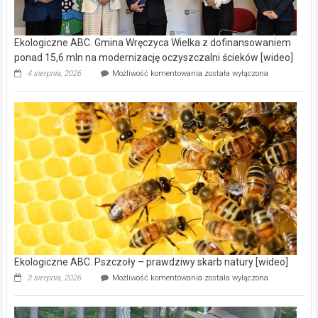
Ekologiczne ABC. Gmina Wręczyca Wielka z dofinansowaniem
ponad 15,6 mln na modernizację oczyszczalni ścieków [wideo]
Ekologiczne
4 sierpnia, 2026
Możliwość komentowania
została wyłączona
ABC.
Gmina
Wręczyca
Wielka
z
dofinansowaniem
ponad
15,6
mln
na
modernizację
oczyszczalni
ścieków
[wideo]
Ekologiczne ABC. Pszczoły – prawdziwy skarb natury [wideo]
Ekologiczne
3 sierpnia, 2026
Możliwość komentowania
została wyłączona
ABC.
Pszczoły
–