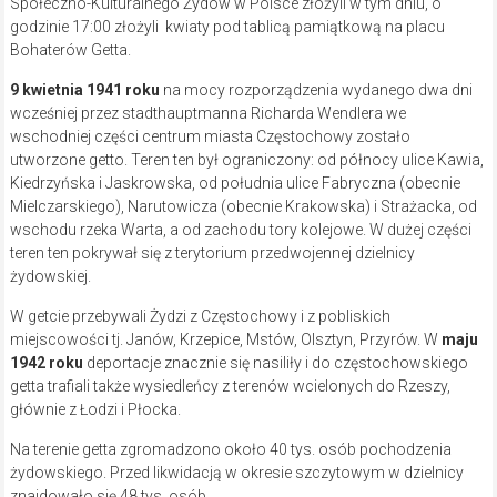
Społeczno-Kulturalnego Żydów w Polsce złożyli w tym dniu, o
godzinie 17:00 złożyli kwiaty pod tablicą pamiątkową na placu
Bohaterów Getta.
9 kwietnia 1941 roku
na mocy rozporządzenia wydanego dwa dni
wcześniej przez stadthauptmanna Richarda Wendlera we
wschodniej części centrum miasta
Częstochowy zostało
utworzone getto. Teren ten był ograniczony:
od północy ulice Kawia,
Kiedrzyńska i Jaskrowska, od południa ulice Fabryczna (obecnie
Mielczarskiego), Narutowicza (obecnie Krakowska) i Strażacka, od
wschodu rzeka Warta, a od zachodu tory kolejowe. W dużej części
teren ten pokrywał się z terytorium przedwojennej dzielnicy
żydowskiej.
W getcie przebywali Żydzi z Częstochowy i z pobliskich
miejscowości tj. Janów, Krzepice, Mstów, Olsztyn, Przyrów. W
maju
1942 roku
deportacje znacznie się nasiliły i do częstochowskiego
getta trafiali także wysiedleńcy z terenów wcielonych do Rzeszy,
głównie z Łodzi i Płocka.
Na terenie getta zgromadzono około 40 tys. osób pochodzenia
żydowskiego. Przed likwidacją w okresie szczytowym w dzielnicy
znajdowało się 48 tys. osób.