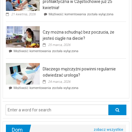
dla
profilaktyczna w Częstochowie już 25
seniorów!
kwietnia!
„Zdrowie
21 kwietnia, 2026
Możliwość komentowania
została wyłączona
pod
kontrolą”
–
Czy można schudnąć bez poczucia, że
bezpłatna
akcja
jesteś ciągle na diecie?
profilaktyczna
25 marca, 2026
w
Czy
Możliwość komentowania
została wyłączona
Częstochowie
można
już
schudnąć
25
bez
kwietnia!
Dlaczego mężczyźni powinni regularnie
poczucia,
że
odwiedzać urologa?
jesteś
24 marca, 2026
ciągle
Dlaczego
Możliwość komentowania
została wyłączona
na
mężczyźni
diecie?
powinni
regularnie
odwiedzać
urologa?
Dom