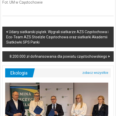
Fot. UM w Częstochowie
Post
Udany siatkarski piątek. Wygrali siatkarze AZS Częstochowa i
Eco-Team AZS Stoelzle Częstochowa oraz siatkarki Akademii
navigation
Siatkówki SPS Panki
8.200.000 zł dofinansowania dla powiatu częstochowskiego
Ekologia