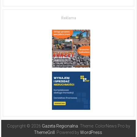
w komfort
życia.
O nieruchomościach
w słonecznej
Reklama
Hiszpanii
Copyright © 2026
Gazeta Regionalna
. Theme: ColorNews Pro by
ThemeGrill
. Powered by
WordPress
.