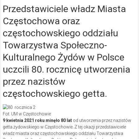
Przedstawiciele władz Miasta
Częstochowa oraz
częstochowskiego oddziału
Towarzystwa Społeczno-
Kulturalnego Żydów w Polsce
uczcili 80. rocznicę utworzenia
przez nazistów
częstochowskiego getta.
Fot. UM w Częstochowie
9 kwietnia 2021 roku minęło 80 lat
od utworzenia przez nazistów
getta żydowskiego w Częstochowie. Z tej okazji przedstawiciele
władz miasta oraz częstochowskiego oddziału Towarzystwa