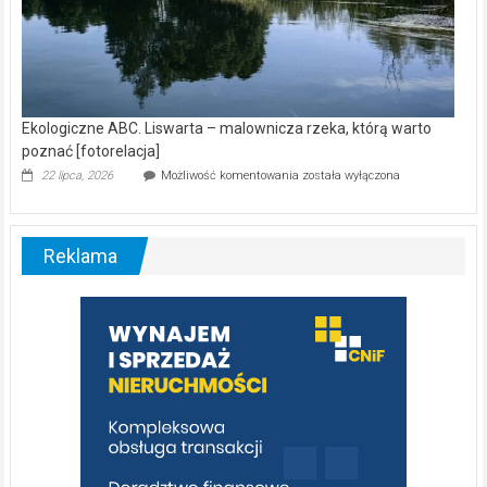
Ekologiczne ABC. Liswarta – malownicza rzeka, którą warto
poznać [fotorelacja]
Ekologiczne
22 lipca, 2026
Możliwość komentowania
została wyłączona
ABC.
Liswarta
–
malownicza
Reklama
rzeka,
którą
warto
poznać
[fotorelacja]