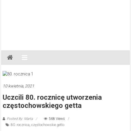
Gazeta
Regionalna
Częstochowa,
Kłobuck,
Lubliniec,
10 kwietnia, 2021
Myszków
Uczcili 80. rocznicę utworzenia
częstochowskiego getta
Posted By: Marta
568 Views
80. rocznica
,
częstochowskie getto