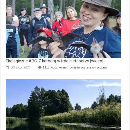
prawdziwy
skarb
natury
[wideo]
Ekologiczne ABC. Z kamerą wśród nietoperzy [wideo]
Ekologiczne
30 lipca, 2026
Możliwość komentowania
została wyłączona
ABC.
Z
kamerą
wśród
nietoperzy
[wideo]