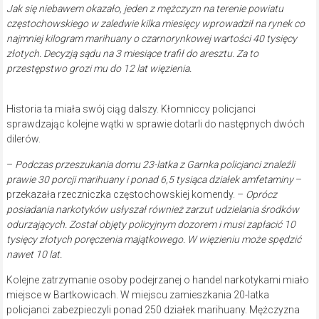
Jak się niebawem okazało, jeden z mężczyzn na terenie powiatu
częstochowskiego w zaledwie kilka miesięcy wprowadził na rynek co
najmniej kilogram marihuany o czarnorynkowej wartości 40 tysięcy
złotych. Decyzją sądu na 3 miesiące trafił do aresztu. Za to
przestępstwo grozi mu do 12 lat więzienia.
Historia ta miała swój ciąg dalszy. Kłomniccy policjanci
sprawdzając kolejne wątki w sprawie dotarli do następnych dwóch
dilerów.
–
Podczas przeszukania domu 23-latka z Garnka policjanci znaleźli
prawie 30 porcji marihuany i ponad 6,5 tysiąca działek amfetaminy
–
przekazała rzeczniczka częstochowskiej komendy. –
Oprócz
posiadania narkotyków usłyszał również zarzut udzielania środków
odurzających. Został objęty policyjnym dozorem i musi zapłacić 10
tysięcy złotych poręczenia majątkowego. W więzieniu może spędzić
nawet 10 lat.
Kolejne zatrzymanie osoby podejrzanej o handel narkotykami miało
miejsce w Bartkowicach. W miejscu zamieszkania 20-latka
policjanci zabezpieczyli ponad 250 działek marihuany. Mężczyzna