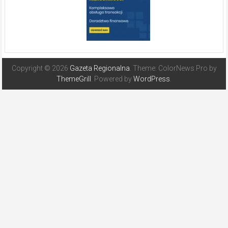
Copyright © 2026
Gazeta Regionalna
. Theme: ColorNews Pro by
ThemeGrill
. Powered by
WordPress
.