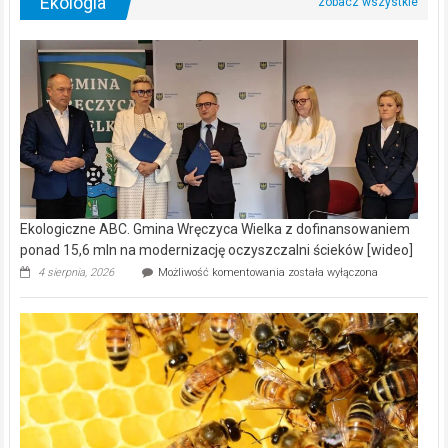
Ekologia
Ekologiczne ABC. Gmina Wręczyca Wielka z dofinansowaniem
ponad 15,6 mln na modernizację oczyszczalni ścieków [wideo]
Ekologiczne
4 sierpnia, 2026
Możliwość komentowania
została wyłączona
ABC.
Gmina
Wręczyca
Wielka
z
dofinansowaniem
ponad
15,6
mln
na
modernizację