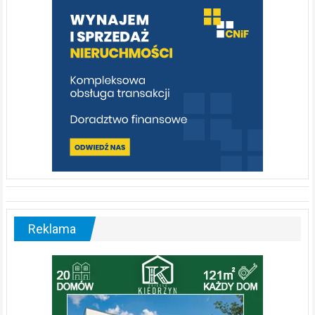
poznać
[fotorelacja]
Reklama