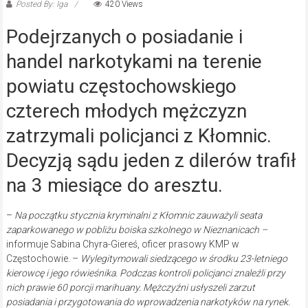
Posted By: Iga
420 Views
Podejrzanych o posiadanie i
handel narkotykami na terenie
powiatu częstochowskiego
czterech młodych mężczyzn
zatrzymali policjanci z Kłomnic.
Decyzją sądu jeden z dilerów trafił
na 3 miesiące do aresztu.
–
Na początku stycznia kryminalni z Kłomnic zauważyli seata
zaparkowanego w pobliżu boiska szkolnego w Nieznanicach –
informuje Sabina Chyra-Giereś, oficer prasowy KMP w
Częstochowie. –
Wylegitymowali siedzącego w środku 23-letniego
kierowcę i jego rówieśnika. Podczas kontroli policjanci znaleźli przy
nich prawie 60 porcji marihuany. Mężczyźni usłyszeli zarzut
posiadania i przygotowania do wprowadzenia narkotyków na rynek.