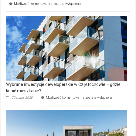
Mieszkańcy
Możliwość komentowania
została wyłączona
na
wybiorą
rynku
nazwy
nieruchomości
alejek
w
Lasku
Aniołowskim
Wybrane inwestycje deweloperskie w Częstochowie – gdzie
kupić mieszkanie?
Wybrane
20 maja, 2026
Możliwość komentowania
została wyłączona
inwestycje
deweloperskie
w Częstochowie
–
gdzie
kupić
mieszkanie?