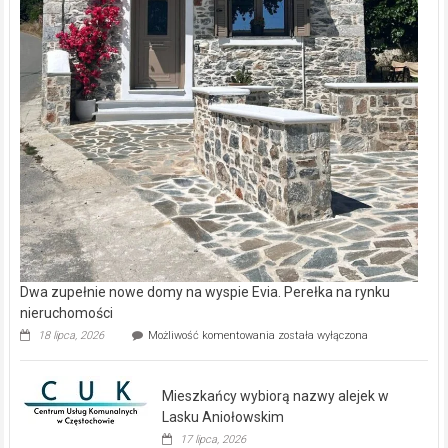
Dwa zupełnie nowe domy na wyspie Evia. Perełka na rynku
nieruchomości
Dwa
18 lipca, 2026
Możliwość komentowania
została wyłączona
zupełnie
nowe
domy
Mieszkańcy wybiorą nazwy alejek w
na
wyspie
Lasku Aniołowskim
Evia.
17 lipca, 2026
Perełka