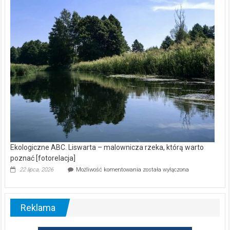
kamerą
wśród
nietoperzy
[wideo]
Ekologiczne ABC. Liswarta – malownicza rzeka, którą warto
poznać [fotorelacja]
Ekologiczne
22 lipca, 2026
Możliwość komentowania
została wyłączona
ABC.
Liswarta
–
malownicza
Reklama
rzeka,
którą
warto