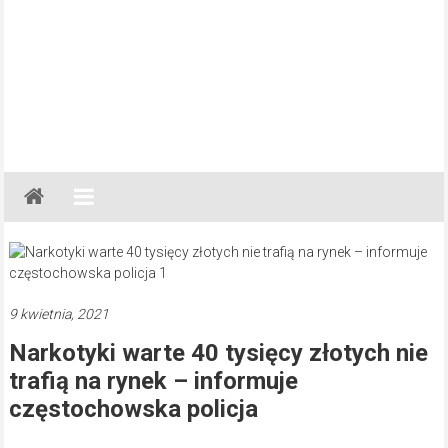
Gazeta
Regionalna
Częstochowa,
Kłobuck,
Lubliniec,
9 kwietnia, 2021
Myszków
Narkotyki warte 40 tysięcy złotych nie
trafią na rynek – informuje
częstochowska policja