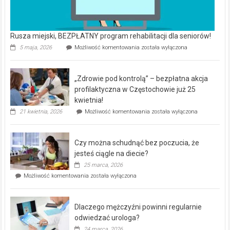
Rusza miejski, BEZPŁATNY program rehabilitacji dla seniorów!
Rusza
5 maja, 2026
Możliwość komentowania
została wyłączona
miejski,
BEZPŁATNY
program
„Zdrowie pod kontrolą” – bezpłatna akcja
rehabilitacji
dla
profilaktyczna w Częstochowie już 25
seniorów!
kwietnia!
„Zdrowie
21 kwietnia, 2026
Możliwość komentowania
została wyłączona
pod
kontrolą”
–
Czy można schudnąć bez poczucia, że
bezpłatna
akcja
jesteś ciągle na diecie?
profilaktyczna
25 marca, 2026
w
Czy
Możliwość komentowania
została wyłączona
Częstochowie
można
już
schudnąć
25
bez
kwietnia!
Dlaczego mężczyźni powinni regularnie
poczucia,
że
odwiedzać urologa?
jesteś
24 marca, 2026