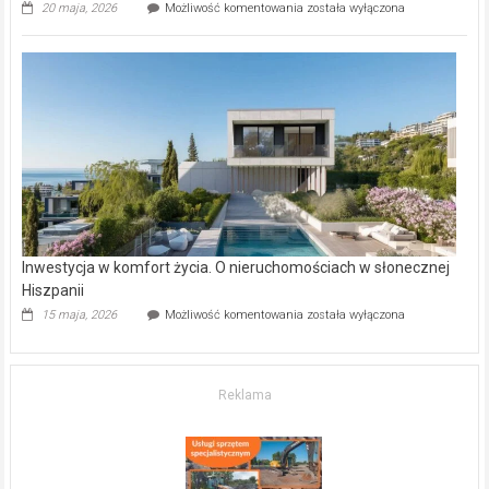
Wybrane
20 maja, 2026
Możliwość komentowania
została wyłączona
inwestycje
deweloperskie
w Częstochowie
–
gdzie
kupić
mieszkanie?
Inwestycja w komfort życia. O nieruchomościach w słonecznej
Hiszpanii
Inwestycja
15 maja, 2026
Możliwość komentowania
została wyłączona
w komfort
życia.
O nieruchomościach
w słonecznej
Reklama
Hiszpanii