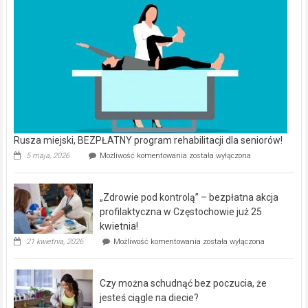
Rusza miejski, BEZPŁATNY program rehabilitacji dla seniorów!
Rusza
5 maja, 2026
Możliwość komentowania
została wyłączona
miejski,
BEZPŁATNY
program
„Zdrowie pod kontrolą” – bezpłatna akcja
rehabilitacji
dla
profilaktyczna w Częstochowie już 25
seniorów!
kwietnia!
„Zdrowie
21 kwietnia, 2026
Możliwość komentowania
została wyłączona
pod
kontrolą”
–
Czy można schudnąć bez poczucia, że
bezpłatna
akcja
jesteś ciągle na diecie?
profilaktyczna