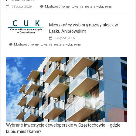
Dwa
18 lipca, 2026
Możliwość komentowania
została wyłączona
zupełnie
nowe
domy
Mieszkańcy wybiorą nazwy alejek w
na
wyspie
Lasku Aniołowskim
Evia.
17 lipca, 2026
Perełka
Mieszkańcy
Możliwość komentowania
została wyłączona
na
wybiorą
rynku
nazwy
nieruchomości
alejek
w
Lasku
Aniołowskim
Wybrane inwestycje deweloperskie w Częstochowie – gdzie
kupić mieszkanie?