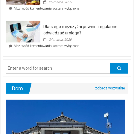
25 marca, 2026
w
Czy
Możliwość komentowania
została wyłączona
Częstochowie
można
już
schudnąć
25
bez
kwietnia!
Dlaczego mężczyźni powinni regularnie
poczucia,
że
odwiedzać urologa?
jesteś
24 marca, 2026
ciągle
Dlaczego
Możliwość komentowania
została wyłączona
na
mężczyźni
diecie?
powinni
regularnie
odwiedzać
urologa?
Dom