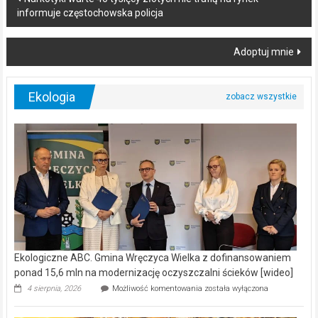
informuje częstochowska policja
navigation
Adoptuj mnie
Ekologia
Ekologiczne ABC. Gmina Wręczyca Wielka z dofinansowaniem
ponad 15,6 mln na modernizację oczyszczalni ścieków [wideo]
Ekologiczne
4 sierpnia, 2026
Możliwość komentowania
została wyłączona
ABC.
Gmina