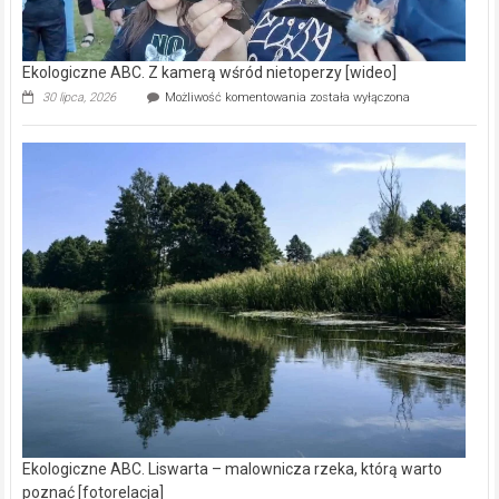
Ekologiczne ABC. Z kamerą wśród nietoperzy [wideo]
Ekologiczne
30 lipca, 2026
Możliwość komentowania
została wyłączona
ABC.
Z
kamerą
wśród
nietoperzy
[wideo]
Ekologiczne ABC. Liswarta – malownicza rzeka, którą warto
poznać [fotorelacja]