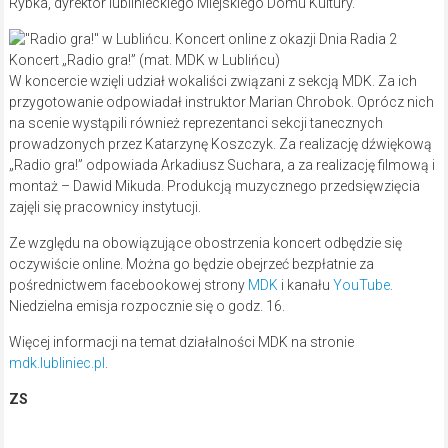
Rybka, dyrektor lublinieckiego Miejskiego Domu Kultury.
Koncert „Radio gra!” (mat. MDK w Lublińcu)
W koncercie wzięli udział wokaliści związani z sekcją MDK. Za ich
przygotowanie odpowiadał instruktor Marian Chrobok. Oprócz nich
na scenie wystąpili również reprezentanci sekcji tanecznych
prowadzonych przez Katarzynę Koszczyk. Za realizację dźwiękową
„Radio gra!” odpowiada Arkadiusz Suchara, a za realizację filmową i
montaż – Dawid Mikuda. Produkcją muzycznego przedsięwzięcia
zajęli się pracownicy instytucji.
Ze względu na obowiązujące obostrzenia koncert odbędzie się
oczywiście online. Można go będzie obejrzeć bezpłatnie za
pośrednictwem facebookowej strony
MDK
i kanału
YouTube
.
Niedzielna emisja rozpocznie się o godz. 16.
Więcej informacji na temat działalności MDK na stronie
mdk.lubliniec.pl
.
ZS