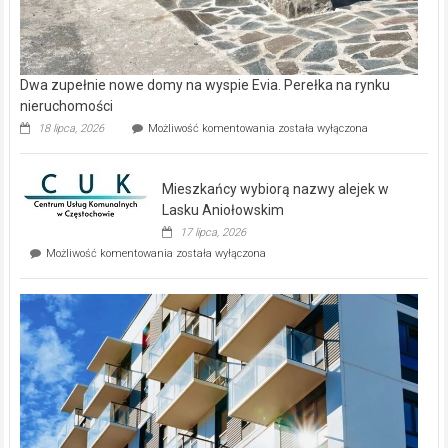
Dwa zupełnie nowe domy na wyspie Evia. Perełka na rynku
nieruchomości
Dwa
18 lipca, 2026
Możliwość komentowania
została wyłączona
zupełnie
nowe
domy
Mieszkańcy wybiorą nazwy alejek w
na
wyspie
Lasku Aniołowskim
Evia.
17 lipca, 2026
Perełka
Mieszkańcy
Możliwość komentowania
została wyłączona
na
wybiorą
rynku
nazwy
nieruchomości
alejek
w
Lasku
Aniołowskim