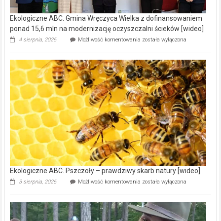
Ekologiczne ABC. Gmina Wręczyca Wielka z dofinansowaniem
ponad 15,6 mln na modernizację oczyszczalni ścieków [wideo]
Ekologiczne
4 sierpnia, 2026
Możliwość komentowania
została wyłączona
ABC.
Gmina
Wręczyca
Wielka
z
dofinansowaniem
ponad
15,6
mln
na
modernizację
oczyszczalni
ścieków
[wideo]
Ekologiczne ABC. Pszczoły – prawdziwy skarb natury [wideo]
Ekologiczne
3 sierpnia, 2026
Możliwość komentowania
została wyłączona
ABC.
Pszczoły
–
prawdziwy
skarb