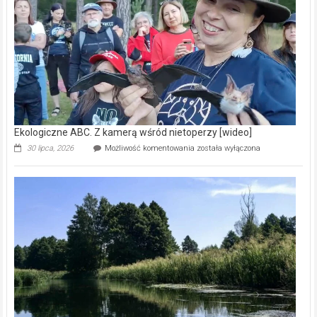
natury
[wideo]
Ekologiczne ABC. Z kamerą wśród nietoperzy [wideo]
Ekologiczne
30 lipca, 2026
Możliwość komentowania
została wyłączona
ABC.
Z
kamerą
wśród
nietoperzy
[wideo]