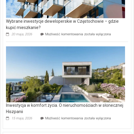
Wybrane inwestycje deweloperskie w Częstochowie – gdzie
kupić mieszkanie?
Wybrane
20 maja, 2026
Możliwość komentowania
została wyłączona
inwestycje
deweloperskie
w Częstochowie
–
gdzie
kupić
mieszkanie?
Inwestycja w komfort życia. O nieruchomościach w słonecznej
Hiszpanii
Inwestycja
15 maja, 2026
Możliwość komentowania
została wyłączona
w komfort
życia.
O nieruchomościach