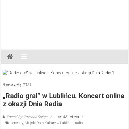
Gazeta
Regionalna
Częstochowa,
Kłobuck,
Lubliniec,
8 kwietnia, 2021
Myszków
„Radio gra!” w Lublińcu. Koncert online
z okazji Dnia Radia
Posted By: Zuzanna Suliga
431 Views
koncerty
,
Miejski Dom Kultury w Lublińcu
,
radio