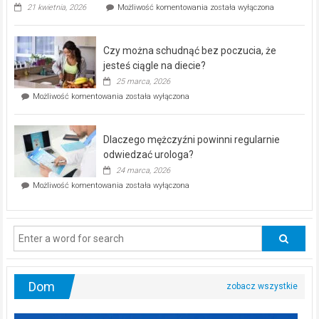
„Zdrowie
21 kwietnia, 2026
Możliwość komentowania
została wyłączona
pod
kontrolą”
–
Czy można schudnąć bez poczucia, że
bezpłatna
akcja
jesteś ciągle na diecie?
profilaktyczna
25 marca, 2026
w
Czy
Możliwość komentowania
została wyłączona
Częstochowie
można
już
schudnąć
25
bez
kwietnia!
Dlaczego mężczyźni powinni regularnie
poczucia,
że
odwiedzać urologa?
jesteś
24 marca, 2026
ciągle
Dlaczego
Możliwość komentowania
została wyłączona
na
mężczyźni
diecie?
powinni
regularnie
odwiedzać
urologa?
Dom