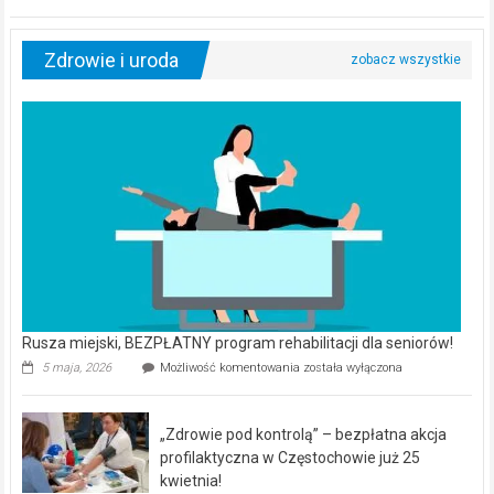
Zdrowie i uroda
Rusza miejski, BEZPŁATNY program rehabilitacji dla seniorów!
Rusza
5 maja, 2026
Możliwość komentowania
została wyłączona
miejski,
BEZPŁATNY
program
„Zdrowie pod kontrolą” – bezpłatna akcja
rehabilitacji
dla
profilaktyczna w Częstochowie już 25
seniorów!
kwietnia!