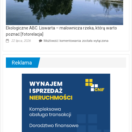
Ekologiczne ABC. Liswarta – malownicza rzeka, którą warto
poznać [fotorelacja]
Ekologiczne
22 lipca, 2026
Możliwość komentowania
została wyłączona
ABC.
Liswarta
–
malownicza
Reklama
rzeka,
którą
warto
poznać
[fotorelacja]