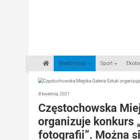
Gazeta
Wiadomości
Sport
Ekolo
Regionalna
Częstochowa,
Kłobuck,
Lubliniec,
8 kwietnia, 2021
Myszków
Częstochowska Miej
organizuje konkurs 
fotografii”. Można s