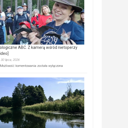
prawdziwy
skarb
natury
[wideo]
ologiczne ABC. Z kamerą wśród nietoperzy
ideo]
30 lipca, 2026
Ekologiczne
Możliwość komentowania
została wyłączona
ABC.
Z
kamerą
wśród
nietoperzy
[wideo]