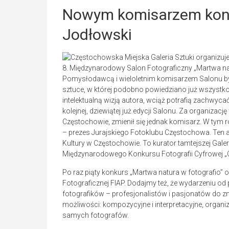
Nowym komisarzem konk
Jodłowski
8. Międzynarodowy Salon Fotograficzny „Martwa natu
Pomysłodawcą i wieloletnim komisarzem Salonu był a
sztuce, w której podobno powiedziano już wszystko,
intelektualną wizją autora, wciąż potrafią zachwyc
kolejnej, dziewiątej już edycji Salonu. Za organizac
Częstochowie, zmienił się jednak komisarz. W tym 
– prezes Jurajskiego Fotoklubu Częstochowa. Ten a
Kultury w Częstochowie. To kurator tamtejszej Galeri
Międzynarodowego Konkursu Fotografii Cyfrowej „C
Po raz piąty konkurs „Martwa natura w fotografio” 
Fotograficznej FIAP. Dodajmy też, że wydarzeniu o
fotografików – profesjonalistów i pasjonatów do z
możliwości: kompozycyjne i interpretacyjne, organiz
samych fotografów.