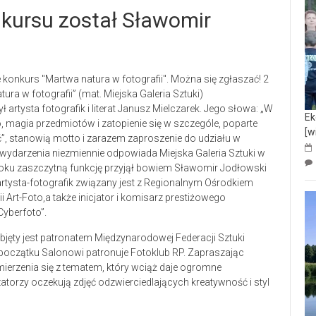
ursu został Sławomir
ra w fotografii” (mat. Miejska Galeria Sztuki)
rtysta fotografik i literat Janusz Mielczarek. Jego słowa: „W
Ek
 magia przedmiotów i zatopienie się w szczególe, poparte
[w
ać”, stanowią motto i zarazem zaproszenie do udziału w
ję wydarzenia niezmiennie odpowiada Miejska Galeria Sztuki w
roku zaszczytną funkcję przyjął bowiem Sławomir Jodłowski
rtysta-fotografik związany jest z Regionalnym Ośrodkiem
i Art-Foto,a także inicjator i komisarz prestiżowego
yberfoto”.
objęty jest patronatem Międzynarodowej Federacji Sztuki
d początku Salonowi patronuje Fotoklub RP. Zapraszając
mierzenia się z tematem, który wciąż daje ogromne
atorzy oczekują zdjęć odzwierciedlających kreatywność i styl