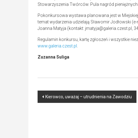
Stowarzyszenia Twórców. Pula nagród pieniężnych
Pokonkursowa wystawa planowana jest w Miejskiej Ga
temat wydarzenia udzielają Sławomir Jodłowski (e-
Joanna Matyja (kontakt: jmatyja@galeria.czest.pl, 34
Regulamin konkursu, kartę zgłoszeń i wszystkie ni
www.galeria.czest.pl
.
Zuzanna Suliga
Post
Kierowco, uważaj – utrudnienia na Zawodziu
navigation