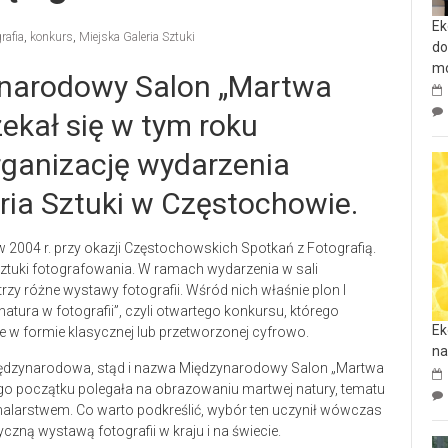
Ek
rafia
,
konkurs
,
Miejska Galeria Sztuki
do
mo
ynarodowy Salon „Martwa
zekał się w tym roku
organizację wydarzenia
ria Sztuki w Częstochowie.
2004 r. przy okazji Częstochowskich Spotkań z Fotografią.
sztuki fotografowania. W ramach wydarzenia w sali
trzy różne wystawy fotografii. Wśród nich właśnie plon I
ura w fotografii”, czyli otwartego konkursu, którego
Ek
 w formie klasycznej lub przetworzonej cyfrowo.
na
 międzynarodowa, stąd i nazwa Międzynarodowy Salon „Martwa
ego początku polegała na obrazowaniu martwej natury, tematu
malarstwem. Co warto podkreślić, wybór ten uczynił wówczas
czną wystawą fotografii w kraju i na świecie.