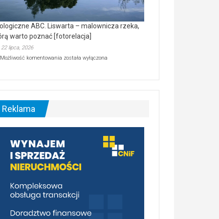
ologiczne ABC. Liswarta – malownicza rzeka,
órą warto poznać [fotorelacja]
22 lipca, 2026
Ekologiczne
Możliwość komentowania
została wyłączona
ABC.
Liswarta
–
malownicza
rzeka,
którą
Reklama
warto
poznać
[fotorelacja]