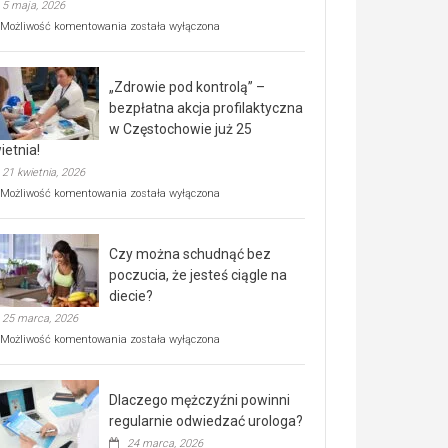
5 maja, 2026
Rusza
Możliwość komentowania
została wyłączona
miejski,
BEZPŁATNY
program
„Zdrowie pod kontrolą” –
rehabilitacji
dla
bezpłatna akcja profilaktyczna
seniorów!
w Częstochowie już 25
ietnia!
21 kwietnia, 2026
„Zdrowie
Możliwość komentowania
została wyłączona
pod
kontrolą”
–
Czy można schudnąć bez
bezpłatna
akcja
poczucia, że jesteś ciągle na
profilaktyczna
diecie?
w
25 marca, 2026
Częstochowie
już
Czy
Możliwość komentowania
została wyłączona
25
można
kwietnia!
schudnąć
bez
Dlaczego mężczyźni powinni
poczucia,
że
regularnie odwiedzać urologa?
jesteś
24 marca, 2026