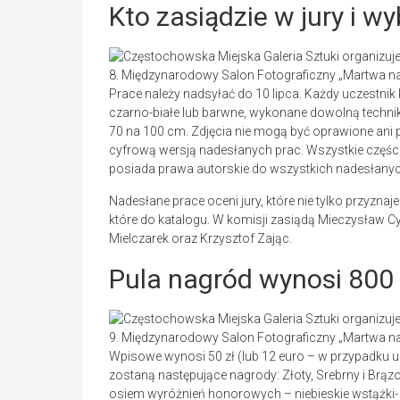
Kto zasiądzie w jury i w
8. Międzynarodowy Salon Fotograficzny „Martwa natu
Prace należy nadsyłać do 10 lipca. Każdy uczestnik 
czarno-białe lub barwne, wykonane dowolną techniką
70 na 100 cm. Zdjęcia nie mogą być oprawione ani p
cyfrową wersją nadesłanych prac. Wszystkie częśc
posiada prawa autorskie do wszystkich nadesłanyc
Nadesłane prace oceni jury, które nie tylko przyznaje 
które do katalogu. W komisji zasiądą Mieczysław 
Mielczarek oraz Krzysztof Zając.
Pula nagród wynosi 800 
9. Międzynarodowy Salon Fotograficzny „Martwa natu
Wpisowe wynosi 50 zł (lub 12 euro – w przypadku 
zostaną następujące nagrody: Złoty, Srebrny i Brą
osiem wyróżnień honorowych – niebieskie wstążki- 