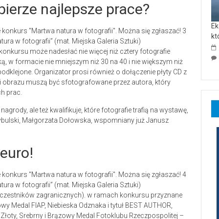
ybierze najlepsze prace?
Ek
kt
ra w fotografii” (mat. Miejska Galeria Sztuki)
konkursu może nadesłać nie więcej niż cztery fotografie
, w formacie nie mniejszym niż 30 na 40 i nie większym niż
odklejone. Organizator prosi również o dołączenie płyty CD z
i obrazu muszą być sfotografowane przez autora, który
h prac.
nagrody, ale też kwalifikuje, które fotografie trafią na wystawę,
Cybulski, Małgorzata Dołowska, wspomniany już Janusz
euro!
ra w fotografii” (mat. Miejska Galeria Sztuki)
uczestników zagranicznych). w ramach konkursu przyznane
zowy Medal FIAP, Niebieska Odznaka i tytuł BEST AUTHOR,
Złoty, Srebrny i Brązowy Medal Fotoklubu Rzeczpospolitej –