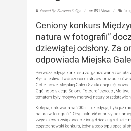
Posted By: Zuzanna Suliga
591 Views
fotog
Ceniony konkurs Międz
natura w fotografii” doc
dziewiątej odsłony. Za 
odpowiada Miejska Gale
Pierwsza edycja konkursu zorganizowana została w 
Był to festiwal twórczości mistrzów oraz adeptów 
Gobelinowej Miejskiej Galerii Sztuki obejrzeć można 
Ogólnopolskiego Salonu Fotograficznego „Martwa nat
tematem były motywy martwej natury przedstawione
Kolejna, datowana na 2005 r. rok edycja, była już
natura w fotografii”. Oryginalność imprezy od sam
zwyczajowo związanego z inną dziedziną sztuki – 
częstochowski konkurs, jedyną tego typu specjalisty