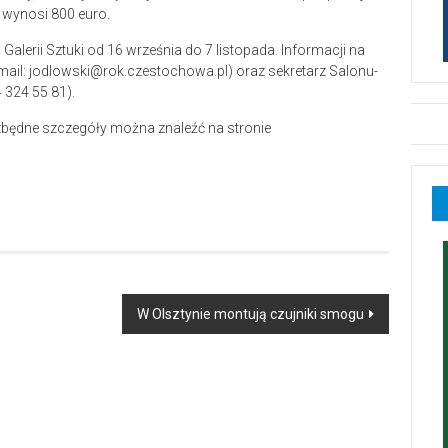
 wynosi 800 euro.
lerii Sztuki od 16 września do 7 listopada. Informacji na
mail: jodlowski@rok.czestochowa.pl) oraz sekretarz Salonu-
 324 55 81).
ezbędne szczegóły można znaleźć na stronie
W Olsztynie montują czujniki smogu