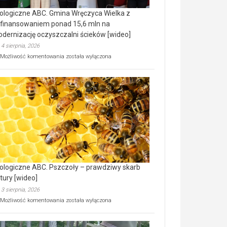
ologiczne ABC. Gmina Wręczyca Wielka z
finansowaniem ponad 15,6 mln na
dernizację oczyszczalni ścieków [wideo]
4 sierpnia, 2026
Ekologiczne
Możliwość komentowania
została wyłączona
ABC.
Gmina
Wręczyca
Wielka
z
dofinansowaniem
ponad
15,6
mln
na
modernizację
oczyszczalni
ścieków
ologiczne ABC. Pszczoły – prawdziwy skarb
[wideo]
tury [wideo]
3 sierpnia, 2026
Ekologiczne
Możliwość komentowania
została wyłączona
ABC.
Pszczoły
–