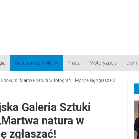
gia
Kultura i rozrywka
Praca
Motoryzacja
Dom
ska Galeria Sztuki
„Martwa natura w
ię zgłaszać!