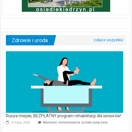
Zdrowie i uroda
Rusza miejski, BEZPŁATNY program rehabilitacji dla seniorów!
Rusza
5 maja, 2026
Możliwość komentowania
została wyłączona
miejski,
BEZPŁATNY