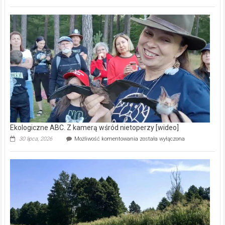
ABC.
Pszczoły
–
prawdziwy
skarb
natury
[wideo]
Ekologiczne ABC. Z kamerą wśród nietoperzy [wideo]
Ekologiczne
30 lipca, 2026
Możliwość komentowania
została wyłączona
ABC.
Z
kamerą
wśród
nietoperzy
[wideo]