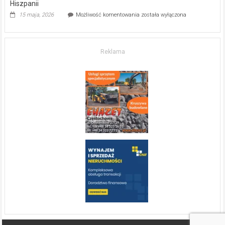
Hiszpanii
Inwestycja
15 maja, 2026
Możliwość komentowania
została wyłączona
w komfort
życia.
O nieruchomościach
w słonecznej
Reklama
Hiszpanii