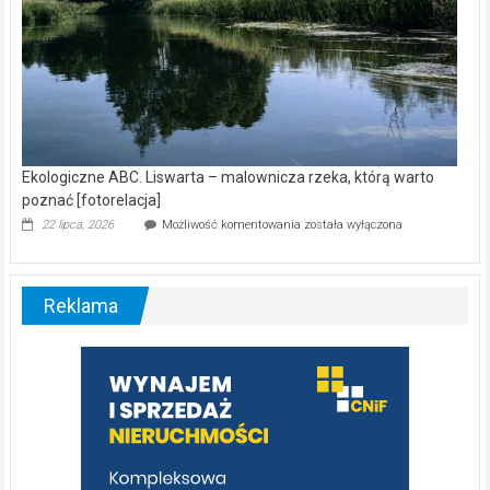
Ekologiczne ABC. Liswarta – malownicza rzeka, którą warto
poznać [fotorelacja]
Ekologiczne
22 lipca, 2026
Możliwość komentowania
została wyłączona
ABC.
Liswarta
–
malownicza
Reklama
rzeka,
którą
warto
poznać
[fotorelacja]