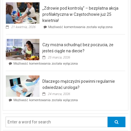
program
„Zdrowie pod kontrolą” – bezpłatna akcja
rehabilitacji
dla
profilaktyczna w Częstochowie już 25
seniorów!
kwietnia!
„Zdrowie
21 kwietnia, 2026
Możliwość komentowania
została wyłączona
pod
kontrolą”
–
Czy można schudnąć bez poczucia, że
bezpłatna
akcja
jesteś ciągle na diecie?
profilaktyczna
25 marca, 2026
w
Czy
Możliwość komentowania
została wyłączona
Częstochowie
można
już
schudnąć
25
bez
kwietnia!
Dlaczego mężczyźni powinni regularnie
poczucia,
że
odwiedzać urologa?
jesteś
24 marca, 2026
ciągle
Dlaczego
Możliwość komentowania
została wyłączona
na
mężczyźni
diecie?
powinni
regularnie
odwiedzać
urologa?