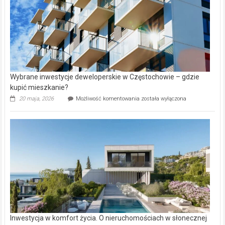
Wybrane inwestycje deweloperskie w Częstochowie – gdzie
kupić mieszkanie?
Wybrane
20 maja, 2026
Możliwość komentowania
została wyłączona
inwestycje
deweloperskie
w Częstochowie
–
gdzie
kupić
mieszkanie?
Inwestycja w komfort życia. O nieruchomościach w słonecznej