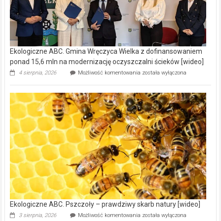
Ekologiczne ABC. Gmina Wręczyca Wielka z dofinansowaniem
ponad 15,6 mln na modernizację oczyszczalni ścieków [wideo]
Ekologiczne
4 sierpnia, 2026
Możliwość komentowania
została wyłączona
ABC.
Gmina
Wręczyca
Wielka
z
dofinansowaniem
ponad
15,6
mln
na
modernizację
oczyszczalni
ścieków
[wideo]
Ekologiczne ABC. Pszczoły – prawdziwy skarb natury [wideo]
Ekologiczne
3 sierpnia, 2026
Możliwość komentowania
została wyłączona