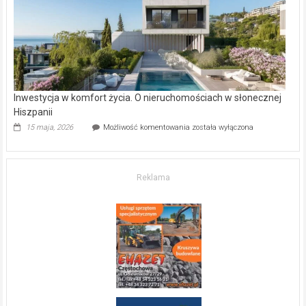
kupić
mieszkanie?
Inwestycja w komfort życia. O nieruchomościach w słonecznej
Hiszpanii
Inwestycja
15 maja, 2026
Możliwość komentowania
została wyłączona
w komfort
życia.
O nieruchomościach
w słonecznej
Reklama
Hiszpanii