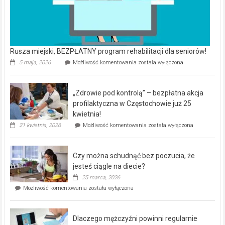
Rusza miejski, BEZPŁATNY program rehabilitacji dla seniorów!
Rusza
5 maja, 2026
Możliwość komentowania
została wyłączona
miejski,
BEZPŁATNY
program
„Zdrowie pod kontrolą” – bezpłatna akcja
rehabilitacji
dla
profilaktyczna w Częstochowie już 25
seniorów!
kwietnia!
„Zdrowie
21 kwietnia, 2026
Możliwość komentowania
została wyłączona
pod
kontrolą”
–
Czy można schudnąć bez poczucia, że
bezpłatna
akcja
jesteś ciągle na diecie?
profilaktyczna
25 marca, 2026
w
Czy
Możliwość komentowania
została wyłączona
Częstochowie
można
już
schudnąć
25
bez
kwietnia!
Dlaczego mężczyźni powinni regularnie
poczucia,