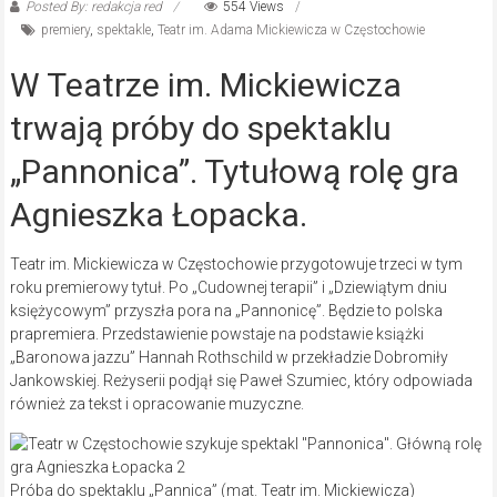
Posted By: redakcja red
554 Views
premiery
,
spektakle
,
Teatr im. Adama Mickiewicza w Częstochowie
W Teatrze im. Mickiewicza
trwają próby do spektaklu
„Pannonica”. Tytułową rolę gra
Agnieszka Łopacka.
Teatr im. Mickiewicza w Częstochowie przygotowuje trzeci w tym
roku premierowy tytuł. Po „Cudownej terapii” i „Dziewiątym dniu
księżycowym” przyszła pora na „Pannonicę”. Będzie to polska
prapremiera. Przedstawienie powstaje na podstawie książki
„Baronowa jazzu” Hannah Rothschild w przekładzie Dobromiły
Jankowskiej. Reżyserii podjął się Paweł Szumiec, który odpowiada
również za tekst i opracowanie muzyczne.
Próba do spektaklu „Pannica” (mat. Teatr im. Mickiewicza)