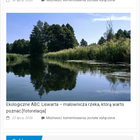
30 lipca, 2026
Możliwość komentowania
została wyłączona
ABC.
Z
kamerą
wśród
nietoperzy
[wideo]
Ekologiczne ABC. Liswarta – malownicza rzeka, którą warto
poznać [fotorelacja]
Ekologiczne
22 lipca, 2026
Możliwość komentowania
została wyłączona
ABC.
Liswarta
–
malownicza