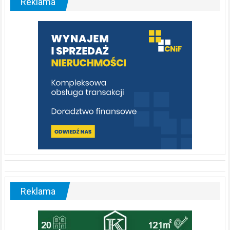
Reklama
rzeka,
którą
warto
poznać
[fotorelacja]
Reklama