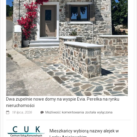
Dwa zupełnie nowe domy na wyspie Evia. Perełka na rynku
nieruchomości
Dwa
18 lipca, 2026
Możliwość komentowania
została wyłączona
zupełnie
nowe
domy
Mieszkańcy wybiorą nazwy alejek w
na
wyspie