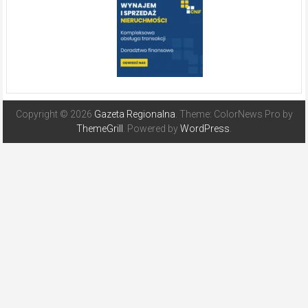
Copyright © 2026
Gazeta Regionalna
. Theme: ColorNews Pro by
ThemeGrill
. Powered by
WordPress
.