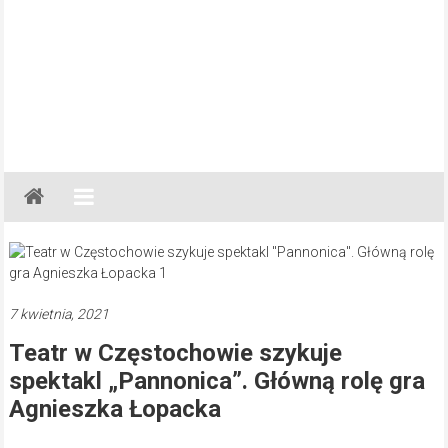
Gazeta
Regionalna
Częstochowa,
Kłobuck,
Lubliniec,
7 kwietnia, 2021
Myszków
Teatr w Częstochowie szykuje
spektakl „Pannonica”. Główną rolę gra
Agnieszka Łopacka