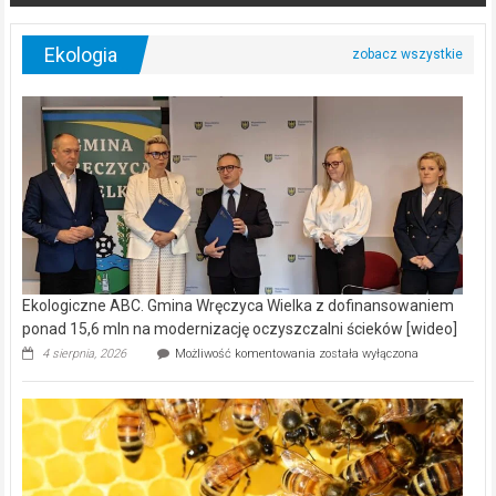
Ekologia
Ekologiczne ABC. Gmina Wręczyca Wielka z dofinansowaniem
ponad 15,6 mln na modernizację oczyszczalni ścieków [wideo]
Ekologiczne
4 sierpnia, 2026
Możliwość komentowania
została wyłączona
ABC.
Gmina
Wręczyca
Wielka
z
dofinansowaniem
ponad
15,6