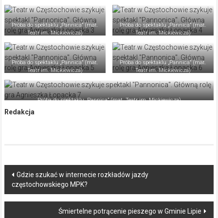
Próba do spektaklu „Pannica” (mat.
Próba do spektaklu „Pannica” (mat.
Teatr im. Mickiewicza)
Teatr im. Mickiewicza)
Próba do spektaklu „Pannica” (mat.
Próba do spektaklu „Pannica” (mat.
Teatr im. Mickiewicza)
Teatr im. Mickiewicza)
Próba do spektaklu „Pannica” (mat. Teatr im. Mickiewicza)
Redakcja
Post
Gdzie szukać w internecie rozkładów jazdy
częstochowskiego MPK?
navigation
Śmiertelne potrącenie pieszego w Gminie Lipie