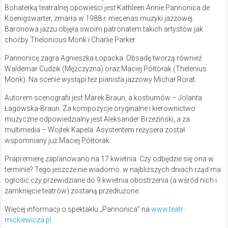
Bohaterką teatralnej opowieści jest Kathleen Annie Pannonica de
Koenigswarter, zmarła w 1988 r. mecenas muzyki jazzowej.
Baronowa jazzu objęła swoim patronatem takich artystów jak
choćby Thelonious Monk i Charlie Parker.
Pannonicę zagra Agnieszka Łopacka. Obsadę tworzą również
Waldemar Cudzik (Mężczyzna) oraz Maciej Półtorak (Thelenius
Monk). Na scenie wystąpi też pianista jazzowy Michał Rorat.
Autorem scenografii jest Marek Braun, a kostiumów – Jolanta
Łagowska-Braun. Za kompozycje oryginalne i kierownictwo
muzyczne odpowiedzialny jest Aleksander Brzeziński, a za
multimedia – Wojtek Kapela. Asystentem reżysera został
wspomniany już Maciej Półtorak.
Prapremierę zaplanowano na 17 kwietnia. Czy odbędzie się ona w
terminie? Tego jeszcze nie wiadomo. w najbliższych dniach rząd ma
ogłosić czy przewidziane do 9 kwietnia obostrzenia (a wśród nich i
zamknięcie teatrów) zostaną przedłużone.
Więcej informacji o spektaklu „Pannonica” na
www.teatr-
mickiewicza.pl.