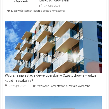
Lasku Aniołowskim
Evia.
17 lipca, 2026
Perełka
Mieszkańcy
Możliwość komentowania
została wyłączona
na
wybiorą
rynku
nazwy
nieruchomości
alejek
w
Lasku
Aniołowskim
Wybrane inwestycje deweloperskie w Częstochowie – gdzie
kupić mieszkanie?
Wybrane
20 maja, 2026
Możliwość komentowania
została wyłączona
inwestycje
deweloperskie
w Częstochowie
–
gdzie