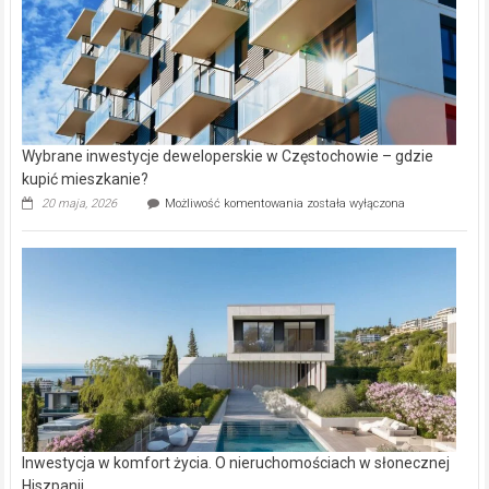
Wybrane inwestycje deweloperskie w Częstochowie – gdzie
kupić mieszkanie?
Wybrane
20 maja, 2026
Możliwość komentowania
została wyłączona
inwestycje
deweloperskie
w Częstochowie
–
gdzie
kupić
mieszkanie?
Inwestycja w komfort życia. O nieruchomościach w słonecznej
Hiszpanii