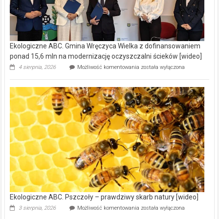
Ekologiczne ABC. Gmina Wręczyca Wielka z dofinansowaniem
ponad 15,6 mln na modernizację oczyszczalni ścieków [wideo]
Ekologiczne
4 sierpnia, 2026
Możliwość komentowania
została wyłączona
ABC.
Gmina
Wręczyca
Wielka
z
dofinansowaniem
ponad
15,6
mln
na
modernizację
oczyszczalni
ścieków
[wideo]
Ekologiczne ABC. Pszczoły – prawdziwy skarb natury [wideo]
Ekologiczne
3 sierpnia, 2026
Możliwość komentowania
została wyłączona
ABC.