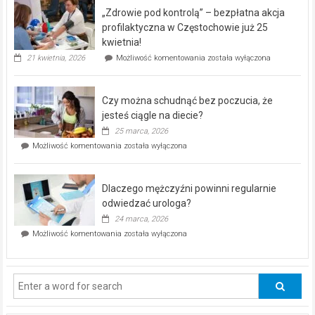
program
„Zdrowie pod kontrolą” – bezpłatna akcja
rehabilitacji
dla
profilaktyczna w Częstochowie już 25
seniorów!
kwietnia!
„Zdrowie
21 kwietnia, 2026
Możliwość komentowania
została wyłączona
pod
kontrolą”
–
Czy można schudnąć bez poczucia, że
bezpłatna
akcja
jesteś ciągle na diecie?
profilaktyczna
25 marca, 2026
w
Czy
Możliwość komentowania
została wyłączona
Częstochowie
można
już
schudnąć
25
bez
kwietnia!
Dlaczego mężczyźni powinni regularnie
poczucia,
że
odwiedzać urologa?
jesteś
24 marca, 2026
ciągle
Dlaczego
Możliwość komentowania
została wyłączona
na
mężczyźni
diecie?
powinni
regularnie
odwiedzać
urologa?