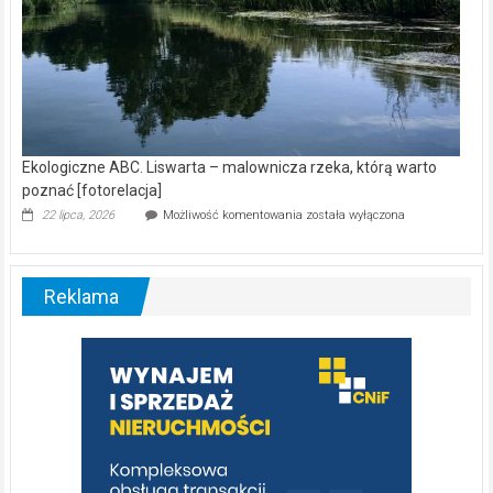
Ekologiczne ABC. Liswarta – malownicza rzeka, którą warto
poznać [fotorelacja]
Ekologiczne
22 lipca, 2026
Możliwość komentowania
została wyłączona
ABC.
Liswarta
–
malownicza
Reklama
rzeka,
którą
warto
poznać
[fotorelacja]