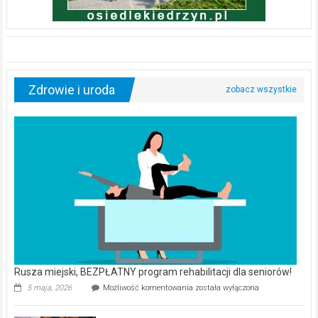
Zdrowie i uroda
Rusza miejski, BEZPŁATNY program rehabilitacji dla seniorów!
Rusza
5 maja, 2026
Możliwość komentowania
została wyłączona
miejski,
BEZPŁATNY