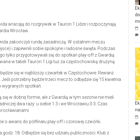
Ek
do
mo
ida wracają do rozgrywek w Tauron 1 Lidze i rozpoczynają
ardia Wrocław.
wida zakończyli rundę zasadniczą. W ostatnim meczu
jsce) i zapewnili sobie spokojne i radosne święta. Podczas
go tylko przygotowywali się do spotkań play-off z Gwardią
kowana w tabeli Tauron 1 Ligi tuż za częstochowską drużyną.
ędzie się w najbliższy czwartek w Częstochowie. Rewanż
Jeśli potrzebny będzie trzeci mecz to odbędzie się 15 kwietnia
h wygranych spotkań.
 się w dobrej formie, ale z Gwardią w tym sezonie nie mieli
Ek
dniczej dwa razy: u siebie 1:3 i we Wrocławiu 0:3. Czas
na
 wrocławianami.
e o awans do półfinału play-off i czołowej czwórki.
dz. 18. Odbędzie się bez udziału publiczności. Klub z