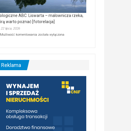
ologiczne ABC. Liswarta – malownicza rzeka,
órą warto poznać [fotorelacja]
22 lipca, 2026
Ekologiczne
Możliwość komentowania
została wyłączona
ABC.
Liswarta
–
malownicza
rzeka,
którą
Reklama
warto
poznać
[fotorelacja]