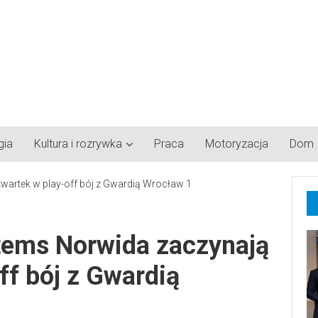
gia
Kultura i rozrywka
Praca
Motoryzacja
Dom
stems Norwida zaczynają
ff bój z Gwardią