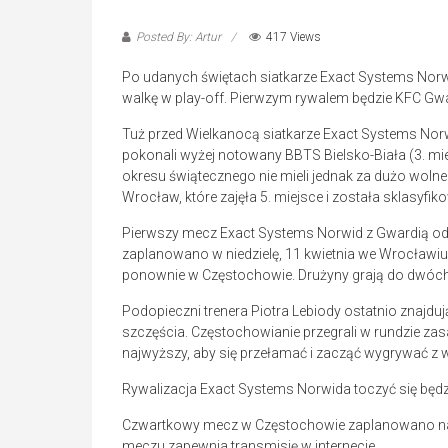
Posted By: Artur
417 Views
Po udanych świętach siatkarze Exact Systems Norw
walkę w play-off. Pierwzym rywalem będzie KFC Gw
Tuż przed Wielkanocą siatkarze Exact Systems Nor
pokonali wyżej notowany BBTS Bielsko-Biała (3. mie
okresu świątecznego nie mieli jednak za dużo wolne
Wrocław, które zajęła 5. miejsce i została sklasyfi
Pierwszy mecz Exact Systems Norwid z Gwardią odb
zaplanowano w niedzielę, 11 kwietnia we Wrocławiu. 
ponownie w Częstochowie. Drużyny grają do dwóc
Podopieczni trenera Piotra Lebiody ostatnio znajdują
szczęścia. Częstochowianie przegrali w rundzie zasa
najwyższy, aby się przełamać i zacząć wygrywać z
Rywalizacja Exact Systems Norwida toczyć się będzi
Czwartkowy mecz w Częstochowie zaplanowano na go
meczu zapewnia transmisję w internecie.