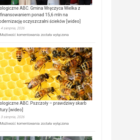
ologiczne ABC. Gmina Wręczyca Wielka z
finansowaniem ponad 15,6 mln na
dernizację oczyszczalni ścieków [wideo]
4 sierpnia, 2026
Ekologiczne
Możliwość komentowania
została wyłączona
ABC.
Gmina
Wręczyca
Wielka
z
dofinansowaniem
ponad
15,6
mln
na
modernizację
oczyszczalni
ścieków
ologiczne ABC. Pszczoły – prawdziwy skarb
[wideo]
tury [wideo]
3 sierpnia, 2026
Ekologiczne
Możliwość komentowania
została wyłączona
ABC.
Pszczoły
–