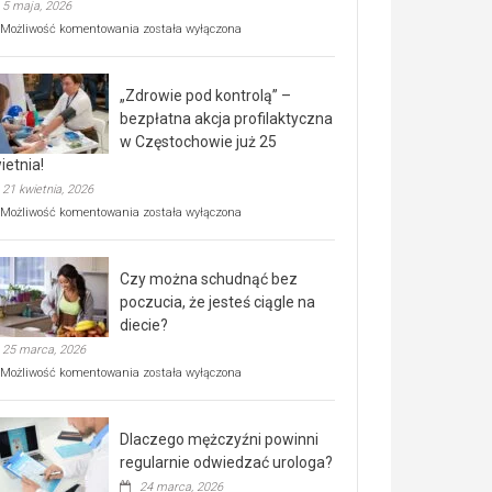
5 maja, 2026
Rusza
Możliwość komentowania
została wyłączona
miejski,
BEZPŁATNY
program
„Zdrowie pod kontrolą” –
rehabilitacji
dla
bezpłatna akcja profilaktyczna
seniorów!
w Częstochowie już 25
ietnia!
21 kwietnia, 2026
„Zdrowie
Możliwość komentowania
została wyłączona
pod
kontrolą”
–
Czy można schudnąć bez
bezpłatna
akcja
poczucia, że jesteś ciągle na
profilaktyczna
diecie?
w
25 marca, 2026
Częstochowie
już
Czy
Możliwość komentowania
została wyłączona
25
można
kwietnia!
schudnąć
bez
Dlaczego mężczyźni powinni
poczucia,
że
regularnie odwiedzać urologa?
jesteś
24 marca, 2026