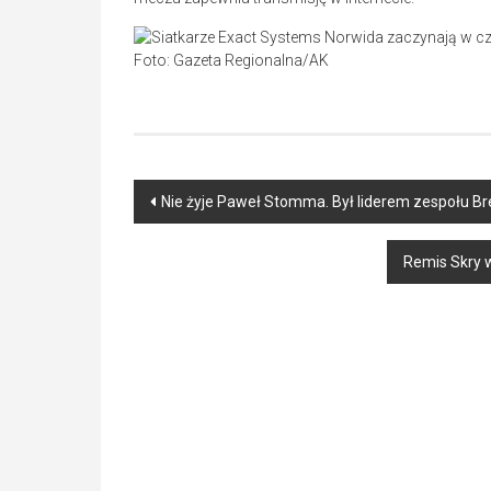
Foto: Gazeta Regionalna/AK
Post
Nie żyje Paweł Stomma. Był liderem zespołu 
navigation
Remis Skry 