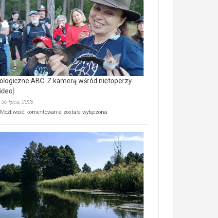
prawdziwy
skarb
natury
[wideo]
ologiczne ABC. Z kamerą wśród nietoperzy
ideo]
30 lipca, 2026
Ekologiczne
Możliwość komentowania
została wyłączona
ABC.
Z
kamerą
wśród
nietoperzy
[wideo]