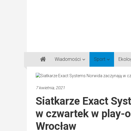
Gazeta
Wiadomości
Sport
Ekolo
Regionalna
Częstochowa,
Kłobuck,
Lubliniec,
7 kwietnia, 2021
Myszków
Siatkarze Exact Sy
w czwartek w play-o
Wrocław