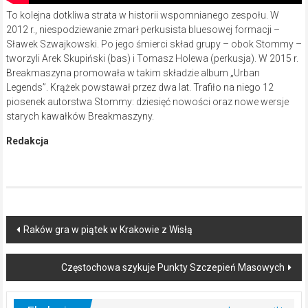
To kolejna dotkliwa strata w historii wspomnianego zespołu. W
2012 r., niespodziewanie zmarł perkusista bluesowej formacji –
Sławek Szwajkowski. Po jego śmierci skład grupy – obok Stommy –
tworzyli Arek Skupiński (bas) i Tomasz Holewa (perkusja). W 2015 r.
Breakmaszyna promowała w takim składzie album „Urban
Legends”. Krążek powstawał przez dwa lat. Trafiło na niego 12
piosenek autorstwa Stommy: dziesięć nowości oraz nowe wersje
starych kawałków Breakmaszyny.
Redakcja
Post
Raków gra w piątek w Krakowie z Wisłą
navigation
Częstochowa szykuje Punkty Szczepień Masowych