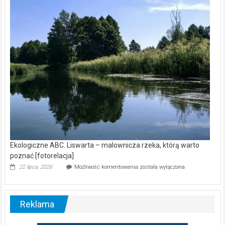
kamerą
wśród
nietoperzy
[wideo]
Ekologiczne ABC. Liswarta – malownicza rzeka, którą warto
poznać [fotorelacja]
Ekologiczne
22 lipca, 2026
Możliwość komentowania
została wyłączona
ABC.
Liswarta
–
malownicza
Reklama
rzeka,
którą
warto