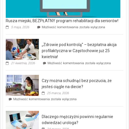
Rusza miejski, BEZPŁATNY program rehabilitacji dla seniorów!
Rusza
5 maja, 2026
Możliwość komentowania
została wyłączona
miejski,
BEZPŁATNY
program
„Zdrowie pod kontrolą” – bezpłatna akcja
rehabilitacji
dla
profilaktyczna w Częstochowie już 25
seniorów!
kwietnia!
„Zdrowie
21 kwietnia, 2026
Możliwość komentowania
została wyłączona
pod
kontrolą”
–
Czy można schudnąć bez poczucia, że
bezpłatna
akcja
jesteś ciągle na diecie?
profilaktyczna
25 marca, 2026
w
Czy
Możliwość komentowania
została wyłączona
Częstochowie
można
już
schudnąć
25
bez
kwietnia!
Dlaczego mężczyźni powinni regularnie
poczucia,
że
odwiedzać urologa?
jesteś