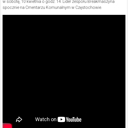
w sobotę, 10 kwietnia o godz. 14. Lider zespołu Breakmaszyna
spocznie na Cmentarzu Komunalnym w Częstochowie.