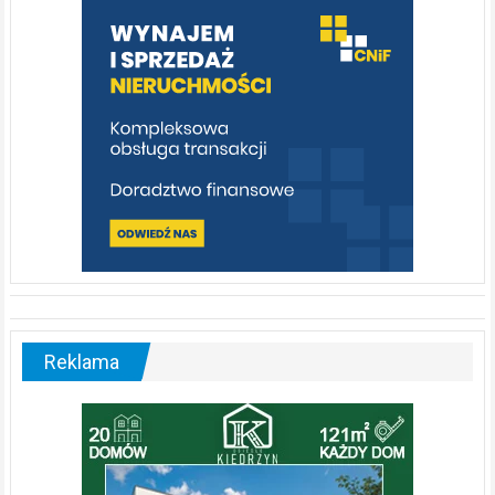
poznać
[fotorelacja]
Reklama