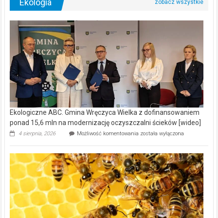
Ekologia
Ekologiczne ABC. Gmina Wręczyca Wielka z dofinansowaniem
ponad 15,6 mln na modernizację oczyszczalni ścieków [wideo]
Ekologiczne
4 sierpnia, 2026
Możliwość komentowania
została wyłączona
ABC.
Gmina
Wręczyca
Wielka
z
dofinansowaniem
ponad
15,6
mln
na