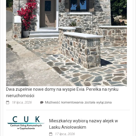
Dwa zupełnie nowe domy na wyspie Evia. Perełka na rynku
nieruchomości
Dwa
18 lipca, 2026
Możliwość komentowania
została wyłączona
zupełnie
nowe
domy
Mieszkańcy wybiorą nazwy alejek w
na
wyspie
Lasku Aniołowskim
Evia.
17 lipca, 2026