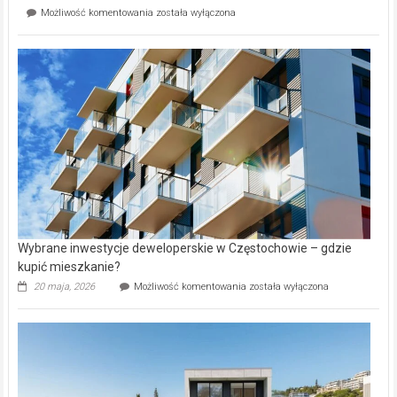
Perełka
Mieszkańcy
Możliwość komentowania
została wyłączona
na
wybiorą
rynku
nazwy
nieruchomości
alejek
w
Lasku
Aniołowskim
Wybrane inwestycje deweloperskie w Częstochowie – gdzie
kupić mieszkanie?
Wybrane
20 maja, 2026
Możliwość komentowania
została wyłączona
inwestycje
deweloperskie
w Częstochowie
–
gdzie
kupić
mieszkanie?