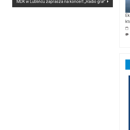
MDK w Lublińcu zaprasza na koncert „Radio gra!”
Ek
kt