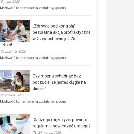
5 maja, 2026
Rusza
Możliwość komentowania
została wyłączona
miejski,
BEZPŁATNY
program
„Zdrowie pod kontrolą” –
rehabilitacji
dla
bezpłatna akcja profilaktyczna
seniorów!
w Częstochowie już 25
ietnia!
21 kwietnia, 2026
„Zdrowie
Możliwość komentowania
została wyłączona
pod
kontrolą”
–
Czy można schudnąć bez
bezpłatna
akcja
poczucia, że jesteś ciągle na
profilaktyczna
diecie?
w
25 marca, 2026
Częstochowie
już
Czy
Możliwość komentowania
została wyłączona
25
można
kwietnia!
schudnąć
bez
Dlaczego mężczyźni powinni
poczucia,
że
regularnie odwiedzać urologa?
jesteś
24 marca, 2026