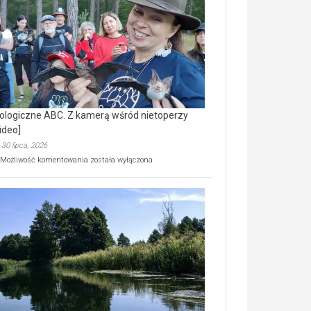
prawdziwy
skarb
natury
[wideo]
ologiczne ABC. Z kamerą wśród nietoperzy
ideo]
30 lipca, 2026
Ekologiczne
Możliwość komentowania
została wyłączona
ABC.
Z
kamerą
wśród
nietoperzy
[wideo]