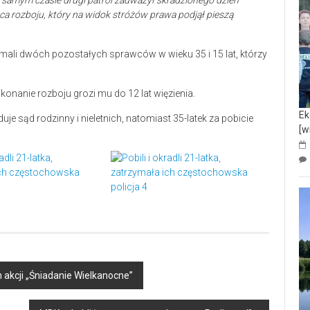
 samym czasie drugi patrol zauważył skradzionego dzień
ca rozboju, który na widok stróżów prawa podjął pieszą
rzymali dwóch pozostałych sprawców w wieku 35 i 15 lat, którzy
konanie rozboju grozi mu do 12 lat więzienia.
Ek
je sąd rodzinny i nieletnich, natomiast 35-latek za pobicie
[w
akcji „Śniadanie Wielkanocne”