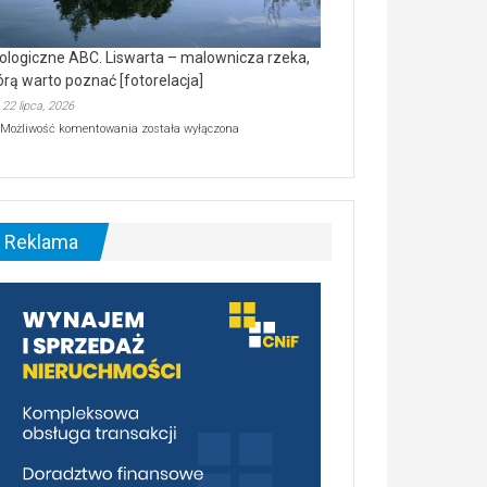
ologiczne ABC. Liswarta – malownicza rzeka,
órą warto poznać [fotorelacja]
22 lipca, 2026
Ekologiczne
Możliwość komentowania
została wyłączona
ABC.
Liswarta
–
malownicza
rzeka,
którą
Reklama
warto
poznać
[fotorelacja]