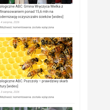
ologiczne ABC. Gmina Wręczyca Wielka z
finansowaniem ponad 15,6 mln na
dernizację oczyszczalni ścieków [wideo]
4 sierpnia, 2026
Ekologiczne
Możliwość komentowania
została wyłączona
ABC.
Gmina
Wręczyca
Wielka
z
dofinansowaniem
ponad
15,6
mln
na
modernizację
oczyszczalni
ścieków
ologiczne ABC. Pszczoły – prawdziwy skarb
[wideo]
tury [wideo]
3 sierpnia, 2026
Ekologiczne
Możliwość komentowania
została wyłączona
ABC.
Pszczoły
–