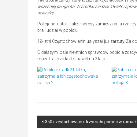
Tam został zatrzymany przez funkcjonariuszy. W tym
wcześniej peugeota. W środku siedział 18-letni spraw
ucieczkę.
Policjanci ustalili także adresy zamieszkania i zat
brali udział w pobiciu.
18-letni Częstochowianin usłyszał już zarzuty. Za do
O dalszym losie nieletnich sprawców pobicia zdecydu
może trafić za kratki nawet na 3 lata.
Post
350 częstochowian otrzymało pomoc w ramach 
navigation