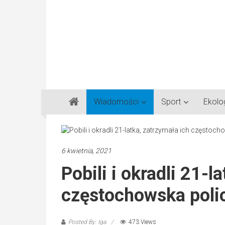
Gazeta
Wiadomości
Sport
Ekolo
Regionalna
Częstochowa,
Kłobuck,
Lubliniec,
6 kwietnia, 2021
Myszków
Pobili i okradli 21-l
częstochowska poli
Posted By: Iga
473 Views