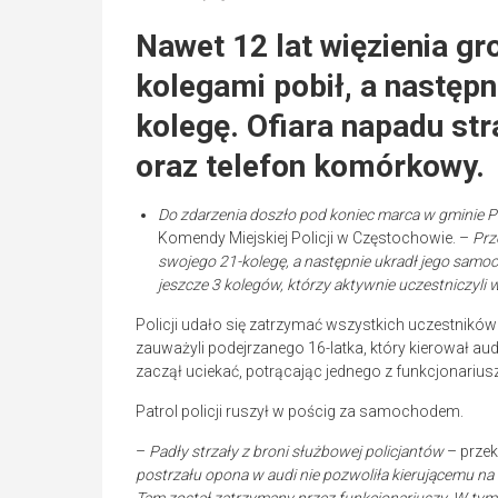
Nawet 12 lat więzienia gr
kolegami pobił, a następn
kolegę. Ofiara napadu st
oraz telefon komórkowy.
Do zdarzenia doszło pod koniec marca w gminie 
Komendy Miejskiej Policji w Częstochowie. –
Prz
swojego 21-kolegę, a następnie ukradł jego sam
jeszcze 3 kolegów, którzy aktywnie uczestniczyli
Policji udało się zatrzymać wszystkich uczestników
zauważyli podejrzanego 16-latka, który kierował au
zaczął uciekać, potrącając jednego z funkcjonariusz
Patrol policji ruszył w pościg za samochodem.
–
Padły strzały z broni służbowej policjantów
– przek
postrzału opona w audi nie pozwoliła kierującemu na