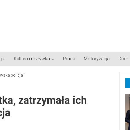
gia
Kultura i rozrywka
Praca
Motoryzacja
Dom
atka, zatrzymała ich
cja