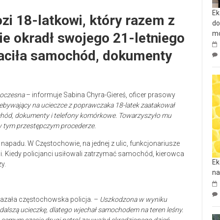
Ek
ozi 18-latkowi, który razem z
do
mo
ie okradł swojego 21-letniego
raciła samochód, dokumenty
Poczesna
– informuje Sabina Chyra-Giereś, oficer prasowy
ebywający na ucieczce z poprawczaka 18-latek zaatakował
ochód, dokumenty i telefony komórkowe. Towarzyszyło mu
 w tym przestępczym procederze.
 napadu. W Częstochowie, na jednej z ulic, funkcjonariusze
di. Kiedy policjanci usiłowali zatrzymać samochód, kierowca
Ek
y.
na
azała częstochowska policja. –
Uszkodzona w wyniku
 dalszą ucieczkę, dlatego wjechał samochodem na teren leśny.