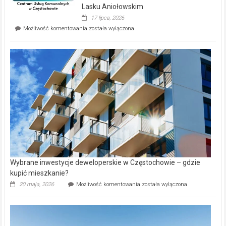
wyspie
Lasku Aniołowskim
Evia.
17 lipca, 2026
Perełka
Mieszkańcy
Możliwość komentowania
została wyłączona
na
wybiorą
rynku
nazwy
nieruchomości
alejek
w
Lasku
Aniołowskim
Wybrane inwestycje deweloperskie w Częstochowie – gdzie
kupić mieszkanie?
Wybrane
20 maja, 2026
Możliwość komentowania
została wyłączona
inwestycje
deweloperskie
w Częstochowie
–
gdzie