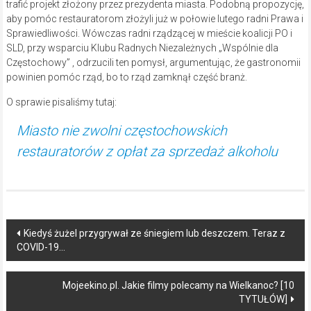
trafić projekt złożony przez prezydenta miasta. Podobną propozycję,
aby pomóc restauratorom złożyli już w połowie lutego radni Prawa i
Sprawiedliwości. Wówczas radni rządzącej w mieście koalicji PO i
SLD, przy wsparciu Klubu Radnych Niezależnych „Wspólnie dla
Częstochowy” , odrzucili ten pomysł, argumentując, że gastronomii
powinien pomóc rząd, bo to rząd zamknął część branż.
O sprawie pisaliśmy tutaj:
Miasto nie zwolni częstochowskich
restauratorów z opłat za sprzedaż alkoholu
Post
Kiedyś żużel przygrywał ze śniegiem lub deszczem. Teraz z
COVID-19…
navigation
Mojeekino.pl. Jakie filmy polecamy na Wielkanoc? [10
TYTUŁÓW]