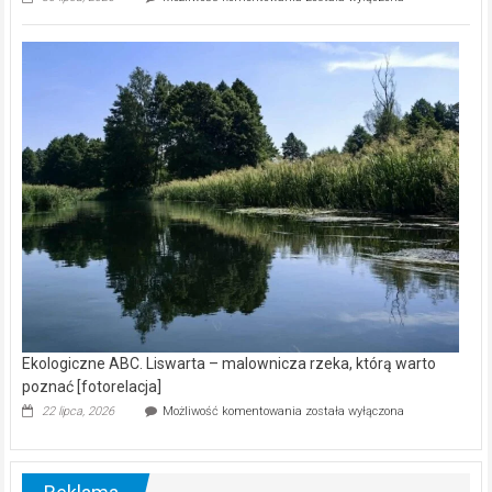
ABC.
Z
kamerą
wśród
nietoperzy
[wideo]
Ekologiczne ABC. Liswarta – malownicza rzeka, którą warto
poznać [fotorelacja]
Ekologiczne
22 lipca, 2026
Możliwość komentowania
została wyłączona
ABC.
Liswarta
–
malownicza