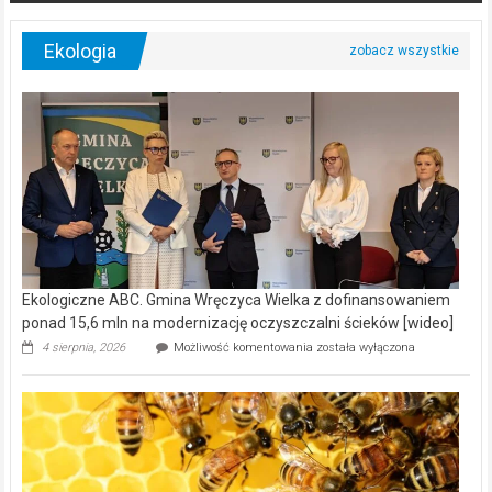
Ekologia
Ekologiczne ABC. Gmina Wręczyca Wielka z dofinansowaniem
ponad 15,6 mln na modernizację oczyszczalni ścieków [wideo]
Ekologiczne
4 sierpnia, 2026
Możliwość komentowania
została wyłączona
ABC.
Gmina
Wręczyca
Wielka
z
dofinansowaniem
ponad
15,6