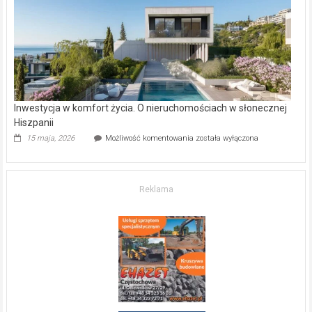
kupić
mieszkanie?
Inwestycja w komfort życia. O nieruchomościach w słonecznej
Hiszpanii
Inwestycja
15 maja, 2026
Możliwość komentowania
została wyłączona
w komfort
życia.
O nieruchomościach
w słonecznej
Reklama
Hiszpanii