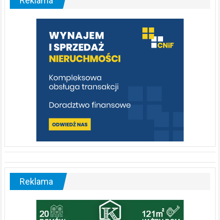
Reklama
rzeka,
którą
warto
poznać
[fotorelacja]
Reklama