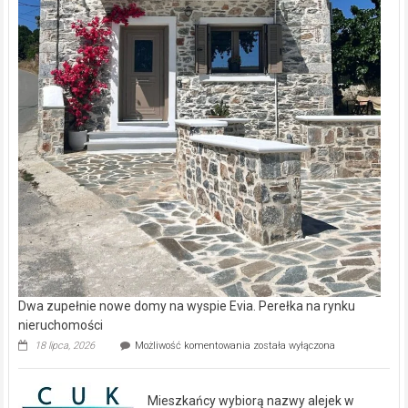
Dwa zupełnie nowe domy na wyspie Evia. Perełka na rynku
nieruchomości
Dwa
18 lipca, 2026
Możliwość komentowania
została wyłączona
zupełnie
nowe
domy
Mieszkańcy wybiorą nazwy alejek w
na