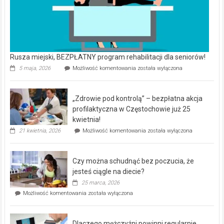
Rusza miejski, BEZPŁATNY program rehabilitacji dla seniorów!
Rusza
5 maja, 2026
Możliwość komentowania
została wyłączona
miejski,
BEZPŁATNY
program
„Zdrowie pod kontrolą” – bezpłatna akcja
rehabilitacji
dla
profilaktyczna w Częstochowie już 25
seniorów!
kwietnia!
„Zdrowie
21 kwietnia, 2026
Możliwość komentowania
została wyłączona
pod
kontrolą”
–
Czy można schudnąć bez poczucia, że
bezpłatna
akcja
jesteś ciągle na diecie?
profilaktyczna
25 marca, 2026
w
Czy
Możliwość komentowania
została wyłączona
Częstochowie
można
już
schudnąć
25
bez
kwietnia!
Dlaczego mężczyźni powinni regularnie