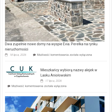
Dwa zupełnie nowe domy na wyspie Evia. Perełka na rynku
nieruchomości
Dwa
18 lipca, 2026
Możliwość komentowania
została wyłączona
zupełnie
nowe
domy
Mieszkańcy wybiorą nazwy alejek w
na
wyspie
Lasku Aniołowskim
Evia.
17 lipca, 2026
Perełka
Mieszkańcy
Możliwość komentowania
została wyłączona
na
wybiorą
rynku
nazwy
nieruchomości
alejek
w
Lasku
Aniołowskim