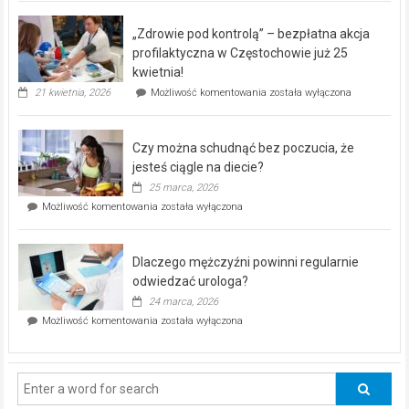
BEZPŁATNY
program
„Zdrowie pod kontrolą” – bezpłatna akcja
rehabilitacji
dla
profilaktyczna w Częstochowie już 25
seniorów!
kwietnia!
„Zdrowie
21 kwietnia, 2026
Możliwość komentowania
została wyłączona
pod
kontrolą”
–
Czy można schudnąć bez poczucia, że
bezpłatna
akcja
jesteś ciągle na diecie?
profilaktyczna
25 marca, 2026
w
Czy
Możliwość komentowania
została wyłączona
Częstochowie
można
już
schudnąć
25
bez
kwietnia!
Dlaczego mężczyźni powinni regularnie
poczucia,
że
odwiedzać urologa?
jesteś
24 marca, 2026
ciągle
Dlaczego
Możliwość komentowania
została wyłączona
na
mężczyźni
diecie?
powinni
regularnie
odwiedzać
urologa?