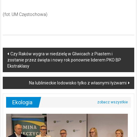
(fot. UM Częstochowa)
Post
Czy Raków wygra w niedzielę w Gliwicach z Piastem i
zostanie przez święta i nowy rok ponownie liderem PKO BP
navigation
Ekstraklasy
Na lublinieckie lodowisko tylko z własnymi łyżwami
Ekologia