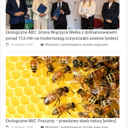
Ekologiczne ABC. Gmina Wręczyca Wielka z dofinansowaniem
ponad 15,6 mln na modernizację oczyszczalni ścieków [wideo]
Ekologiczne
4 sierpnia, 2026
Możliwość komentowania
została wyłączona
ABC.
Gmina
Wręczyca
Wielka
z
dofinansowaniem
ponad
15,6
mln
na
modernizację
oczyszczalni
ścieków
[wideo]
Ekologiczne ABC. Pszczoły – prawdziwy skarb natury [wideo]
Ekologiczne
3 sierpnia, 2026
Możliwość komentowania
została wyłączona