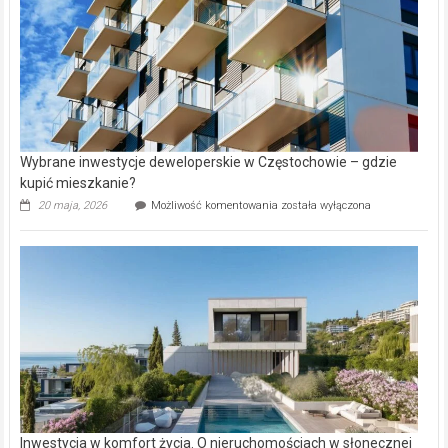
Wybrane inwestycje deweloperskie w Częstochowie – gdzie
kupić mieszkanie?
Wybrane
20 maja, 2026
Możliwość komentowania
została wyłączona
inwestycje
deweloperskie
w Częstochowie
–
gdzie
kupić
mieszkanie?
Inwestycja w komfort życia. O nieruchomościach w słonecznej