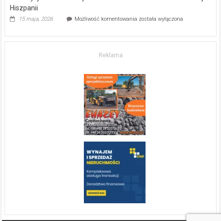
Hiszpanii
Inwestycja
15 maja, 2026
Możliwość komentowania
została wyłączona
w komfort
życia.
O nieruchomościach
w słonecznej
Reklama
Hiszpanii