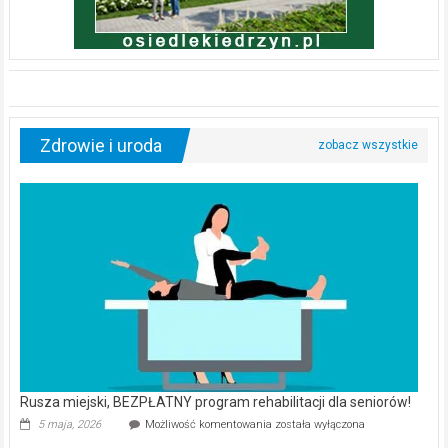
Zdrowie i uroda
Rusza miejski, BEZPŁATNY program rehabilitacji dla seniorów!
Rusza
5 maja, 2026
Możliwość komentowania
została wyłączona
miejski,