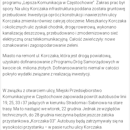
programu „Lepsza Komunikacja w Częstochowie”. Zakras prac był
spory. Na ulicy Korczaka infrastruktura poddana została gruntowej
przebudowie. Inwestycja oprócz konstrukcji i nawierzchni ulicy
Korczaka zmieniła również całe jej otoczenie. Mieszkańcy Korczaka
i okolicznych ulic zyskali chodnik, drogę rowerową, wykonano
kanalizację deszczową, przebudowano i zmodernizowano sieć
elektryczną oraz telekomunikacyjną. Całość zwieńczyły: nowe
oznakowanie i zagospodarowanie zieleni.
Miasto na remont ul. Korczaka, która jest drogą powiatową,
uzyskało dofinansowanie z Programu Dróg Samorządowych w
kwocie ok. miliona złotych. Dofinansowanie to niemal w całości
pokryło wydatki związane z realizacją inwestycji.
W związku z otwarciem ulicy, Miejski Przedsiębiorstwo
Komunikacyjne w Częstochowie zapowiada powrót autobusów linii
19, 25, 33 i 37 jadących w kierunku Stradomia i Sabinowa na stare
trasy. Ma to nastąpić we wtorek, 22 grudnia. Jednak ze względów
technicznych, do 28 grudnia nieczynna będzie jeszcze zatoka
przystankowa „Korczaka 03”. Autobusy będą zatrzymywały się na
wysokości przystanku – w pasie ruchu ulicy Korczaka.