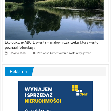
Ekologiczne ABC. Liswarta – malownicza rzeka, którą warto
poznać [fotorelacja]
Ekologiczne
22 lipca, 2026
Możliwość komentowania
została wyłączona
ABC.
Liswarta
–
malownicza
Reklama
rzeka,
którą
warto
poznać
[fotorelacja]