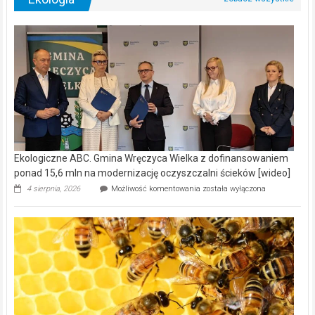
Ekologiczne ABC. Gmina Wręczyca Wielka z dofinansowaniem
ponad 15,6 mln na modernizację oczyszczalni ścieków [wideo]
Ekologiczne
4 sierpnia, 2026
Możliwość komentowania
została wyłączona
ABC.
Gmina
Wręczyca
Wielka
z
dofinansowaniem
ponad
15,6
mln
na
modernizację