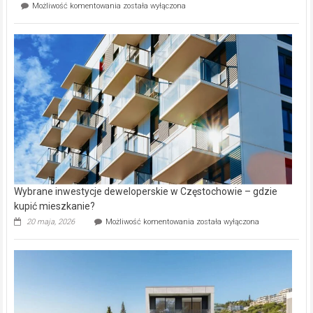
Mieszkańcy
Możliwość komentowania
została wyłączona
na
wybiorą
rynku
nazwy
nieruchomości
alejek
w
Lasku
Aniołowskim
Wybrane inwestycje deweloperskie w Częstochowie – gdzie
kupić mieszkanie?
Wybrane
20 maja, 2026
Możliwość komentowania
została wyłączona
inwestycje
deweloperskie
w Częstochowie
–
gdzie
kupić
mieszkanie?