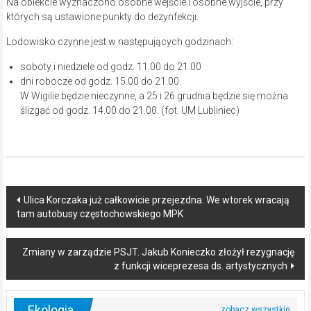
Na obiekcie wyznaczono osobne wejście i osobne wyjście, przy
których są ustawione punkty do dezynfekcji.
Lodowisko czynne jest w następujących godzinach:
soboty i niedziele od godz. 11.00 do 21.00
dni robocze od godz. 15.00 do 21.00.
W Wigilie będzie nieczynne, a 25 i 26 grudnia będzie się można
ślizgać od godz. 14.00 do 21.00. (fot. UM Lubliniec)
Post
Ulica Korczaka już całkowicie przejezdna. We wtorek wracają
tam autobusy częstochowskiego MPK
navigation
Zmiany w zarządzie PSJT. Jakub Konieczko złożył rezygnację
z funkcji wiceprezesa ds. artystycznych
Ekologia