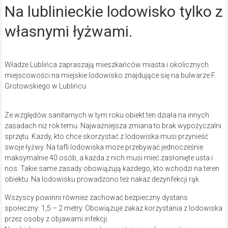
Na lublinieckie lodowisko tylko z
własnymi łyżwami.
Władze Lublińca zapraszają mieszkańców miasta i okolicznych
miejscowości na miejskie lodowisko znajdujące się na bulwarze F.
Grotowskiego w Lublińcu.
Ze względów sanitarnych w tym roku obiekt ten działa na innych
zasadach niż rok temu. Najważniejsza zmiana to brak wypożyczalni
sprzętu. Każdy, kto chce skorzystać z lodowiska musi przynieść
swoje łyżwy. Na tafli lodowiska może przebywać jednocześnie
maksymalnie 40 osób, a każda z nich musi mieć zasłonięte usta i
nos. Takie same zasady obowiązują każdego, kto wchodzi na teren
obiektu. Na lodowisku prowadzono też nakaz dezynfekcji rąk.
Wszyscy powinni również zachować bezpieczny dystans
społeczny: 1,5 – 2 metry. Obowiązuje zakaz korzystania z lodowiska
przez osoby z objawami infekcji.