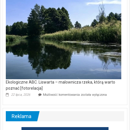
wśród
nietoperzy
[wideo]
Ekologiczne ABC. Liswarta – malownicza rzeka, którą warto
poznać [fotorelacja]
Ekologiczne
22 lipca, 2026
Możliwość komentowania
została wyłączona
ABC.
Liswarta
–
malownicza
Reklama
rzeka,
którą
warto