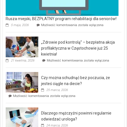
Rusza miejski, BEZPŁATNY program rehabilitacji dla seniorów!
Rusza
5 maja, 2026
Możliwość komentowania
została wyłączona
miejski,
BEZPŁATNY
program
„Zdrowie pod kontrolą” – bezpłatna akcja
rehabilitacji
dla
profilaktyczna w Częstochowie już 25
seniorów!
kwietnia!
„Zdrowie
21 kwietnia, 2026
Możliwość komentowania
została wyłączona
pod
kontrolą”
–
Czy można schudnąć bez poczucia, że
bezpłatna
akcja
jesteś ciągle na diecie?
profilaktyczna
25 marca, 2026
w
Czy
Możliwość komentowania
została wyłączona
Częstochowie
można
już
schudnąć
25
bez
kwietnia!
Dlaczego mężczyźni powinni regularnie
poczucia,
że
odwiedzać urologa?
jesteś
24 marca, 2026