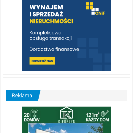
poznać
[fotorelacja]
Reklama