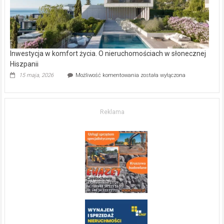
Inwestycja w komfort życia. O nieruchomościach w słonecznej
Hiszpanii
Inwestycja
15 maja, 2026
Możliwość komentowania
została wyłączona
w komfort
życia.
O nieruchomościach
w słonecznej
Reklama
Hiszpanii