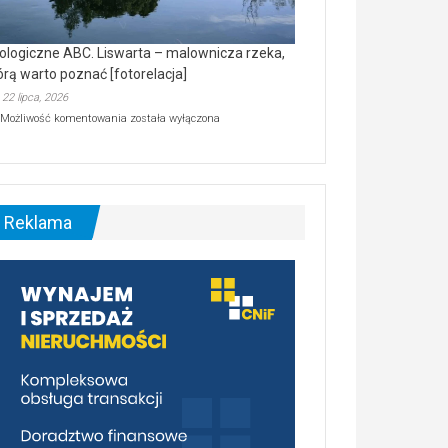
ologiczne ABC. Liswarta – malownicza rzeka,
órą warto poznać [fotorelacja]
22 lipca, 2026
Ekologiczne
Możliwość komentowania
została wyłączona
ABC.
Liswarta
–
malownicza
rzeka,
którą
Reklama
warto
poznać
[fotorelacja]