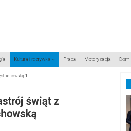
gia
Kultura i rozrywka
Praca
Motoryzacja
Dom
strój świąt z
chowską