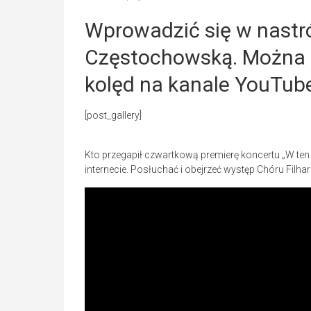
Wprowadzić się w nastró
Częstochowską. Można t
kolęd na kanale YouTub
[post_gallery]
Kto przegapił czwartkową premierę koncertu „W te
internecie. Posłuchać i obejrzeć występ Chóru Fil