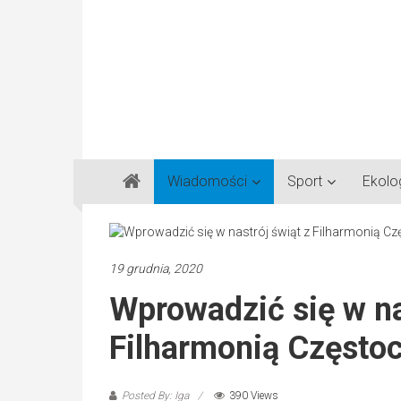
Gazeta
Wiadomości
Sport
Ekolo
Regionalna
Częstochowa,
Kłobuck,
Lubliniec,
19 grudnia, 2020
Myszków
Wprowadzić się w na
Filharmonią Często
Posted By: Iga
390 Views