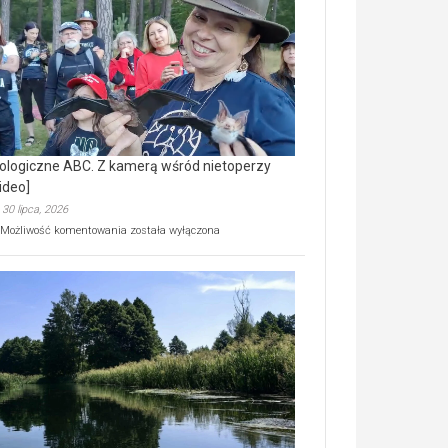
prawdziwy
skarb
natury
[wideo]
ologiczne ABC. Z kamerą wśród nietoperzy
ideo]
30 lipca, 2026
Ekologiczne
Możliwość komentowania
została wyłączona
ABC.
Z
kamerą
wśród
nietoperzy
[wideo]