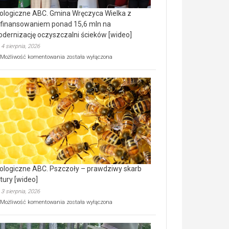
ologiczne ABC. Gmina Wręczyca Wielka z
finansowaniem ponad 15,6 mln na
dernizację oczyszczalni ścieków [wideo]
4 sierpnia, 2026
Ekologiczne
Możliwość komentowania
została wyłączona
ABC.
Gmina
Wręczyca
Wielka
z
dofinansowaniem
ponad
15,6
mln
na
modernizację
oczyszczalni
ścieków
ologiczne ABC. Pszczoły – prawdziwy skarb
[wideo]
tury [wideo]
3 sierpnia, 2026
Ekologiczne
Możliwość komentowania
została wyłączona
ABC.
Pszczoły
–