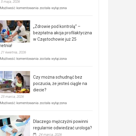
5 maja, 2026
Rusza
Możliwość komentowania
została wyłączona
miejski,
BEZPŁATNY
program
„Zdrowie pod kontrolą” –
rehabilitacji
dla
bezpłatna akcja profilaktyczna
seniorów!
w Częstochowie już 25
ietnia!
21 kwietnia, 2026
„Zdrowie
Możliwość komentowania
została wyłączona
pod
kontrolą”
–
Czy można schudnąć bez
bezpłatna
akcja
poczucia, że jesteś ciągle na
profilaktyczna
diecie?
w
25 marca, 2026
Częstochowie
już
Czy
Możliwość komentowania
została wyłączona
25
można
kwietnia!
schudnąć
bez
Dlaczego mężczyźni powinni
poczucia,
że
regularnie odwiedzać urologa?
jesteś
24 marca, 2026