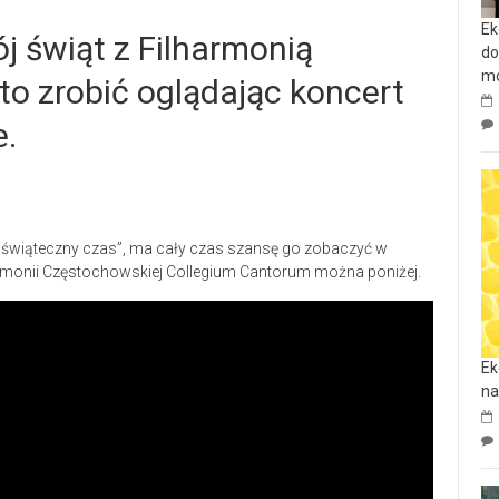
Ek
j świąt z Filharmonią
do
mo
o zrobić oglądając koncert
e.
n świąteczny czas”, ma cały czas szansę go zobaczyć w
harmonii Częstochowskiej Collegium Cantorum można poniżej.
Ek
na