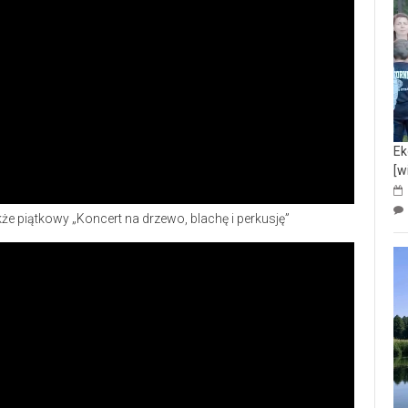
Ek
[w
akże piątkowy „Koncert na drzewo, blachę i perkusję”