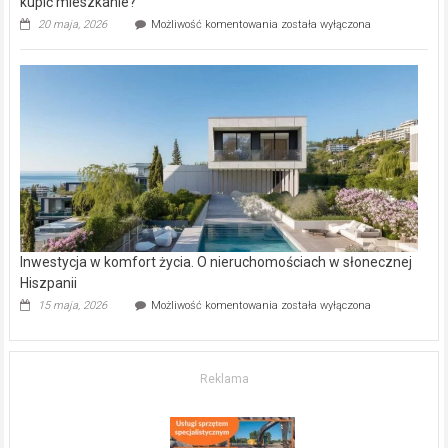
kupić mieszkanie?
Wybrane
20 maja, 2026
Możliwość komentowania
została wyłączona
inwestycje
deweloperskie
w Częstochowie
–
gdzie
kupić
mieszkanie?
Inwestycja w komfort życia. O nieruchomościach w słonecznej
Hiszpanii
Inwestycja
15 maja, 2026
Możliwość komentowania
została wyłączona
w komfort
życia.
O nieruchomościach
w słonecznej
Reklama
Hiszpanii