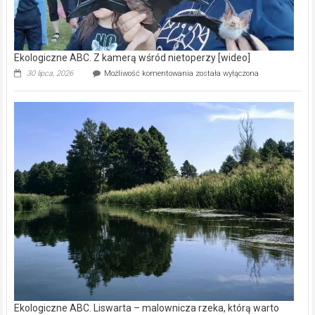
Ekologiczne ABC. Z kamerą wśród nietoperzy [wideo]
Ekologiczne
30 lipca, 2026
Możliwość komentowania
została wyłączona
ABC.
Z
kamerą
wśród
nietoperzy
[wideo]
Ekologiczne ABC. Liswarta – malownicza rzeka, którą warto