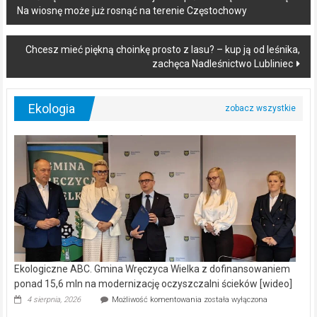
Na wiosnę może już rosnąć na terenie Częstochowy
navigation
Chcesz mieć piękną choinkę prosto z lasu? – kup ją od leśnika,
zachęca Nadleśnictwo Lubliniec
Ekologia
Ekologiczne ABC. Gmina Wręczyca Wielka z dofinansowaniem
ponad 15,6 mln na modernizację oczyszczalni ścieków [wideo]
Ekologiczne
4 sierpnia, 2026
Możliwość komentowania
została wyłączona
ABC.