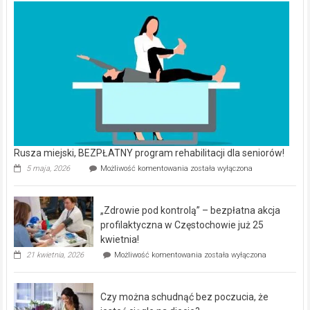
Rusza miejski, BEZPŁATNY program rehabilitacji dla seniorów!
Rusza
5 maja, 2026
Możliwość komentowania
została wyłączona
miejski,
BEZPŁATNY
program
„Zdrowie pod kontrolą” – bezpłatna akcja
rehabilitacji
dla
profilaktyczna w Częstochowie już 25
seniorów!
kwietnia!
„Zdrowie
21 kwietnia, 2026
Możliwość komentowania
została wyłączona
pod
kontrolą”
–
Czy można schudnąć bez poczucia, że
bezpłatna
akcja