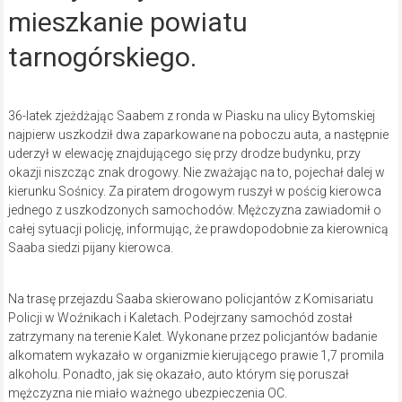
mieszkanie powiatu
tarnogórskiego.
36-latek zjeżdżając Saabem z ronda w Piasku na ulicy Bytomskiej
najpierw uszkodził dwa zaparkowane na poboczu auta, a następnie
uderzył w elewację znajdującego się przy drodze budynku, przy
okazji niszcząc znak drogowy. Nie zważając na to, pojechał dalej w
kierunku Sośnicy. Za piratem drogowym ruszył w pościg kierowca
jednego z uszkodzonych samochodów. Mężczyzna zawiadomił o
całej sytuacji policję, informując, że prawdopodobnie za kierownicą
Saaba siedzi pijany kierowca.
Na trasę przejazdu Saaba skierowano policjantów z Komisariatu
Policji w Woźnikach i Kaletach. Podejrzany samochód został
zatrzymany na terenie Kalet. Wykonane przez policjantów badanie
alkomatem wykazało w organizmie kierującego prawie 1,7 promila
alkoholu. Ponadto, jak się okazało, auto którym się poruszał
mężczyzna nie miało ważnego ubezpieczenia OC.