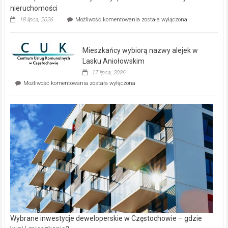
nieruchomości
Dwa
18 lipca, 2026
Możliwość komentowania
została wyłączona
zupełnie
nowe
domy
Mieszkańcy wybiorą nazwy alejek w
na
wyspie
Lasku Aniołowskim
Evia.
17 lipca, 2026
Perełka
Mieszkańcy
Możliwość komentowania
została wyłączona
na
wybiorą
rynku
nazwy
nieruchomości
alejek
w
Lasku
Aniołowskim
Wybrane inwestycje deweloperskie w Częstochowie – gdzie