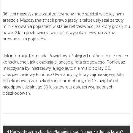
36-letni mężczyzna został zatrzymany i noc spędził w policyjnym
areszcie. Mężczyzna stracił prawo jazdy, a także usłyszał zarzuty
m.in kierowania pojazdem w stanie nietrzeźwości, za który grożą mu
nawet 2 lata pozbawienia wolności, wysoka grzywna i zakaz
prowadzenia pojazdów.
Jak informuje Komenda Powiatowa Policji w Lublińcu, to nie koniec
konsekwencji, jakie czekają pijanego pirata drogowego. Ponieważ
mężczyzna był nietrzeźwy, a jego auto nie miało polisy OC,
Ubezpieczeniowy Fundusz Gwarancyjny, który zajmie się wypłatą
odszkodowań za uszkodzone samochody, może zażądać od
nieodpowiedzialnego 36-latka zwrotu całości wypłaconych
odszkodowań.
Post
Poświąteczna zbiórka. Planujesz kupić choinkę doniczkową?