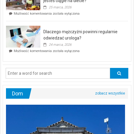
jesteś ciągle na diecie?
profilaktyczna
25 marca, 2026
w
Czy
Możliwość komentowania
została wyłączona
Częstochowie
można
już
schudnąć
25
bez
kwietnia!
Dlaczego mężczyźni powinni regularnie
poczucia,
że
odwiedzać urologa?
jesteś
24 marca, 2026
ciągle
Dlaczego
Możliwość komentowania
została wyłączona
na
mężczyźni
diecie?
powinni
regularnie
odwiedzać
urologa?
Dom