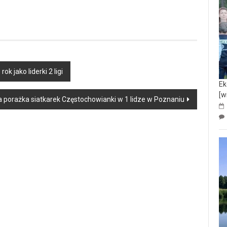
 jako liderki 2 ligi
Ek
[w
 porażka siatkarek Częstochowianki w 1 lidze w Poznaniu