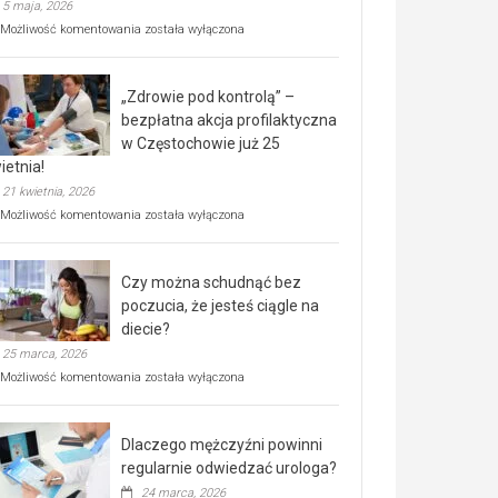
5 maja, 2026
Rusza
Możliwość komentowania
została wyłączona
miejski,
BEZPŁATNY
program
„Zdrowie pod kontrolą” –
rehabilitacji
dla
bezpłatna akcja profilaktyczna
seniorów!
w Częstochowie już 25
ietnia!
21 kwietnia, 2026
„Zdrowie
Możliwość komentowania
została wyłączona
pod
kontrolą”
–
Czy można schudnąć bez
bezpłatna
akcja
poczucia, że jesteś ciągle na
profilaktyczna
diecie?
w
25 marca, 2026
Częstochowie
już
Czy
Możliwość komentowania
została wyłączona
25
można
kwietnia!
schudnąć
bez
Dlaczego mężczyźni powinni
poczucia,
że
regularnie odwiedzać urologa?
jesteś
24 marca, 2026