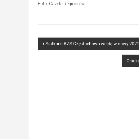
Foto: Gazeta Regionalna
Post
Siatkarki AZS Częstochowa wejdą w nowy 2021 rok
navigation
Gładka