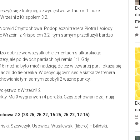
Ek
eszyć się z kolejnego zwycięstwo w Tauron 1 Lidze.
do
Wrześni z Krispolem 3:2.
mo
Norwid Częstochowa. Podopieczni trenera Piotra Lebiody
Wrześni z Krispolem 3:2 i tym samym przedłużyli bardzo
dzo dobrze we wszystkich elementach siatkarskiego
tety, ale po dwóch partiach był remis 1:1. Gdy
6 można było mieć nadzieję, że też w czwartej partii okażą się
adzili do tie-breaka. W decydującym secie siatkarze trenera
tochowianie tym samym zdobyli 2 ważne punkty.
ty. Ma 9 wygranych i 4 porażki. Częstochowianie zajmują
Ek
na
owa 2:3 (23:25, 25:22, 16:25, 25:22, 12:15)
ki, Szewczyk, Usowicz, Wasilewski (libero) – Biliński,