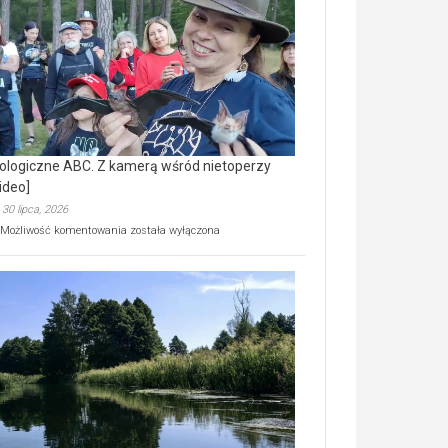
prawdziwy
skarb
natury
[wideo]
ologiczne ABC. Z kamerą wśród nietoperzy
ideo]
30 lipca, 2026
Ekologiczne
Możliwość komentowania
została wyłączona
ABC.
Z
kamerą
wśród
nietoperzy
[wideo]