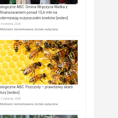
ologiczne ABC. Gmina Wręczyca Wielka z
finansowaniem ponad 15,6 mln na
dernizację oczyszczalni ścieków [wideo]
4 sierpnia, 2026
Ekologiczne
Możliwość komentowania
została wyłączona
ABC.
Gmina
Wręczyca
Wielka
z
dofinansowaniem
ponad
15,6
mln
na
modernizację
oczyszczalni
ścieków
ologiczne ABC. Pszczoły – prawdziwy skarb
[wideo]
tury [wideo]
3 sierpnia, 2026
Ekologiczne
Możliwość komentowania
została wyłączona
ABC.
Pszczoły
–