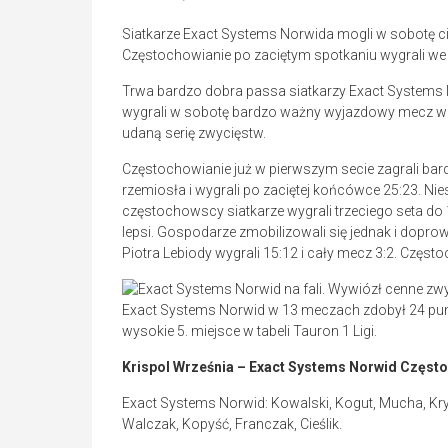
Siatkarze Exact Systems Norwida mogli w sobotę ci
Częstochowianie po zaciętym spotkaniu wygrali we 
Trwa bardzo dobra passa siatkarzy Exact Systems 
wygrali w sobotę bardzo ważny wyjazdowy mecz we 
udaną serię zwycięstw.
Częstochowianie już w pierwszym secie zagrali bar
rzemiosła i wygrali po zaciętej końcówce 25:23. Nies
częstochowscy siatkarze wygrali trzeciego seta do 1
lepsi. Gospodarze zmobilizowali się jednak i doprow
Piotra Lebiody wygrali 15:12 i cały mecz 3:2. Częs
Exact Systems Norwid w 13 meczach zdobył 24 punk
wysokie 5. miejsce w tabeli Tauron 1 Ligi.
Krispol Września – Exact Systems Norwid Częstoch
Exact Systems Norwid: Kowalski, Kogut, Mucha, Kryńs
Walczak, Kopyść, Franczak, Cieślik.