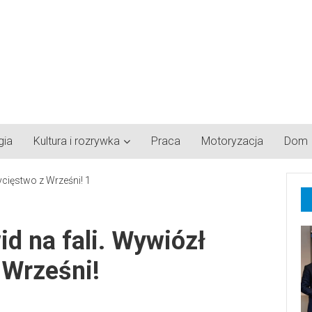
gia
Kultura i rozrywka
Praca
Motoryzacja
Dom
d na fali. Wywiózł
 Wrześni!