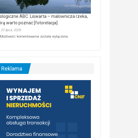
ologiczne ABC. Liswarta – malownicza rzeka,
órą warto poznać [fotorelacja]
22 lipca, 2026
Ekologiczne
Możliwość komentowania
została wyłączona
ABC.
Liswarta
–
malownicza
rzeka,
którą
Reklama
warto
poznać
[fotorelacja]