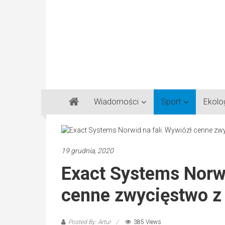
Gazeta
Wiadomości
Sport
Ekolo
Regionalna
Częstochowa,
Kłobuck,
Lubliniec,
19 grudnia, 2020
Myszków
Exact Systems Norwi
cenne zwycięstwo z
Posted By: Artur
385 Views