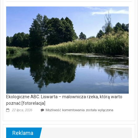
Z
kamerą
wśród
nietoperzy
[wideo]
Ekologiczne ABC. Liswarta – malownicza rzeka, którą warto
poznać [fotorelacja]
Ekologiczne
22 lipca, 2026
Możliwość komentowania
została wyłączona
ABC.
Liswarta
–
malownicza
Reklama
rzeka,