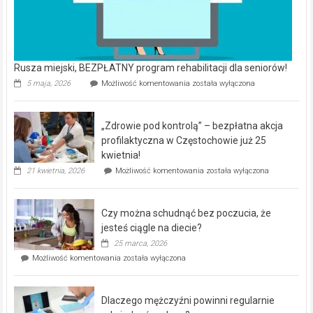
Rusza miejski, BEZPŁATNY program rehabilitacji dla seniorów!
Rusza
5 maja, 2026
Możliwość komentowania
została wyłączona
miejski,
BEZPŁATNY
program
„Zdrowie pod kontrolą” – bezpłatna akcja
rehabilitacji
dla
profilaktyczna w Częstochowie już 25
seniorów!
kwietnia!
„Zdrowie
21 kwietnia, 2026
Możliwość komentowania
została wyłączona
pod
kontrolą”
–
Czy można schudnąć bez poczucia, że
bezpłatna
akcja
jesteś ciągle na diecie?
profilaktyczna
25 marca, 2026
w
Czy
Możliwość komentowania
została wyłączona
Częstochowie
można
już
schudnąć
25
bez
kwietnia!
Dlaczego mężczyźni powinni regularnie
poczucia,