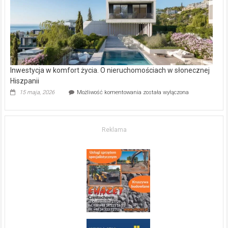
mieszkanie?
Inwestycja w komfort życia. O nieruchomościach w słonecznej
Hiszpanii
Inwestycja
15 maja, 2026
Możliwość komentowania
została wyłączona
w komfort
życia.
O nieruchomościach
w słonecznej
Reklama
Hiszpanii