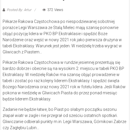
Posted By: Artur
372 Views
Piłkarze Rakowa Częstochowa po niespodziewanej sobotniej
porażce Legii Warszawa ze Stalą Mielec mają szansę ponownie
objąć pozycję lidera w PKO BP Ekstraklasie i spędzić Boże
Narodzenie oraz wejść w nowy 2021 rok jako pierwsza drużyna w
tabeli Ekstraklasy. Warunek jest jeden. W niedzielę trzeba wygrać w
Gliwicach z Piastem…
Piłkarze Rakowa Częstochowa w rundzie jesiennej prezentują się
bardzo dobrze i obecnie są na wysokim 2. miejscu w tabeli PKO BP
Ekstraklasy. W niedzielę Raków ma szansę objąć prowadzenie w
tabeli i zostać po raz kolejny liderem Ekstraklasy. I spędzić święta
Bożego Narodzenia oraz nowy 2021 rok w fotelu lidera. Jeśli Raków
pokona w niedzielę w Gliwicach Piasta do przez ponad miesiąc
będzie liderem Ekstraklasy.
Zadanie nie będzie łatwe, bo Piast po słabym początku sezonu
złapał wiatr w żagle i nie przegrał od sześciu ostatnich spotkań.
Gliwiczanie odbierali punkty m.in. Legii Warszawa, Górnikowi Zabrze
czy Zagłębiu Lubin…