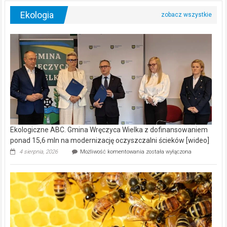
Ekologia
Ekologiczne ABC. Gmina Wręczyca Wielka z dofinansowaniem
ponad 15,6 mln na modernizację oczyszczalni ścieków [wideo]
Ekologiczne
4 sierpnia, 2026
Możliwość komentowania
została wyłączona
ABC.
Gmina
Wręczyca
Wielka
z
dofinansowaniem
ponad
15,6
mln