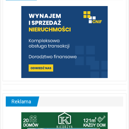
którą
warto
poznać
[fotorelacja]
Reklama