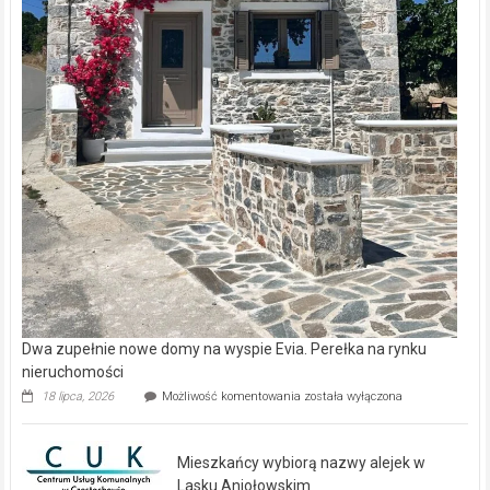
Dwa zupełnie nowe domy na wyspie Evia. Perełka na rynku
nieruchomości
Dwa
18 lipca, 2026
Możliwość komentowania
została wyłączona
zupełnie
nowe
domy
Mieszkańcy wybiorą nazwy alejek w
na
wyspie
Lasku Aniołowskim