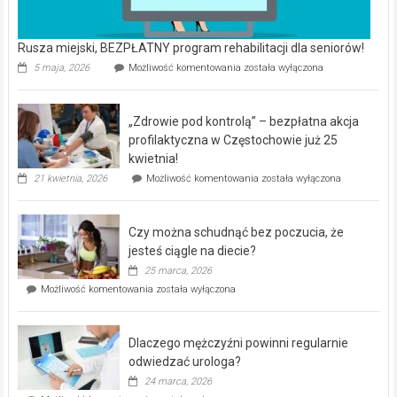
Rusza miejski, BEZPŁATNY program rehabilitacji dla seniorów!
Rusza
5 maja, 2026
Możliwość komentowania
została wyłączona
miejski,
BEZPŁATNY
program
„Zdrowie pod kontrolą” – bezpłatna akcja
rehabilitacji
dla
profilaktyczna w Częstochowie już 25
seniorów!
kwietnia!
„Zdrowie
21 kwietnia, 2026
Możliwość komentowania
została wyłączona
pod
kontrolą”
–
Czy można schudnąć bez poczucia, że
bezpłatna
akcja
jesteś ciągle na diecie?
profilaktyczna
25 marca, 2026
w
Czy
Możliwość komentowania
została wyłączona
Częstochowie
można
już
schudnąć
25
bez
kwietnia!
Dlaczego mężczyźni powinni regularnie
poczucia,
że
odwiedzać urologa?
jesteś
24 marca, 2026
ciągle