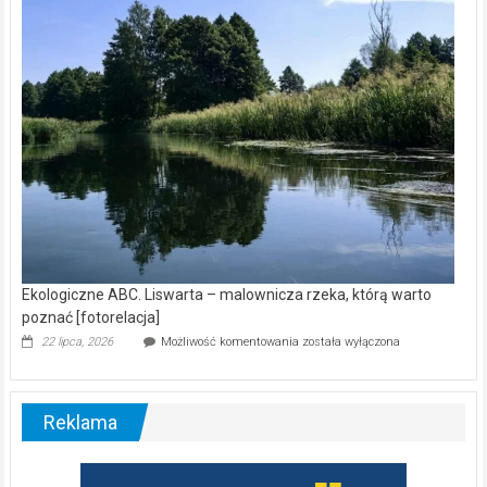
wśród
nietoperzy
[wideo]
Ekologiczne ABC. Liswarta – malownicza rzeka, którą warto
poznać [fotorelacja]
Ekologiczne
22 lipca, 2026
Możliwość komentowania
została wyłączona
ABC.
Liswarta
–
malownicza
Reklama
rzeka,
którą
warto
poznać