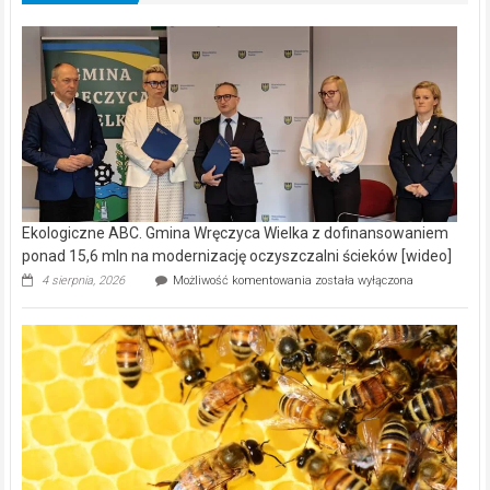
Ekologiczne ABC. Gmina Wręczyca Wielka z dofinansowaniem
ponad 15,6 mln na modernizację oczyszczalni ścieków [wideo]
Ekologiczne
4 sierpnia, 2026
Możliwość komentowania
została wyłączona
ABC.
Gmina
Wręczyca
Wielka
z
dofinansowaniem
ponad
15,6
mln
na
modernizację
oczyszczalni