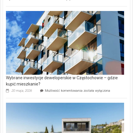
wybiorą
rynku
nazwy
nieruchomości
alejek
w
Lasku
Aniołowskim
Wybrane inwestycje deweloperskie w Częstochowie – gdzie
kupić mieszkanie?
Wybrane
20 maja, 2026
Możliwość komentowania
została wyłączona
inwestycje
deweloperskie
w Częstochowie
–
gdzie
kupić
mieszkanie?