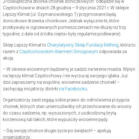
„Poświąteczna zbiórka choinek doniczkowych” odbędzie się w
Częstochowie w dniach 28 grudnia – 9 stycznia 2021 r. W sklepie
Lepszy Klimat (ul. Szymanowskiego 1) przyjmowane będą
doniczkowe drzewka choinkowe. Jednak wyłącznie te, które
przebywały w ogrzewanych pomieszczeniach nie dłużej niż trzy
tygodnie, z dala od źródła ciepła i były regularnie podlewane).
Sklep Lepszy Klimat to
Charytatywny Sklep Fundacji Rething
, która to
razem z
Częstochowskim Alarmem Smogowym
odpowiada za
akcję.
– W okresie wiosennym będziemy je sadzić na terenie miasta. Wpłyń
na lepszy klimat Częstochowy i nie wyrzucaj swojego iglaka. Już
dziś zapraszamy na wspólne, wiosenne sadzenie choinek! –
zachęcają inicjatorzy zbiórki
na Facebooku
.
Organizatorzy zastrzegają sobie prawo do odmówienia przyjęcia
choinek, których stan uniemożliwiłby ich przechowanie do wiosny
do czasu sadzenia, np. wysuszonych, z uszkodzoną bryłą
korzeniową lub takich, które wypuściły wiosenne pędy.
– Daj swojej choince drugie życie po świętach! – apelują
organizatorzy.