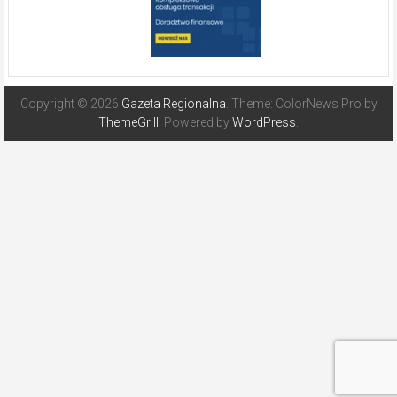
Copyright © 2026
Gazeta Regionalna
. Theme: ColorNews Pro by
ThemeGrill
. Powered by
WordPress
.