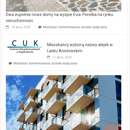
Dwa zupełnie nowe domy na wyspie Evia. Perełka na rynku
nieruchomości
Dwa
18 lipca, 2026
Możliwość komentowania
została wyłączona
zupełnie
nowe
domy
Mieszkańcy wybiorą nazwy alejek w
na
wyspie
Lasku Aniołowskim
Evia.
17 lipca, 2026
Perełka
Mieszkańcy
Możliwość komentowania
została wyłączona
na
wybiorą
rynku
nazwy
nieruchomości
alejek
w
Lasku
Aniołowskim