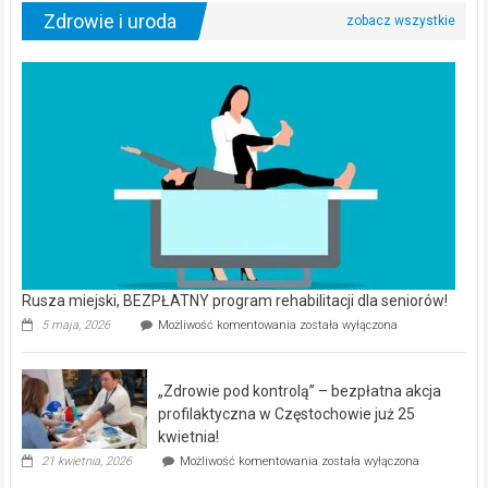
Zdrowie i uroda
Rusza miejski, BEZPŁATNY program rehabilitacji dla seniorów!
Rusza
5 maja, 2026
Możliwość komentowania
została wyłączona
miejski,
BEZPŁATNY
program
„Zdrowie pod kontrolą” – bezpłatna akcja
rehabilitacji
dla
profilaktyczna w Częstochowie już 25
seniorów!
kwietnia!
„Zdrowie
21 kwietnia, 2026
Możliwość komentowania
została wyłączona
pod