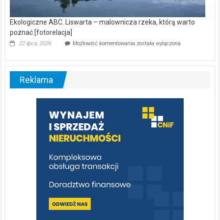
Ekologiczne ABC. Liswarta – malownicza rzeka, którą warto
poznać [fotorelacja]
Ekologiczne
22 lipca, 2026
Możliwość komentowania
została wyłączona
ABC.
Liswarta
–
malownicza
Reklama
rzeka,
którą
warto
poznać
[fotorelacja]