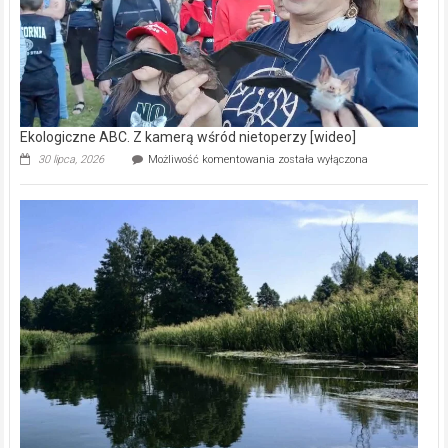
Ekologiczne ABC. Z kamerą wśród nietoperzy [wideo]
Ekologiczne
30 lipca, 2026
Możliwość komentowania
została wyłączona
ABC.
Z
kamerą
wśród
nietoperzy
[wideo]