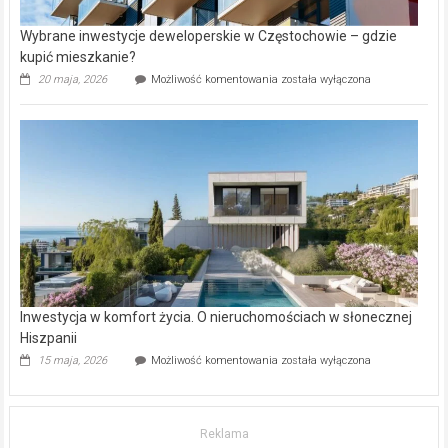
Wybrane inwestycje deweloperskie w Częstochowie – gdzie
kupić mieszkanie?
Wybrane
20 maja, 2026
Możliwość komentowania
została wyłączona
inwestycje
deweloperskie
w Częstochowie
–
gdzie
kupić
mieszkanie?
Inwestycja w komfort życia. O nieruchomościach w słonecznej
Hiszpanii
Inwestycja
15 maja, 2026
Możliwość komentowania
została wyłączona
w komfort
życia.
O nieruchomościach
w słonecznej
Reklama
Hiszpanii