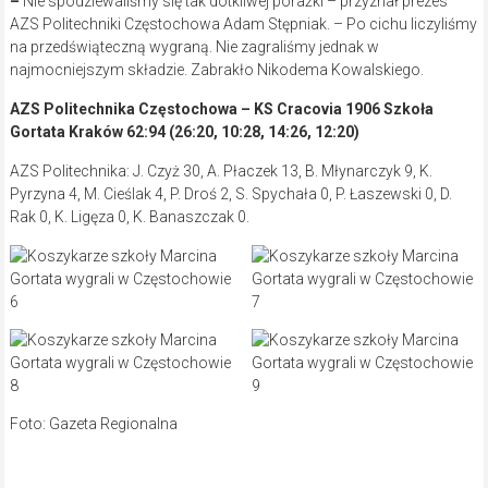
–
Nie spodziewaliśmy się tak dotkliwej porażki – przyznał prezes
AZS Politechniki Częstochowa Adam Stępniak. – Po cichu liczyliśmy
na przedświąteczną wygraną. Nie zagraliśmy jednak w
najmocniejszym składzie. Zabrakło Nikodema Kowalskiego.
AZS Politechnika Częstochowa – KS Cracovia 1906 Szkoła
Gortata Kraków 62:94 (26:20, 10:28, 14:26, 12:20)
AZS Politechnika: J. Czyż 30, A. Płaczek 13, B. Młynarczyk 9, K.
Pyrzyna 4, M. Cieślak 4, P. Droś 2, S. Spychała 0, P. Łaszewski 0, D.
Rak 0, K. Ligęza 0, K. Banaszczak 0.
Foto: Gazeta Regionalna