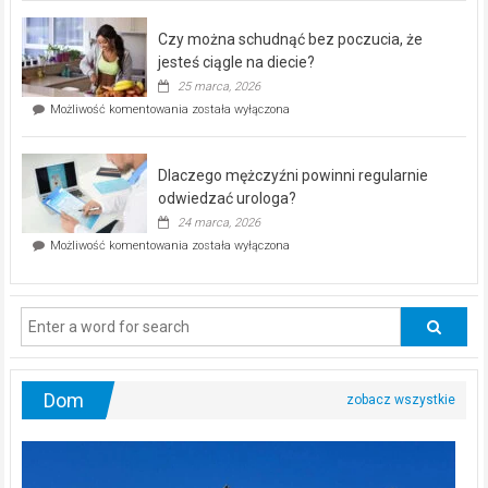
kontrolą”
–
Czy można schudnąć bez poczucia, że
bezpłatna
akcja
jesteś ciągle na diecie?
profilaktyczna
25 marca, 2026
w
Czy
Możliwość komentowania
została wyłączona
Częstochowie
można
już
schudnąć
25
bez
kwietnia!
Dlaczego mężczyźni powinni regularnie
poczucia,
że
odwiedzać urologa?
jesteś
24 marca, 2026
ciągle
Dlaczego
Możliwość komentowania
została wyłączona
na
mężczyźni
diecie?
powinni
regularnie
odwiedzać
urologa?
Dom