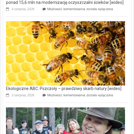
ponad 15,6 mln na modernizację oczyszczalni ścieków [wideo]
Ekologiczne
4 sierpnia, 2026
Możliwość komentowania
została wyłączona
ABC.
Gmina
Wręczyca
Wielka
z
dofinansowaniem
ponad
15,6
mln
na
modernizację
oczyszczalni
ścieków
[wideo]
Ekologiczne ABC. Pszczoły – prawdziwy skarb natury [wideo]
Ekologiczne
3 sierpnia, 2026
Możliwość komentowania
została wyłączona
ABC.
Pszczoły
–
prawdziwy
skarb
natury
[wideo]