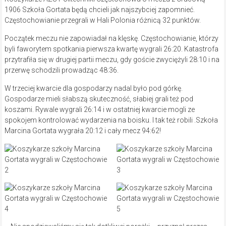
1906 Szkoła Gortata będą chcieli jak najszybciej zapomnieć.
Częstochowianie przegrali w Hali Polonia różnicą 32 punktów.
Początek meczu nie zapowiadał na klęskę. Częstochowianie, którzy
byli faworytem spotkania pierwsza kwartę wygrali 26:20. Katastrofa
przytrafiła się w drugiej partii meczu, gdy goście zwyciężyli 28:10 i na
przerwę schodzili prowadząc 48:36.
W trzeciej kwarcie dla gospodarzy nadal było pod górkę.
Gospodarze mieli słabszą skuteczność, słabiej grali też pod
koszami. Rywale wygrali 26:14 i w ostatniej kwarcie mogli ze
spokojem kontrolować wydarzenia na boisku. I tak też robili .Szkoła
Marcina Gortata wygrała 20:12 i cały mecz 94:62!