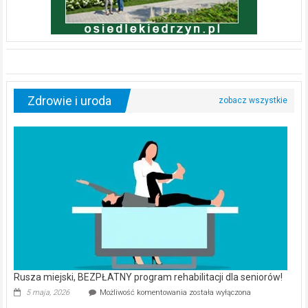
Zdrowie i uroda
Rusza miejski, BEZPŁATNY program rehabilitacji dla seniorów!
Rusza
5 maja, 2026
Możliwość komentowania
została wyłączona
miejski,