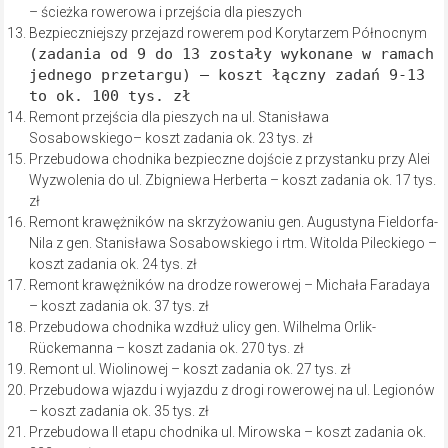
– ścieżka rowerowa i przejścia dla pieszych
Bezpieczniejszy przejazd rowerem pod Korytarzem Północnym
(zadania od 9 do 13 zostały wykonane w ramach
jednego przetargu) – koszt łączny zadań 9-13
to ok. 100 tys. zł
Remont przejścia dla pieszych na ul. Stanisława
Sosabowskiego– koszt zadania ok. 23 tys. zł
Przebudowa chodnika bezpieczne dojście z przystanku przy Alei
Wyzwolenia do ul. Zbigniewa Herberta – koszt zadania ok. 17 tys.
zł
Remont krawężników na skrzyżowaniu gen. Augustyna Fieldorfa-
Nila z gen. Stanisława Sosabowskiego i rtm. Witolda Pileckiego –
koszt zadania ok. 24 tys. zł
Remont krawężników na drodze rowerowej – Michała Faradaya
– koszt zadania ok. 37 tys. zł
Przebudowa chodnika wzdłuż ulicy gen. Wilhelma Orlik-
Rückemanna – koszt zadania ok. 270 tys. zł
Remont ul. Wiolinowej – koszt zadania ok. 27 tys. zł
Przebudowa wjazdu i wyjazdu z drogi rowerowej na ul. Legionów
– koszt zadania ok. 35 tys. zł
Przebudowa II etapu chodnika ul. Mirowska – koszt zadania ok.