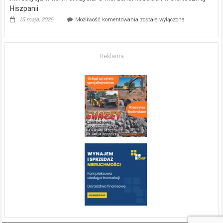
Hiszpanii
Inwestycja
15 maja, 2026
Możliwość komentowania
została wyłączona
w komfort
życia.
O nieruchomościach
w słonecznej
Reklama
Hiszpanii