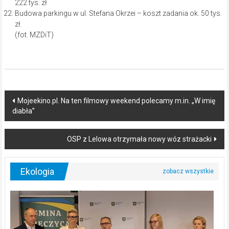
222 tys. zł
Budowa parkingu w ul. Stefana Okrzei – koszt zadania ok. 50 tys.
zł.
(fot. MZDiT)
Post
Mojeekino.pl. Na ten filmowy weekend polecamy m.in. „W imię
diabła”
navigation
OSP z Lelowa otrzymała nowy wóz strażacki
Ekologia