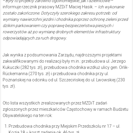
–
Były to projekty zarówno ogólnomiejskie, jak i dzielnicowe
–
informuje rzecznik prasowy MZDiT Maciej Hasik. –
Ich wykonanie
zostało zakończone. Dotyczyły szerokiego zakresu potrzeb: od
wymiany nawierzchni jezdni i chodnika poprzez ochronę zieleni przed
dzikim parkowaniem czy poprawę bezpieczeństwa pieszych i
rowerzystów aż po wymianę drobnych elementów infrastruktury
odpowiadających za ruch drogowy.
Jak wynika z podsumowania Zarządu, najdroższymi projektami
zakwalifikowanymi do realizacji były m.in.: przebudowa ul. Jerzego
Kukuczki (282 tys. zł), przebudowa chodnika wzdłuż ulicy gen. Orlik-
Rückemanna (270 tys. zł) i przebudowa chodnika przy ul.
Poznańskiej na odcinku od ul. Szczecińskiej do ul. Lwowskiej (230
tys. zł).
Oto lista wszystkich zrealizowanych przez MZDiT zadań
zgłoszonych przez mieszkańców Częstochowy w ramach Budżetu
Obywatelskiego na ten rok:
Przebudowa chodnika przy Miejskim Przedszkolu nr 17 – ul.
Kozia 18 – koszt zadania ok. 46 tys. zł