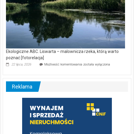
Ekologiczne ABC. Liswarta – malownicza rzeka, którą warto
poznać [fotorelacja]
Ekologiczne
22 lipca, 2026
Możliwość komentowania
została wyłączona
ABC.
Liswarta
–
malownicza
Reklama
rzeka,
którą
warto
poznać
[fotorelacja]