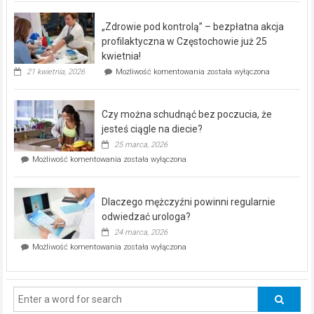
BEZPŁATNY
program
„Zdrowie pod kontrolą” – bezpłatna akcja
rehabilitacji
dla
profilaktyczna w Częstochowie już 25
seniorów!
kwietnia!
„Zdrowie
21 kwietnia, 2026
Możliwość komentowania
została wyłączona
pod
kontrolą”
–
Czy można schudnąć bez poczucia, że
bezpłatna
akcja
jesteś ciągle na diecie?
profilaktyczna
25 marca, 2026
w
Czy
Możliwość komentowania
została wyłączona
Częstochowie
można
już
schudnąć
25
bez
kwietnia!
Dlaczego mężczyźni powinni regularnie
poczucia,
że
odwiedzać urologa?
jesteś
24 marca, 2026
ciągle
Dlaczego
Możliwość komentowania
została wyłączona
na
mężczyźni
diecie?
powinni
regularnie
odwiedzać
urologa?