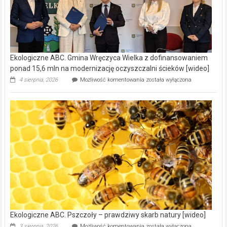
Ekologiczne ABC. Gmina Wręczyca Wielka z dofinansowaniem
ponad 15,6 mln na modernizację oczyszczalni ścieków [wideo]
Ekologiczne
4 sierpnia, 2026
Możliwość komentowania
została wyłączona
ABC.
Gmina
Wręczyca
Wielka
z
dofinansowaniem
ponad
15,6
mln
na
modernizację
oczyszczalni
ścieków
[wideo]
Ekologiczne ABC. Pszczoły – prawdziwy skarb natury [wideo]
Ekologiczne
3 sierpnia, 2026
Możliwość komentowania
została wyłączona