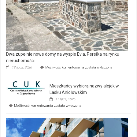
Dwa zupełnie nowe domy na wyspie Evia. Perełka na rynku
nieruchomości
Dwa
18 lipca, 2026
Możliwość komentowania
została wyłączona
zupełnie
nowe
domy
Mieszkańcy wybiorą nazwy alejek w
na
wyspie
Lasku Aniołowskim
Evia.
17 lipca, 2026
Perełka
Mieszkańcy
Możliwość komentowania
została wyłączona
na
wybiorą
rynku
nazwy
nieruchomości
alejek
w
Lasku
Aniołowskim