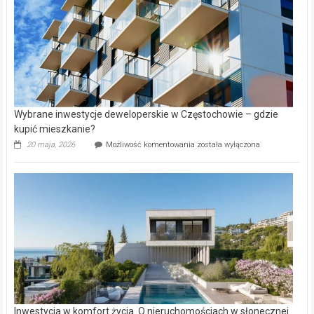
Wybrane inwestycje deweloperskie w Częstochowie – gdzie
kupić mieszkanie?
Wybrane
20 maja, 2026
Możliwość komentowania
została wyłączona
inwestycje
deweloperskie
w Częstochowie
–
gdzie
kupić
mieszkanie?
Inwestycja w komfort życia. O nieruchomościach w słonecznej