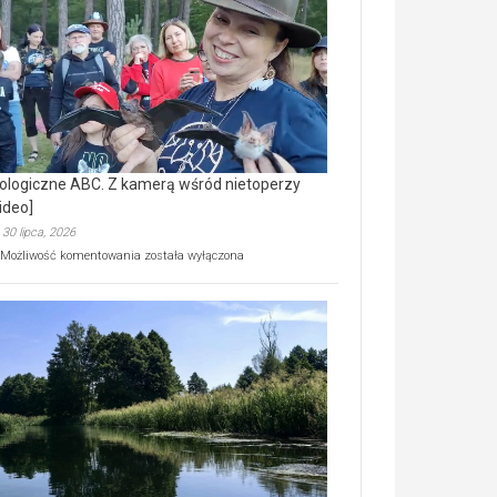
prawdziwy
skarb
natury
[wideo]
ologiczne ABC. Z kamerą wśród nietoperzy
ideo]
30 lipca, 2026
Ekologiczne
Możliwość komentowania
została wyłączona
ABC.
Z
kamerą
wśród
nietoperzy
[wideo]