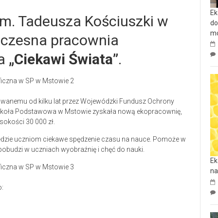
Ek
m. Tadeusza Kościuszki w
do
mo
czesna pracownia
na
„Ciekawi Świata”
.
zowanemu od kilku lat przez Wojewódzki Fundusz Ochrony
zkoła Podstawowa w Mstowie zyskała nową ekopracownię,
okości 30 000 zł.
dzie uczniom ciekawe spędzenie czasu na nauce. Pomoże w
obudzi w uczniach wyobraźnię i chęć do nauki.
Ek
na
: