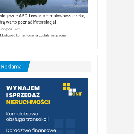
ologiczne ABC. Liswarta – malownicza rzeka,
órą warto poznać [fotorelacja]
22 lipca, 2026
Ekologiczne
Możliwość komentowania
została wyłączona
ABC.
Liswarta
–
malownicza
rzeka,
którą
Reklama
warto
poznać
[fotorelacja]