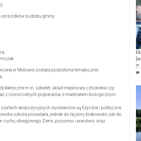
).
 ze środków budżetu gminy.
ka;
Ek
limczak.
[w
wowej w Mstowie została podzielona tematycznie.
a:
ydaktyczne m.in. szkielet, układ mięśniowy człowieka czy
tać z różnorodnych preparatów z materiałem biologicznym
w szafach ekspozycyjnych wystawione są fizyczne i polityczne
owska szkoła posiadała, jednak do tej pory brakowało sali do
: ruchu obiegowego Ziemi, poziomic i warstwic oraz