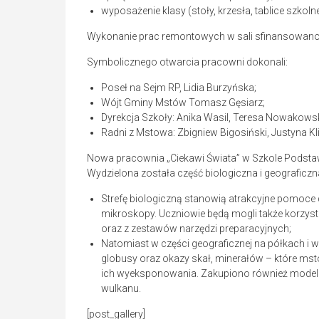
wyposażenie klasy (stoły, krzesła, tablice szkolne
Wykonanie prac remontowych w sali sfinansowano
Symbolicznego otwarcia pracowni dokonali:
Poseł na Sejm RP, Lidia Burzyńska;
Wójt Gminy Mstów Tomasz Gęsiarz;
Dyrekcja Szkoły: Anika Wasil, Teresa Nowakows
Radni z Mstowa: Zbigniew Bigosiński, Justyna K
Nowa pracownia „Ciekawi Świata” w Szkole Podsta
Wydzielona została część biologiczna i geograficzn
Strefę biologiczną stanowią atrakcyjne pomoce d
mikroskopy. Uczniowie będą mogli także korzys
oraz z zestawów narzędzi preparacyjnych;
Natomiast w części geograficznej na półkach i 
globusy oraz okazy skał, minerałów – które mst
ich wyeksponowania. Zakupiono również modele
wulkanu.
[post_gallery]