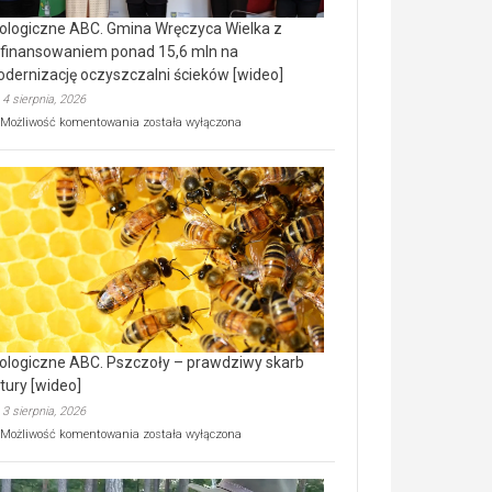
ologiczne ABC. Gmina Wręczyca Wielka z
finansowaniem ponad 15,6 mln na
dernizację oczyszczalni ścieków [wideo]
4 sierpnia, 2026
Ekologiczne
Możliwość komentowania
została wyłączona
ABC.
Gmina
Wręczyca
Wielka
z
dofinansowaniem
ponad
15,6
mln
na
modernizację
oczyszczalni
ścieków
ologiczne ABC. Pszczoły – prawdziwy skarb
[wideo]
tury [wideo]
3 sierpnia, 2026
Ekologiczne
Możliwość komentowania
została wyłączona
ABC.
Pszczoły
–