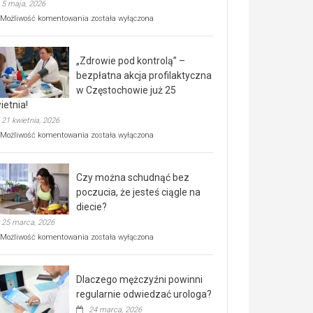
5 maja, 2026
Rusza
Możliwość komentowania
została wyłączona
miejski,
BEZPŁATNY
program
„Zdrowie pod kontrolą” –
rehabilitacji
dla
bezpłatna akcja profilaktyczna
seniorów!
w Częstochowie już 25
ietnia!
21 kwietnia, 2026
„Zdrowie
Możliwość komentowania
została wyłączona
pod
kontrolą”
–
Czy można schudnąć bez
bezpłatna
akcja
poczucia, że jesteś ciągle na
profilaktyczna
diecie?
w
25 marca, 2026
Częstochowie
już
Czy
Możliwość komentowania
została wyłączona
25
można
kwietnia!
schudnąć
bez
Dlaczego mężczyźni powinni
poczucia,
że
regularnie odwiedzać urologa?
jesteś
24 marca, 2026