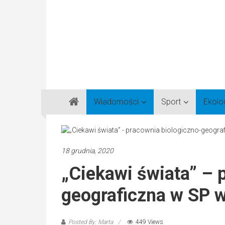
Gazeta
Wiadomości
Sport
Ekolo
Regionalna
Częstochowa,
Kłobuck,
Lubliniec,
18 grudnia, 2020
Myszków
„Ciekawi świata” – 
geograficzna w SP 
Posted By: Marta
449 Views