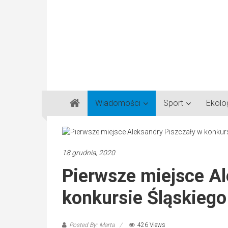
Gazeta
Wiadomości
Sport
Ekolo
Regionalna
Częstochowa,
Kłobuck,
Lubliniec,
18 grudnia, 2020
Myszków
Pierwsze miejsce Al
konkursie Śląskieg
Posted By: Marta
426 Views