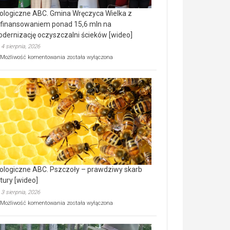
ologiczne ABC. Gmina Wręczyca Wielka z
finansowaniem ponad 15,6 mln na
dernizację oczyszczalni ścieków [wideo]
4 sierpnia, 2026
Ekologiczne
Możliwość komentowania
została wyłączona
ABC.
Gmina
Wręczyca
Wielka
z
dofinansowaniem
ponad
15,6
mln
na
modernizację
oczyszczalni
ścieków
ologiczne ABC. Pszczoły – prawdziwy skarb
[wideo]
tury [wideo]
3 sierpnia, 2026
Ekologiczne
Możliwość komentowania
została wyłączona
ABC.
Pszczoły
–