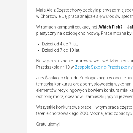
Mała Ala z Częstochowy zdobyła pierwsze miejsce
w Chorzowie. Jej praca znajdzie się wśród świątecz
W ramach kampanii edukacyjnej „
Which Fish? – Ja
plastyczny na ozdobę choinkową. Prace można był
Dzieci od 4 do 7 lat;
Dzieci od 7 do 10 lat.
Największe uznanie jurorów w wojewódzkim konku
Przedszkola nr 10 w
Zespole Szkolno-Przedszkolny
Jury Śląskiego Ogrodu Zoologicznego w ocenie nad
tematyką konkursu oraz pomysłowością wykonania.
elementów recyklingowych bowiem konkurs miał k
ochronę mórz, oceanów i zamieszkujących je zwier
Wszystkie konkursowe prace – w tym praca często
terenie chorzowskiego ZOO. Można je też zobaczyć
Gratulujemy!