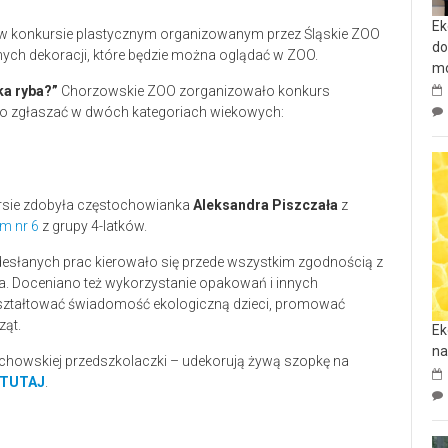
Ek
 w konkursie plastycznym organizowanym przez Śląskie ZOO
do
nych dekoracji, które będzie można oglądać w ZOO.
mo
ka ryba?”
Chorzowskie ZOO zorganizowało konkurs
o zgłaszać w dwóch kategoriach wiekowych:
rsie zdobyła częstochowianka
Aleksandra Piszczała
z
m nr 6
z grupy 4-latków.
esłanych prac kierowało się przede wszystkim zgodnością z
 Doceniano też wykorzystanie opakowań i innych
ształtować świadomość ekologiczną dzieci, promować
ząt.
Ek
na
chowskiej przedszkolaczki – udekorują żywą szopkę na
TUTAJ
.