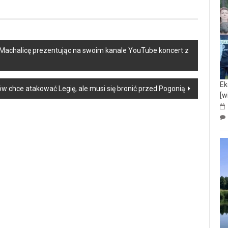
 Machalicę prezentując na swoim kanale YouTube koncert z
Ek
w chce atakować Legię, ale musi się bronić przed Pogonią
[w