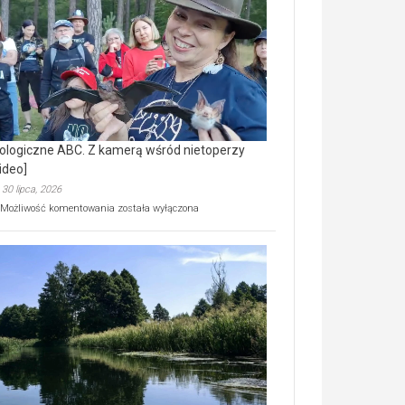
prawdziwy
skarb
natury
[wideo]
ologiczne ABC. Z kamerą wśród nietoperzy
ideo]
30 lipca, 2026
Ekologiczne
Możliwość komentowania
została wyłączona
ABC.
Z
kamerą
wśród
nietoperzy
[wideo]