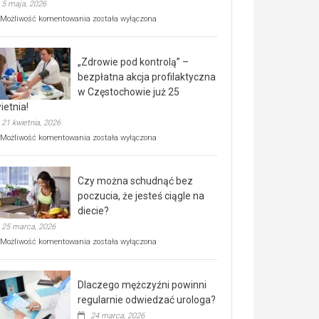
5 maja, 2026
Rusza
Możliwość komentowania
została wyłączona
miejski,
BEZPŁATNY
program
„Zdrowie pod kontrolą” –
rehabilitacji
dla
bezpłatna akcja profilaktyczna
seniorów!
w Częstochowie już 25
ietnia!
21 kwietnia, 2026
„Zdrowie
Możliwość komentowania
została wyłączona
pod
kontrolą”
–
Czy można schudnąć bez
bezpłatna
akcja
poczucia, że jesteś ciągle na
profilaktyczna
diecie?
w
25 marca, 2026
Częstochowie
już
Czy
Możliwość komentowania
została wyłączona
25
można
kwietnia!
schudnąć
bez
Dlaczego mężczyźni powinni
poczucia,
że
regularnie odwiedzać urologa?
jesteś
24 marca, 2026