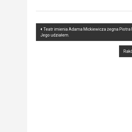
Post
Teatr imienia Adama Mickiewicza żegna Piotra
Jego udziałem.
navigation
Rakó