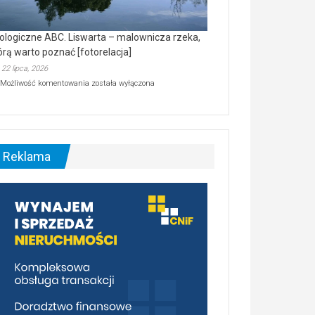
ologiczne ABC. Liswarta – malownicza rzeka,
órą warto poznać [fotorelacja]
22 lipca, 2026
Ekologiczne
Możliwość komentowania
została wyłączona
ABC.
Liswarta
–
malownicza
rzeka,
którą
Reklama
warto
poznać
[fotorelacja]