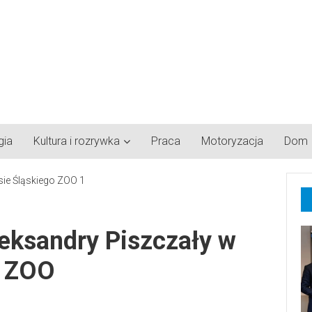
gia
Kultura i rozrywka
Praca
Motoryzacja
Dom
eksandry Piszczały w
o ZOO