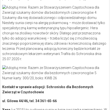
Szukamy dla niej doświadczonego i odpowiedzialnego domu.
Niestety sunia cierpi na alergię pokarmową – może dostawać tylko
specjalistyczną karmę weterynaryjną typu hipoallergenic. Hera
choruje na złośliwy nowotwór skóry. Dlatego jest przeznaczona
tylko do adopcji warunkowej – trzeba liczyć się z możliwością
znacznego pogorszenia jej stanu zdrowia i koniecznością dalszego
leczenia. Przed planowaną adopcją konieczny będzie kontakt ze
schroniskowym lekarzem weterynarii.Trafiła do Schroniska dnia
25.07.2020 r.
Numer karty: 300/20, boks: KWB 26
Kontakt w sprawie adopcji: Schronisko dla Bezdomnych
Zwierząt w Częstochowie
ul. Gilowa 44/46, tel. 34 361-65-66
Xena
(ur.2015) to cudowna sunia w typie owczarka niemieckiego. W