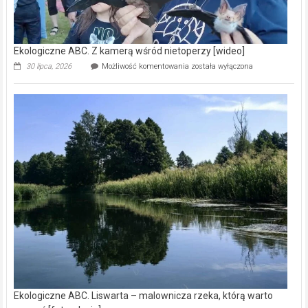
Ekologiczne ABC. Z kamerą wśród nietoperzy [wideo]
Ekologiczne
30 lipca, 2026
Możliwość komentowania
została wyłączona
ABC.
Z
kamerą
wśród
nietoperzy
[wideo]
Ekologiczne ABC. Liswarta – malownicza rzeka, którą warto