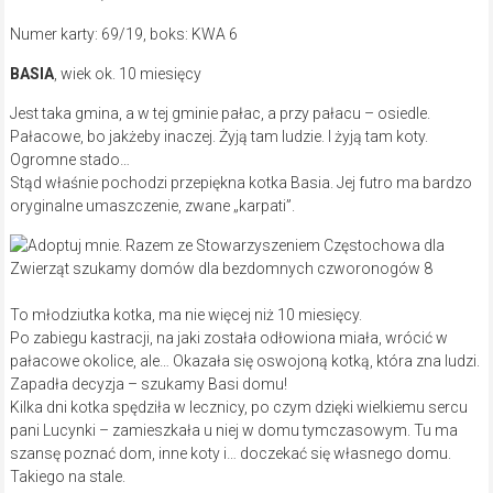
Numer karty: 69/19, boks: KWA 6
BASIA
, wiek ok. 10 miesięcy
Jest taka gmina, a w tej gminie pałac, a przy pałacu – osiedle.
Pałacowe, bo jakżeby inaczej. Żyją tam ludzie. I żyją tam koty.
Ogromne stado…
Stąd właśnie pochodzi przepiękna kotka Basia. Jej futro ma bardzo
oryginalne umaszczenie, zwane „karpati”.
To młodziutka kotka, ma nie więcej niż 10 miesięcy.
Po zabiegu kastracji, na jaki została odłowiona miała, wrócić w
pałacowe okolice, ale… Okazała się oswojoną kotką, która zna ludzi.
Zapadła decyzja – szukamy Basi domu!
Kilka dni kotka spędziła w lecznicy, po czym dzięki wielkiemu sercu
pani Lucynki – zamieszkała u niej w domu tymczasowym. Tu ma
szansę poznać dom, inne koty i… doczekać się własnego domu.
Takiego na stale.