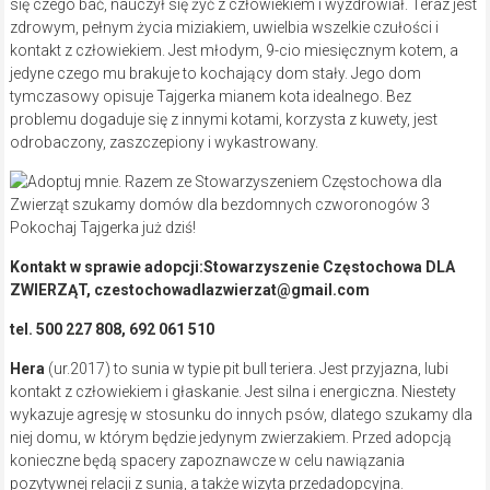
się czego bać, nauczył się żyć z człowiekiem i wyzdrowiał. Teraz jest
zdrowym, pełnym życia miziakiem, uwielbia wszelkie czułości i
kontakt z człowiekiem. Jest młodym, 9-cio miesięcznym kotem, a
jedyne czego mu brakuje to kochający dom stały. Jego dom
tymczasowy opisuje Tajgerka mianem kota idealnego. Bez
problemu dogaduje się z innymi kotami, korzysta z kuwety, jest
odrobaczony, zaszczepiony i wykastrowany.
Pokochaj Tajgerka już dziś!
Kontakt w sprawie adopcji:Stowarzyszenie Częstochowa DLA
ZWIERZĄT, czestochowadlazwierzat@gmail.com
tel. 500 227 808, 692 061 510
Hera
(ur.2017) to sunia w typie pit bull teriera. Jest przyjazna, lubi
kontakt z człowiekiem i głaskanie. Jest silna i energiczna. Niestety
wykazuje agresję w stosunku do innych psów, dlatego szukamy dla
niej domu, w którym będzie jedynym zwierzakiem. Przed adopcją
konieczne będą spacery zapoznawcze w celu nawiązania
pozytywnej relacji z sunią, a także wizyta przedadopcyjna.