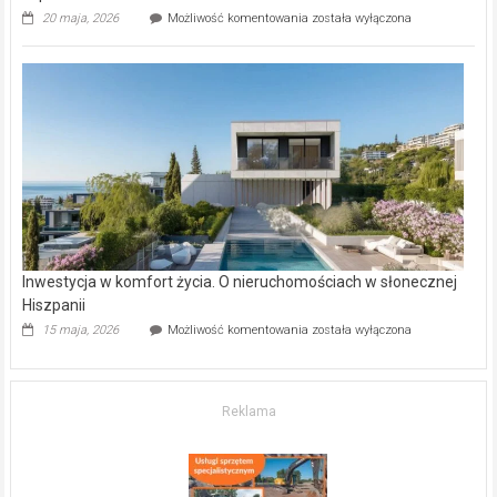
Wybrane
20 maja, 2026
Możliwość komentowania
została wyłączona
inwestycje
deweloperskie
w Częstochowie
–
gdzie
kupić
mieszkanie?
Inwestycja w komfort życia. O nieruchomościach w słonecznej
Hiszpanii
Inwestycja
15 maja, 2026
Możliwość komentowania
została wyłączona
w komfort
życia.
O nieruchomościach
w słonecznej
Reklama
Hiszpanii