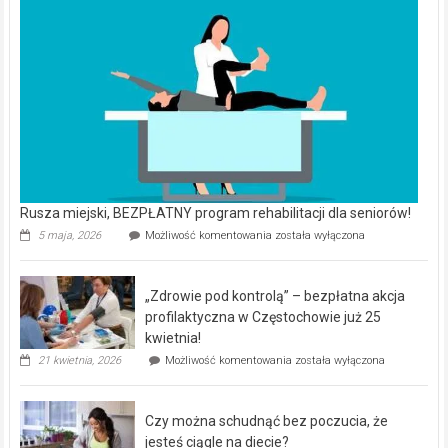
Rusza miejski, BEZPŁATNY program rehabilitacji dla seniorów!
Rusza
5 maja, 2026
Możliwość komentowania
została wyłączona
miejski,
BEZPŁATNY
program
„Zdrowie pod kontrolą” – bezpłatna akcja
rehabilitacji
dla
profilaktyczna w Częstochowie już 25
seniorów!
kwietnia!
„Zdrowie
21 kwietnia, 2026
Możliwość komentowania
została wyłączona
pod
kontrolą”
–
Czy można schudnąć bez poczucia, że
bezpłatna
akcja
jesteś ciągle na diecie?