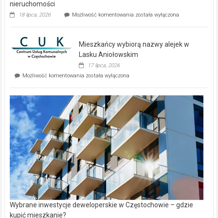
nieruchomości
Dwa
18 lipca, 2026
Możliwość komentowania
została wyłączona
zupełnie
nowe
domy
Mieszkańcy wybiorą nazwy alejek w
na
wyspie
Lasku Aniołowskim
Evia.
17 lipca, 2026
Perełka
Mieszkańcy
Możliwość komentowania
została wyłączona
na
wybiorą
rynku
nazwy
nieruchomości
alejek
w
Lasku
Aniołowskim
Wybrane inwestycje deweloperskie w Częstochowie – gdzie
kupić mieszkanie?