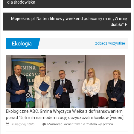
dla środowiska
navigation
Mojeekino.pl. Na ten filmowy weekend polecamy m.in. „W imię
diabła”
Ekologia
Ekologiczne ABC. Gmina Wręczyca Wielka z dofinansowaniem
ponad 15,6 mln na modernizację oczyszczalni ścieków [wideo]
Ekologiczne
4 sierpnia, 2026
Możliwość komentowania
została wyłączona
ABC.
Gmina