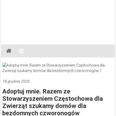
Gazeta
Regionalna
Częstochowa,
Kłobuck,
Lubliniec,
18 grudnia, 2020
Myszków
Adoptuj mnie. Razem ze
Stowarzyszeniem Częstochowa dla
Zwierząt szukamy domów dla
bezdomnych czworonogów