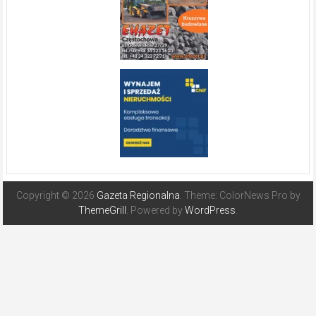
Copyright © 2026
Gazeta Regionalna
. Theme: ColorNews Pro by
ThemeGrill
. Powered by
WordPress
.