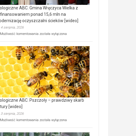
ologiczne ABC. Gmina Wręczyca Wielka z
finansowaniem ponad 15,6 mln na
dernizację oczyszczalni ścieków [wideo]
4 sierpnia, 2026
Ekologiczne
Możliwość komentowania
została wyłączona
ABC.
Gmina
Wręczyca
Wielka
z
dofinansowaniem
ponad
15,6
mln
na
modernizację
oczyszczalni
ścieków
ologiczne ABC. Pszczoły – prawdziwy skarb
[wideo]
tury [wideo]
3 sierpnia, 2026
Ekologiczne
Możliwość komentowania
została wyłączona
ABC.
Pszczoły
–