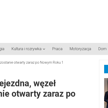
gia
Kultura i rozrywka
Praca
Motoryzacja
Dom
zejezdna, węzeł
ie otwarty zaraz po