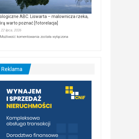
ologiczne ABC. Liswarta – malownicza rzeka,
órą warto poznać [fotorelacja]
22 lipca, 2026
Ekologiczne
Możliwość komentowania
została wyłączona
ABC.
Liswarta
–
malownicza
rzeka,
którą
Reklama
warto
poznać
[fotorelacja]