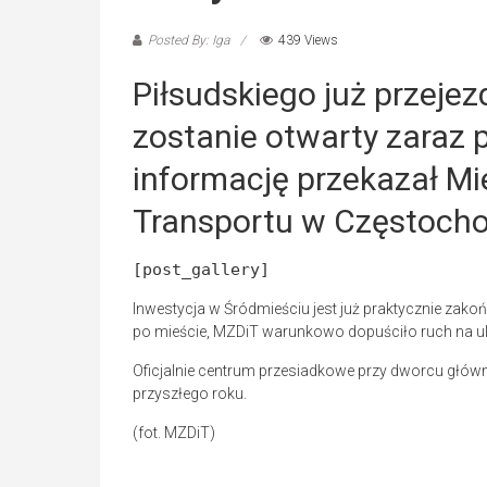
Posted By: Iga
439 Views
Piłsudskiego już przeje
zostanie otwarty zaraz
informację przekazał Mie
Transportu w Częstocho
[post_gallery]
Inwestycja w Śródmieściu jest już praktycznie zak
po mieście, MZDiT warunkowo dopuściło ruch na ulic
Oficjalnie centrum przesiadkowe przy dworcu głó
przyszłego roku.
(fot. MZDiT)