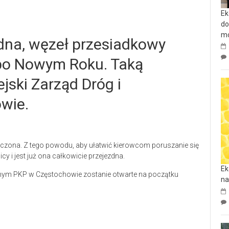
Ek
do
mo
zdna, węzeł przesiadkowy
 po Nowym Roku. Taką
jski Zarząd Dróg i
wie.
ończona. Z tego powodu, aby ułatwić kierowcom poruszanie się
y i jest już ona całkowicie przejezdna.
Ek
wnym PKP w Częstochowie zostanie otwarte na początku
na