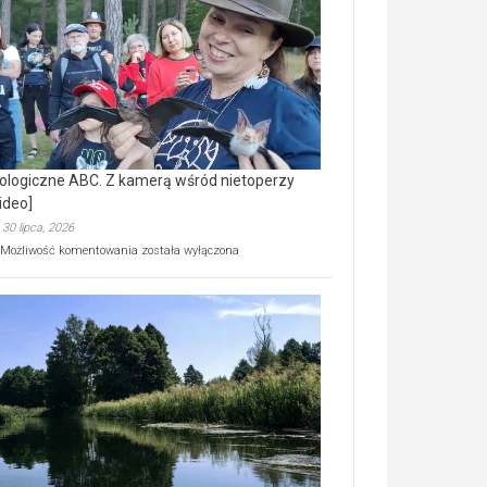
prawdziwy
skarb
natury
[wideo]
ologiczne ABC. Z kamerą wśród nietoperzy
ideo]
30 lipca, 2026
Ekologiczne
Możliwość komentowania
została wyłączona
ABC.
Z
kamerą
wśród
nietoperzy
[wideo]