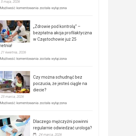
5 maja, 2026
Rusza
Możliwość komentowania
została wyłączona
miejski,
BEZPŁATNY
program
„Zdrowie pod kontrolą” –
rehabilitacji
dla
bezpłatna akcja profilaktyczna
seniorów!
w Częstochowie już 25
ietnia!
21 kwietnia, 2026
„Zdrowie
Możliwość komentowania
została wyłączona
pod
kontrolą”
–
Czy można schudnąć bez
bezpłatna
akcja
poczucia, że jesteś ciągle na
profilaktyczna
diecie?
w
25 marca, 2026
Częstochowie
już
Czy
Możliwość komentowania
została wyłączona
25
można
kwietnia!
schudnąć
bez
Dlaczego mężczyźni powinni
poczucia,
że
regularnie odwiedzać urologa?
jesteś
24 marca, 2026