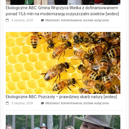
Ekologiczne ABC. Gmina Wręczyca Wielka z dofinansowaniem
ponad 15,6 mln na modernizację oczyszczalni ścieków [wideo]
Ekologiczne
4 sierpnia, 2026
Możliwość komentowania
została wyłączona
ABC.
Gmina
Wręczyca
Wielka
z
dofinansowaniem
ponad
15,6
mln
na
modernizację
oczyszczalni
ścieków
[wideo]
Ekologiczne ABC. Pszczoły – prawdziwy skarb natury [wideo]
Ekologiczne
3 sierpnia, 2026
Możliwość komentowania
została wyłączona
ABC.
Pszczoły
–
prawdziwy
skarb