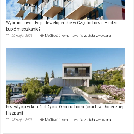
Wybrane inwestycje deweloperskie w Częstochowie – gdzie
kupić mieszkanie?
Wybrane
20 maja, 2026
Możliwość komentowania
została wyłączona
inwestycje
deweloperskie
w Częstochowie
–
gdzie
kupić
mieszkanie?
Inwestycja w komfort życia. O nieruchomościach w słonecznej
Hiszpanii
Inwestycja
15 maja, 2026
Możliwość komentowania
została wyłączona
w komfort
życia.
O nieruchomościach