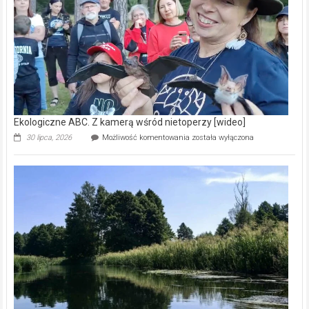
natury
[wideo]
Ekologiczne ABC. Z kamerą wśród nietoperzy [wideo]
Ekologiczne
30 lipca, 2026
Możliwość komentowania
została wyłączona
ABC.
Z
kamerą
wśród
nietoperzy
[wideo]