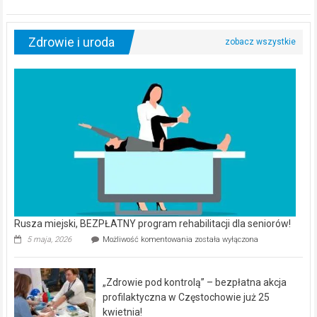
Zdrowie i uroda
Rusza miejski, BEZPŁATNY program rehabilitacji dla seniorów!
Rusza
5 maja, 2026
Możliwość komentowania
została wyłączona
miejski,
BEZPŁATNY
program
„Zdrowie pod kontrolą” – bezpłatna akcja
rehabilitacji
dla
profilaktyczna w Częstochowie już 25
seniorów!
kwietnia!