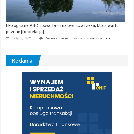
Ekologiczne ABC. Liswarta – malownicza rzeka, którą warto
poznać [fotorelacja]
Ekologiczne
22 lipca, 2026
Możliwość komentowania
została wyłączona
ABC.
Liswarta
–
malownicza
Reklama
rzeka,
którą
warto
poznać
[fotorelacja]