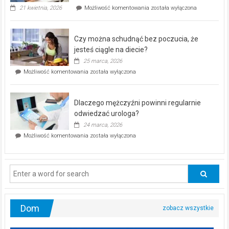
„Zdrowie
21 kwietnia, 2026
Możliwość komentowania
została wyłączona
pod
kontrolą”
–
Czy można schudnąć bez poczucia, że
bezpłatna
akcja
jesteś ciągle na diecie?
profilaktyczna
25 marca, 2026
w
Czy
Możliwość komentowania
została wyłączona
Częstochowie
można
już
schudnąć
25
bez
kwietnia!
Dlaczego mężczyźni powinni regularnie
poczucia,
że
odwiedzać urologa?
jesteś
24 marca, 2026
ciągle
Dlaczego
Możliwość komentowania
została wyłączona
na
mężczyźni
diecie?
powinni
regularnie
odwiedzać
urologa?
Dom