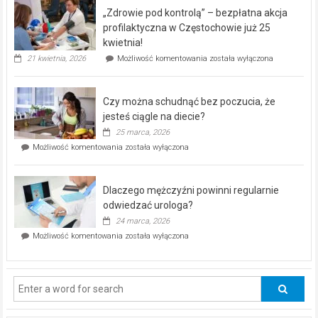
program
„Zdrowie pod kontrolą” – bezpłatna akcja
rehabilitacji
dla
profilaktyczna w Częstochowie już 25
seniorów!
kwietnia!
„Zdrowie
21 kwietnia, 2026
Możliwość komentowania
została wyłączona
pod
kontrolą”
–
Czy można schudnąć bez poczucia, że
bezpłatna
akcja
jesteś ciągle na diecie?
profilaktyczna
25 marca, 2026
w
Czy
Możliwość komentowania
została wyłączona
Częstochowie
można
już
schudnąć
25
bez
kwietnia!
Dlaczego mężczyźni powinni regularnie
poczucia,
że
odwiedzać urologa?
jesteś
24 marca, 2026
ciągle
Dlaczego
Możliwość komentowania
została wyłączona
na
mężczyźni
diecie?
powinni
regularnie
odwiedzać
urologa?