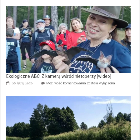
Pszczoły
–
prawdziwy
skarb
natury
[wideo]
Ekologiczne ABC. Z kamerą wśród nietoperzy [wideo]
Ekologiczne
30 lipca, 2026
Możliwość komentowania
została wyłączona
ABC.
Z
kamerą
wśród
nietoperzy
[wideo]