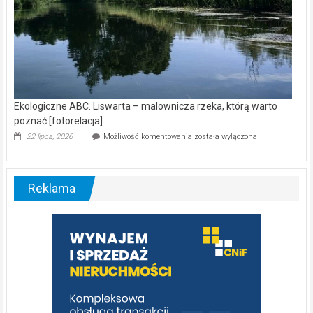
Ekologiczne ABC. Liswarta – malownicza rzeka, którą warto
poznać [fotorelacja]
Ekologiczne
22 lipca, 2026
Możliwość komentowania
została wyłączona
ABC.
Liswarta
–
malownicza
Reklama
rzeka,
którą
warto
poznać
[fotorelacja]