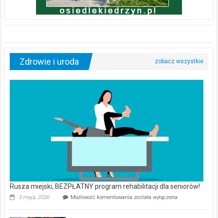
Zdrowie i uroda
Rusza miejski, BEZPŁATNY program rehabilitacji dla seniorów!
Rusza
5 maja, 2026
Możliwość komentowania
została wyłączona
miejski,
BEZPŁATNY