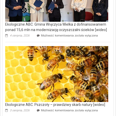
Ekologiczne ABC. Gmina Wręczyca Wielka z dofinansowaniem
ponad 15,6 mln na modernizację oczyszczalni ścieków [wideo]
Ekologiczne
4 sierpnia, 2026
Możliwość komentowania
została wyłączona
ABC.
Gmina
Wręczyca
Wielka
z
dofinansowaniem
ponad
15,6
mln
na
modernizację
oczyszczalni
ścieków
[wideo]
Ekologiczne ABC. Pszczoły – prawdziwy skarb natury [wideo]
Ekologiczne
3 sierpnia, 2026
Możliwość komentowania
została wyłączona
ABC.