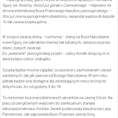
figury św. Rodziny, złożyli już górale z Czerwiennego –
napisano na
stronie internetowej Biura Prasowego klasztoru jasnogórskiego. –
Stoi już ona na jasnogórskim dziedzińcu, nieopodal wejścia do bazyliki.
To tak zwana szopka górna.
W szopce zwanej dolną – ruchomej – staną na Boże Narodzenie
nowe figury, nie zabraknie również tak lubianych, zwłaszcza przez
dzieci, żywych zwierząt.
Do „weteranki” jasnogórskiej szopki – oślicy Amelki dołączą m.in.
dwie kolejne oślice i źrebiątko.
Szopkę będzie można oglądać, oczywiście z zachowaniem zasad
sanitarnych, tak jak zawsze od Bożego Narodzenia. W tym roku
jednak będzie ona dostępna dla zwiedzających nieco krócej niż
dotychczas, bo od godziny 9 do 18.
To nie koniec bożonarodzeniowych akcentów na Jasnej Górze. Na
placu przed głównym wejściem do sanktuarium stanęła
kilkunastometrowa choinka. Świerk podarowały klasztorowi Lasy
Państwowe. Jak zapowiada Biuro Prasowe Jasnej Góry,