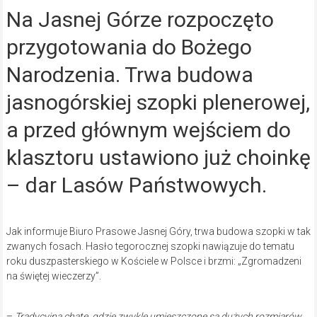
Na Jasnej Górze rozpoczęto
przygotowania do Bożego
Narodzenia. Trwa budowa
jasnogórskiej szopki plenerowej,
a przed głównym wejściem do
klasztoru ustawiono już choinkę
– dar Lasów Państwowych.
Jak informuje Biuro Prasowe Jasnej Góry, trwa budowa szopki w tak
zwanych fosach. Hasło tegorocznej szopki nawiązuje do tematu
roku duszpasterskiego w Kościele w Polsce i brzmi: „Zgromadzeni
na świętej wieczerzy”.
–
Tradycyjną chatę, gdzie zwykle umieszczone są dużych rozmiarów