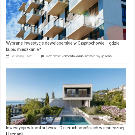
Wybrane inwestycje deweloperskie w Częstochowie – gdzie
kupić mieszkanie?
Wybrane
20 maja, 2026
Możliwość komentowania
została wyłączona
inwestycje
deweloperskie
w Częstochowie
–
gdzie
kupić
mieszkanie?
Inwestycja w komfort życia. O nieruchomościach w słonecznej
Hiszpanii