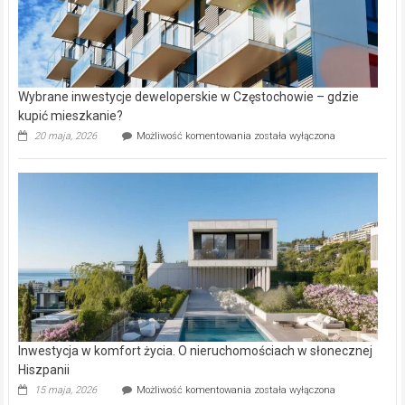
Wybrane inwestycje deweloperskie w Częstochowie – gdzie
kupić mieszkanie?
Wybrane
20 maja, 2026
Możliwość komentowania
została wyłączona
inwestycje
deweloperskie
w Częstochowie
–
gdzie
kupić
mieszkanie?
Inwestycja w komfort życia. O nieruchomościach w słonecznej
Hiszpanii
Inwestycja
15 maja, 2026
Możliwość komentowania
została wyłączona
w komfort