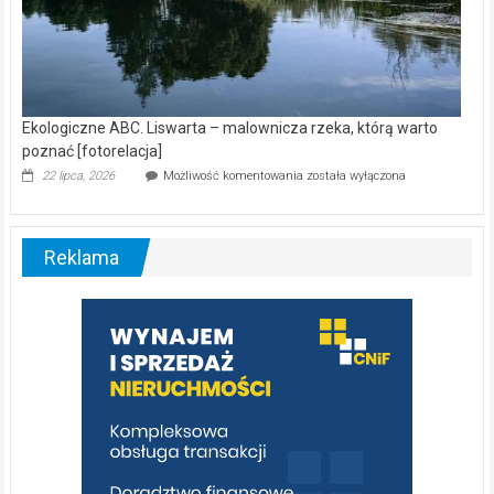
Ekologiczne ABC. Liswarta – malownicza rzeka, którą warto
poznać [fotorelacja]
Ekologiczne
22 lipca, 2026
Możliwość komentowania
została wyłączona
ABC.
Liswarta
–
malownicza
Reklama
rzeka,
którą
warto
poznać
[fotorelacja]