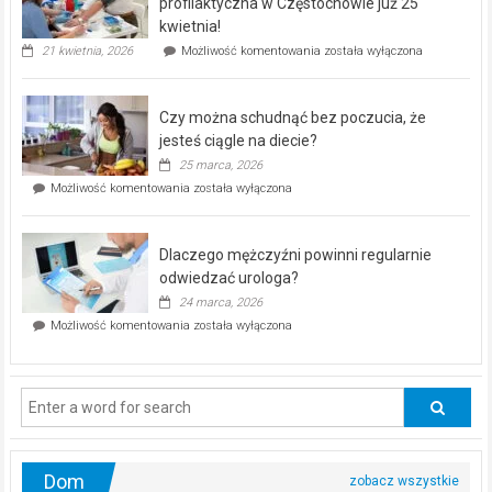
dla
profilaktyczna w Częstochowie już 25
seniorów!
kwietnia!
„Zdrowie
21 kwietnia, 2026
Możliwość komentowania
została wyłączona
pod
kontrolą”
–
Czy można schudnąć bez poczucia, że
bezpłatna
akcja
jesteś ciągle na diecie?
profilaktyczna
25 marca, 2026
w
Czy
Możliwość komentowania
została wyłączona
Częstochowie
można
już
schudnąć
25
bez
kwietnia!
Dlaczego mężczyźni powinni regularnie
poczucia,
że
odwiedzać urologa?
jesteś
24 marca, 2026
ciągle
Dlaczego
Możliwość komentowania
została wyłączona
na
mężczyźni
diecie?
powinni
regularnie
odwiedzać
urologa?
Dom