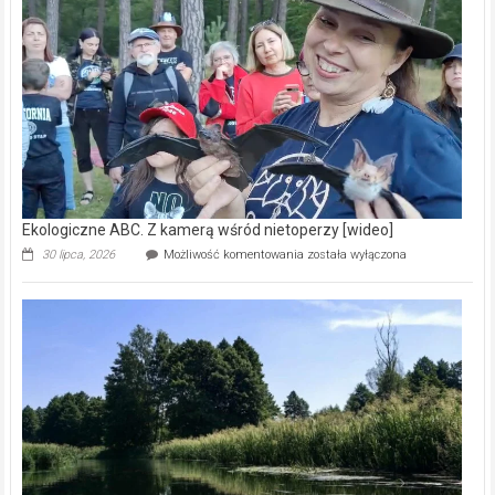
prawdziwy
skarb
natury
[wideo]
Ekologiczne ABC. Z kamerą wśród nietoperzy [wideo]
Ekologiczne
30 lipca, 2026
Możliwość komentowania
została wyłączona
ABC.
Z
kamerą
wśród
nietoperzy
[wideo]