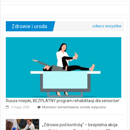
Zdrowie i uroda
Rusza miejski, BEZPŁATNY program rehabilitacji dla seniorów!
Rusza
5 maja, 2026
Możliwość komentowania
została wyłączona
miejski,
BEZPŁATNY
program
„Zdrowie pod kontrolą” – bezpłatna akcja
rehabilitacji