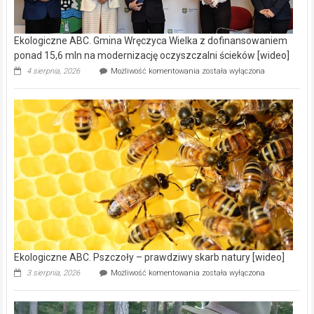
Ekologiczne ABC. Gmina Wręczyca Wielka z dofinansowaniem
ponad 15,6 mln na modernizację oczyszczalni ścieków [wideo]
Ekologiczne
4 sierpnia, 2026
Możliwość komentowania
została wyłączona
ABC.
Gmina
Wręczyca
Wielka
z
dofinansowaniem
ponad
15,6
mln
na
modernizację
oczyszczalni
ścieków
[wideo]
Ekologiczne ABC. Pszczoły – prawdziwy skarb natury [wideo]
Ekologiczne
3 sierpnia, 2026
Możliwość komentowania
została wyłączona
ABC.
Pszczoły
–