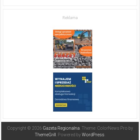
życia.
O nieruchomościach
w słonecznej
Reklama
Hiszpanii
Copyright © 2026
Gazeta Regionalna
. Theme: ColorNews Pro by
ThemeGrill
. Powered by
WordPress
.