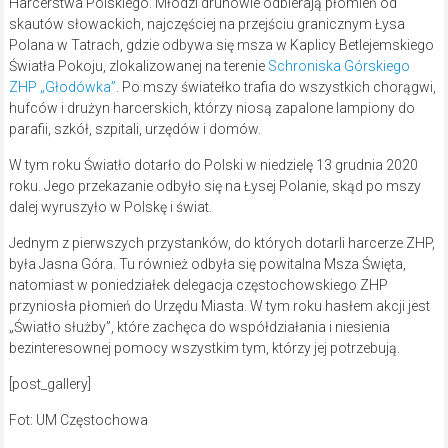
Harcerstwa Polskiego. Młodzi druhowie odbierają płomień od
skautów słowackich, najczęściej na przejściu granicznym Łysa
Polana w Tatrach, gdzie odbywa się msza w Kaplicy Betlejemskiego
Światła Pokoju, zlokalizowanej na terenie
Schroniska Górskiego
ZHP „Głodówka”
. Po mszy światełko trafia do wszystkich chorągwi,
hufców i drużyn harcerskich, którzy niosą zapalone lampiony do
parafii, szkół, szpitali, urzędów i domów.
W tym roku Światło dotarło do Polski w niedzielę 13 grudnia 2020
roku. Jego przekazanie odbyło się na Łysej Polanie, skąd po mszy
dalej wyruszyło w Polskę i świat.
Jednym z pierwszych przystanków, do których dotarli harcerze ZHP,
była Jasna Góra. Tu również odbyła się powitalna Msza Święta,
natomiast w poniedziałek delegacja częstochowskiego ZHP
przyniosła płomień do Urzędu Miasta. W tym roku hasłem akcji jest
„Światło służby”, które zachęca do współdziałania i niesienia
bezinteresownej pomocy wszystkim tym, którzy jej potrzebują.
[post_gallery]
Fot: UM Częstochowa