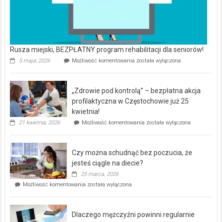
Rusza miejski, BEZPŁATNY program rehabilitacji dla seniorów!
Rusza
5 maja, 2026
Możliwość komentowania
została wyłączona
miejski,
BEZPŁATNY
program
„Zdrowie pod kontrolą” – bezpłatna akcja
rehabilitacji
dla
profilaktyczna w Częstochowie już 25
seniorów!
kwietnia!
„Zdrowie
21 kwietnia, 2026
Możliwość komentowania
została wyłączona
pod
kontrolą”
–
Czy można schudnąć bez poczucia, że
bezpłatna
akcja
jesteś ciągle na diecie?
profilaktyczna
25 marca, 2026
w
Czy
Możliwość komentowania
została wyłączona
Częstochowie
można
już
schudnąć
25
bez
kwietnia!
Dlaczego mężczyźni powinni regularnie
poczucia,