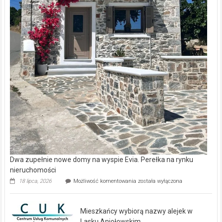
Dwa zupełnie nowe domy na wyspie Evia. Perełka na rynku
nieruchomości
Dwa
18 lipca, 2026
Możliwość komentowania
została wyłączona
zupełnie
nowe
domy
Mieszkańcy wybiorą nazwy alejek w
na
wyspie
Lasku Aniołowskim