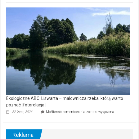
Z
kamerą
wśród
nietoperzy
[wideo]
Ekologiczne ABC. Liswarta – malownicza rzeka, którą warto
poznać [fotorelacja]
Ekologiczne
22 lipca, 2026
Możliwość komentowania
została wyłączona
ABC.
Liswarta
–
malownicza
Reklama
rzeka,