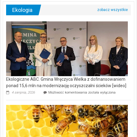
Ekologia
Ekologiczne ABC. Gmina Wręczyca Wielka z dofinansowaniem
ponad 15,6 mln na modernizację oczyszczalni ścieków [wideo]
Ekologiczne
4 sierpnia, 2026
Możliwość komentowania
została wyłączona
ABC.
Gmina
Wręczyca
Wielka
z
dofinansowaniem
ponad
15,6
mln