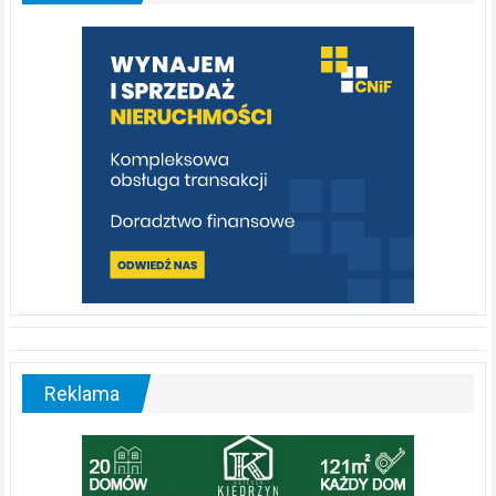
którą
warto
poznać
[fotorelacja]
Reklama