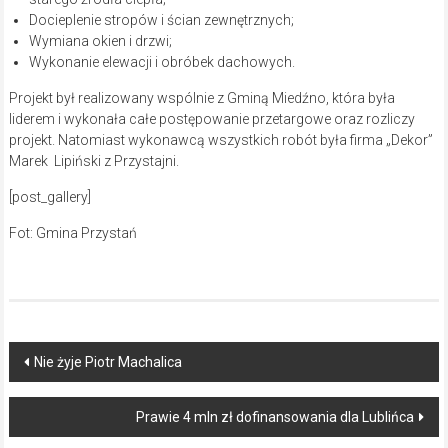
Docieplenie stropów i ścian zewnętrznych;
Wymiana okien i drzwi;
Wykonanie elewacji i obróbek dachowych.
Projekt był realizowany wspólnie z Gminą Miedźno, która była
liderem i wykonała całe postępowanie przetargowe oraz rozliczy
projekt. Natomiast wykonawcą wszystkich robót była firma „Dekor”
Marek Lipiński z Przystajni.
[post_gallery]
Fot: Gmina Przystań
Post
Nie żyje Piotr Machalica
navigation
Prawie 4 mln zł dofinansowania dla Lublińca