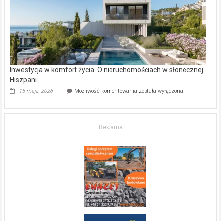
mieszkanie?
Inwestycja w komfort życia. O nieruchomościach w słonecznej
Hiszpanii
Inwestycja
15 maja, 2026
Możliwość komentowania
została wyłączona
w komfort
życia.
O nieruchomościach
w słonecznej
Reklama
Hiszpanii