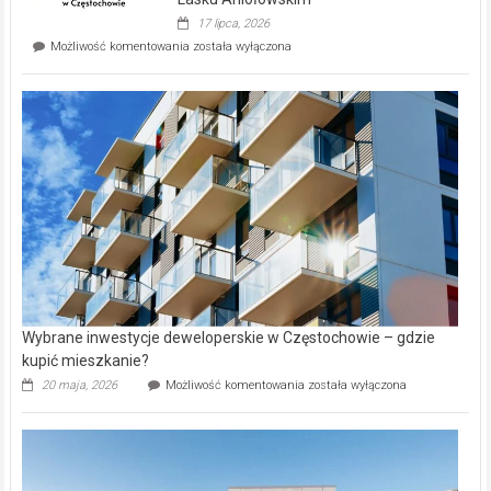
Evia.
17 lipca, 2026
Perełka
Mieszkańcy
Możliwość komentowania
została wyłączona
na
wybiorą
rynku
nazwy
nieruchomości
alejek
w
Lasku
Aniołowskim
Wybrane inwestycje deweloperskie w Częstochowie – gdzie
kupić mieszkanie?
Wybrane
20 maja, 2026
Możliwość komentowania
została wyłączona
inwestycje
deweloperskie
w Częstochowie
–
gdzie
kupić