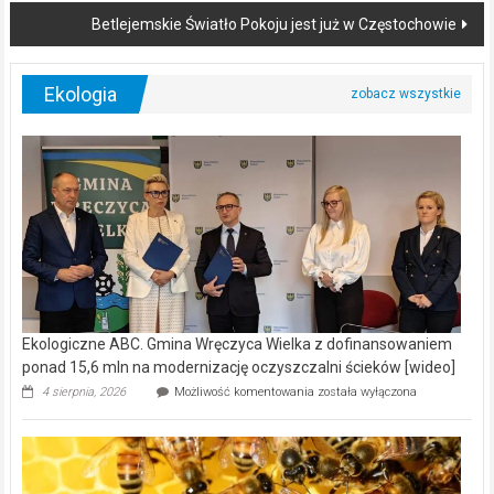
Betlejemskie Światło Pokoju jest już w Częstochowie
Ekologia
Ekologiczne ABC. Gmina Wręczyca Wielka z dofinansowaniem
ponad 15,6 mln na modernizację oczyszczalni ścieków [wideo]
Ekologiczne
4 sierpnia, 2026
Możliwość komentowania
została wyłączona
ABC.
Gmina
Wręczyca
Wielka
z