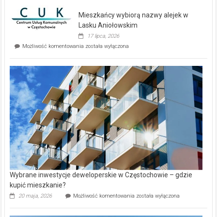
nowe
domy
Mieszkańcy wybiorą nazwy alejek w
na
wyspie
Lasku Aniołowskim
Evia.
17 lipca, 2026
Perełka
Mieszkańcy
Możliwość komentowania
została wyłączona
na
wybiorą
rynku
nazwy
nieruchomości
alejek
w
Lasku
Aniołowskim
Wybrane inwestycje deweloperskie w Częstochowie – gdzie
kupić mieszkanie?
Wybrane
20 maja, 2026
Możliwość komentowania
została wyłączona
inwestycje
deweloperskie