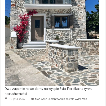
Dwa zupełnie nowe domy na wyspie Evia. Perełka na rynku
nieruchomości
Dwa
18 lipca, 2026
Możliwość komentowania
została wyłączona
zupełnie