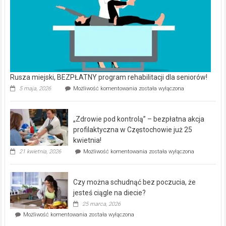
Rusza miejski, BEZPŁATNY program rehabilitacji dla seniorów!
Rusza
5 maja, 2026
Możliwość komentowania
została wyłączona
miejski,
BEZPŁATNY
program
„Zdrowie pod kontrolą” – bezpłatna akcja
rehabilitacji
dla
profilaktyczna w Częstochowie już 25
seniorów!
kwietnia!
„Zdrowie
21 kwietnia, 2026
Możliwość komentowania
została wyłączona
pod
kontrolą”
–
Czy można schudnąć bez poczucia, że
bezpłatna
akcja
jesteś ciągle na diecie?
profilaktyczna
25 marca, 2026
w
Czy
Możliwość komentowania
została wyłączona
Częstochowie
można
już