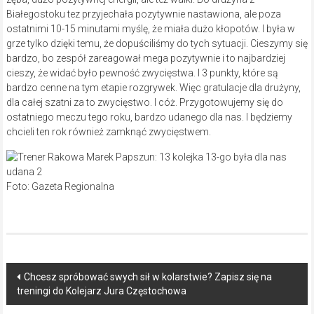
Białegostoku tez przyjechała pozytywnie nastawiona, ale poza
ostatnimi 10-15 minutami myślę, że miała dużo kłopotów. I była w
grze tylko dzięki temu, że dopuściliśmy do tych sytuacji. Cieszymy się
bardzo, bo zespół zareagował mega pozytywnie i to najbardziej
cieszy, że widać było pewność zwycięstwa. I 3 punkty, które są
bardzo cenne na tym etapie rozgrywek. Więc gratulacje dla drużyny,
dla całej szatni za to zwycięstwo. I cóż. Przygotowujemy się do
ostatniego meczu tego roku, bardzo udanego dla nas. I będziemy
chcieli ten rok również zamknąć zwycięstwem.
Foto: Gazeta Regionalna
Post
Chcesz spróbować swych sił w kolarstwie? Zapisz się na
treningi do Kolejarz Jura Częstochowa
navigation