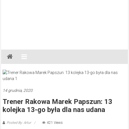
Gazeta
Regionalna
Częstochowa,
Kłobuck,
Lubliniec,
14 grudnia, 2020
Myszków
Trener Rakowa Marek Papszun: 13
kolejka 13-go była dla nas udana
Posted By: Artur
421 Views