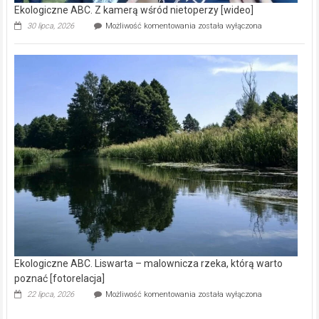
Ekologiczne ABC. Z kamerą wśród nietoperzy [wideo]
Ekologiczne
30 lipca, 2026
Możliwość komentowania
została wyłączona
ABC.
Z
kamerą
wśród
nietoperzy
[wideo]
Ekologiczne ABC. Liswarta – malownicza rzeka, którą warto
poznać [fotorelacja]
Ekologiczne
22 lipca, 2026
Możliwość komentowania
została wyłączona
ABC.
Liswarta