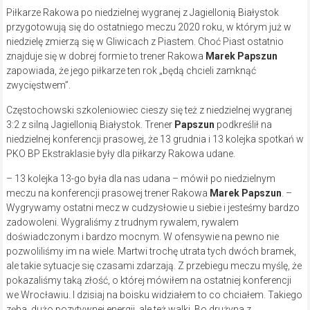
Piłkarze Rakowa po niedzielnej wygranej z Jagiellonią Białystok
przygotowują się do ostatniego meczu 2020 roku, w którym już w
niedzielę zmierzą się w Gliwicach z Piastem. Choć Piast ostatnio
znajduje się w dobrej formie to trener Rakowa
Marek Papszun
zapowiada, że jego piłkarze ten rok „będą chcieli zamknąć
zwycięstwem”.
Częstochowski szkoleniowiec cieszy się też z niedzielnej wygranej
3:2 z silną Jagiellonią Białystok. Trener
Papszun
podkreślił na
niedzielnej konferencji prasowej, że 13 grudnia i 13 kolejka spotkań w
PKO BP Ekstraklasie były dla piłkarzy Rakowa udane.
– 13 kolejka 13-go była dla nas udana – mówił po niedzielnym
meczu na konferencji prasowej trener Rakowa
Marek Papszun
. –
Wygrywamy ostatni mecz w cudzysłowie u siebie i jesteśmy bardzo
zadowoleni. Wygraliśmy z trudnym rywalem, rywalem
doświadczonym i bardzo mocnym. W ofensywie na pewno nie
pozwoliliśmy im na wiele. Martwi trochę utrata tych dwóch bramek,
ale takie sytuacje się czasami zdarzają. Z przebiegu meczu myślę, że
pokazaliśmy taką złość, o której mówiłem na ostatniej konferencji
we Wrocławiu. I dzisiaj na boisku widziałem to co chciałem. Takiego
zęba, dużo pozytywnej energii, ale też walki. Bo drużyna z