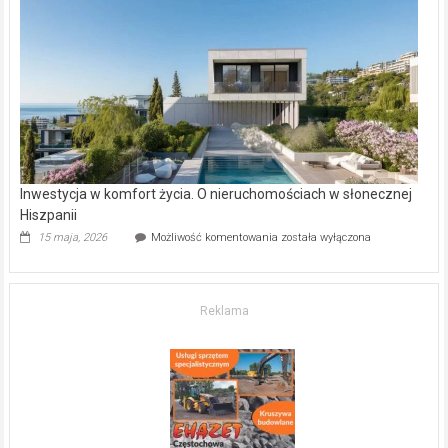
w Częstochowie
–
gdzie
kupić
mieszkanie?
Inwestycja w komfort życia. O nieruchomościach w słonecznej
Hiszpanii
Inwestycja
15 maja, 2026
Możliwość komentowania
została wyłączona
w komfort
życia.
O nieruchomościach
w słonecznej
Reklama
Hiszpanii