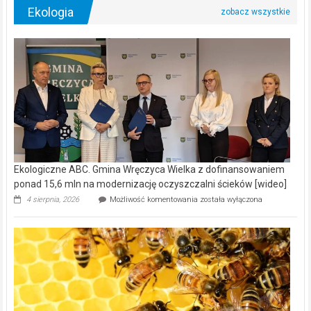
Ekologia
Ekologiczne ABC. Gmina Wręczyca Wielka z dofinansowaniem
ponad 15,6 mln na modernizację oczyszczalni ścieków [wideo]
Ekologiczne
4 sierpnia, 2026
Możliwość komentowania
została wyłączona
ABC.
Gmina
Wręczyca
Wielka
z
dofinansowaniem
ponad
15,6
mln
na