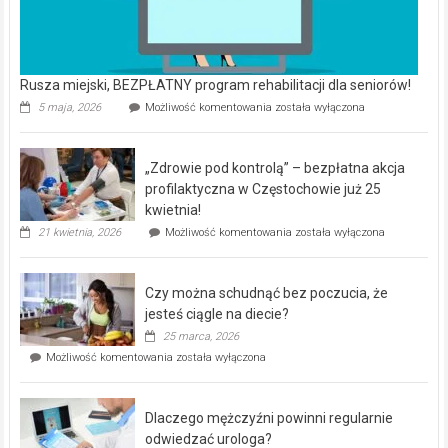
Rusza miejski, BEZPŁATNY program rehabilitacji dla seniorów!
Rusza
5 maja, 2026
Możliwość komentowania
została wyłączona
miejski,
BEZPŁATNY
program
„Zdrowie pod kontrolą” – bezpłatna akcja
rehabilitacji
dla
profilaktyczna w Częstochowie już 25
seniorów!
kwietnia!
„Zdrowie
21 kwietnia, 2026
Możliwość komentowania
została wyłączona
pod
kontrolą”
–
Czy można schudnąć bez poczucia, że
bezpłatna
akcja
jesteś ciągle na diecie?
profilaktyczna
25 marca, 2026
w
Czy
Możliwość komentowania
została wyłączona
Częstochowie
można
już
schudnąć
25
bez
kwietnia!
Dlaczego mężczyźni powinni regularnie
poczucia,
że
odwiedzać urologa?