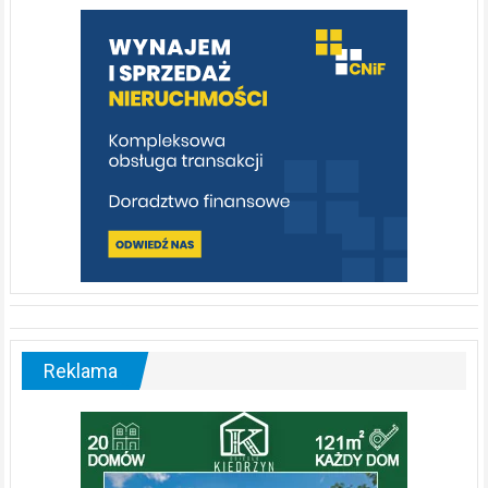
warto
poznać
[fotorelacja]
Reklama