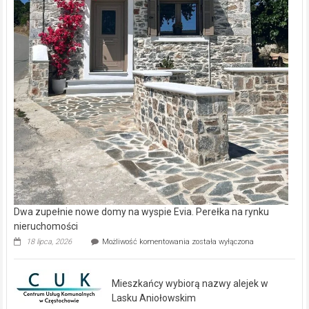
Dwa zupełnie nowe domy na wyspie Evia. Perełka na rynku
nieruchomości
Dwa
18 lipca, 2026
Możliwość komentowania
została wyłączona
zupełnie
nowe
domy
Mieszkańcy wybiorą nazwy alejek w
na
wyspie
Lasku Aniołowskim
Evia.