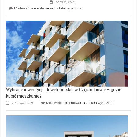
17 lipca, 2026
Perełka
Mieszkańcy
Możliwość komentowania
została wyłączona
na
wybiorą
rynku
nazwy
nieruchomości
alejek
w
Lasku
Aniołowskim
Wybrane inwestycje deweloperskie w Częstochowie – gdzie
kupić mieszkanie?
Wybrane
20 maja, 2026
Możliwość komentowania
została wyłączona
inwestycje
deweloperskie
w Częstochowie
–
gdzie
kupić
mieszkanie?