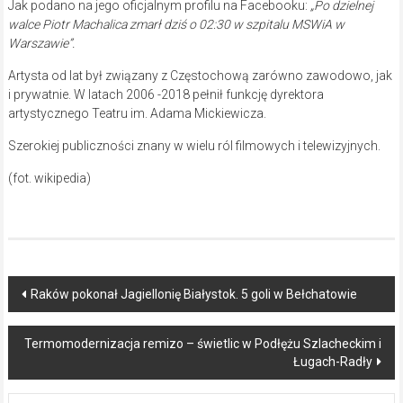
Jak podano na jego oficjalnym profilu na Facebooku:
„Po dzielnej
walce Piotr Machalica zmarł dziś o 02:30 w szpitalu MSWiA w
Warszawie”.
Artysta od lat był związany z Częstochową zarówno zawodowo, jak
i prywatnie. W latach 2006 -2018 pełnił funkcję dyrektora
artystycznego Teatru im. Adama Mickiewicza.
Szerokiej publiczności znany w wielu ról filmowych i telewizyjnych.
(fot. wikipedia)
Post
Raków pokonał Jagiellonię Białystok. 5 goli w Bełchatowie
navigation
Termomodernizacja remizo – świetlic w Podłężu Szlacheckim i
Ługach-Radły