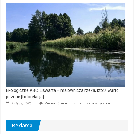
kamerą
wśród
nietoperzy
[wideo]
Ekologiczne ABC. Liswarta – malownicza rzeka, którą warto
poznać [fotorelacja]
Ekologiczne
22 lipca, 2026
Możliwość komentowania
została wyłączona
ABC.
Liswarta
–
malownicza
Reklama
rzeka,
którą