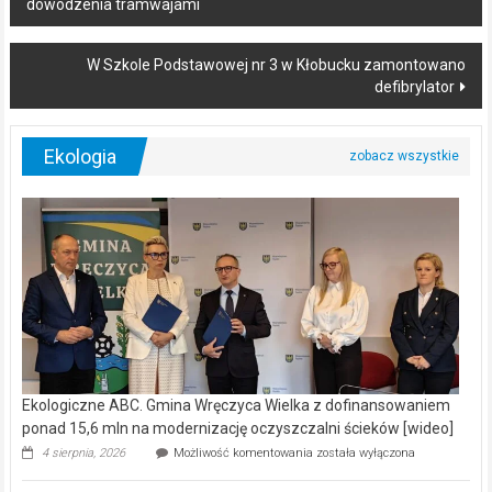
dowodzenia tramwajami
navigation
W Szkole Podstawowej nr 3 w Kłobucku zamontowano
defibrylator
Ekologia
Ekologiczne ABC. Gmina Wręczyca Wielka z dofinansowaniem
ponad 15,6 mln na modernizację oczyszczalni ścieków [wideo]
Ekologiczne
4 sierpnia, 2026
Możliwość komentowania
została wyłączona
ABC.
Gmina