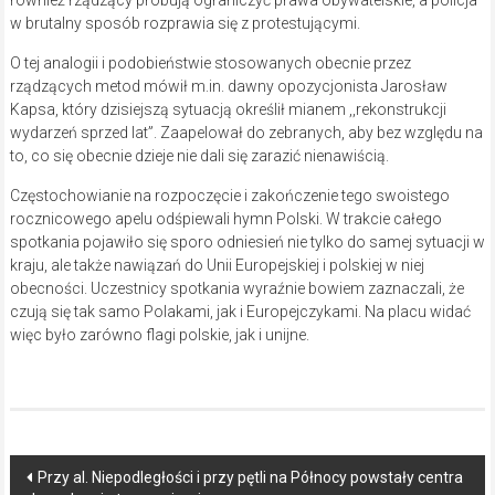
w brutalny sposób rozprawia się z protestującymi.
O tej analogii i podobieństwie stosowanych obecnie przez
rządzących metod mówił m.in. dawny opozycjonista Jarosław
Kapsa, który dzisiejszą sytuacją określił mianem ,,rekonstrukcji
wydarzeń sprzed lat”. Zaapelował do zebranych, aby bez względu na
to, co się obecnie dzieje nie dali się zarazić nienawiścią.
Częstochowianie na rozpoczęcie i zakończenie tego swoistego
rocznicowego apelu odśpiewali hymn Polski. W trakcie całego
spotkania pojawiło się sporo odniesień nie tylko do samej sytuacji w
kraju, ale także nawiązań do Unii Europejskiej i polskiej w niej
obecności. Uczestnicy spotkania wyraźnie bowiem zaznaczali, że
czują się tak samo Polakami, jak i Europejczykami. Na placu widać
więc było zarówno flagi polskie, jak i unijne.
Post
Przy al. Niepodległości i przy pętli na Północy powstały centra