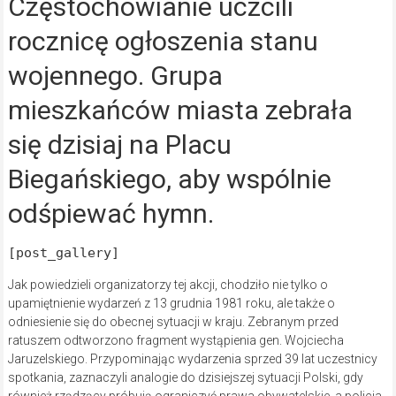
Częstochowianie uczcili
rocznicę ogłoszenia stanu
wojennego. Grupa
mieszkańców miasta zebrała
się dzisiaj na Placu
Biegańskiego, aby wspólnie
odśpiewać hymn.
[post_gallery]
Jak powiedzieli organizatorzy tej akcji, chodziło nie tylko o
upamiętnienie wydarzeń z 13 grudnia 1981 roku, ale także o
odniesienie się do obecnej sytuacji w kraju. Zebranym przed
ratuszem odtworzono fragment wystąpienia gen. Wojciecha
Jaruzelskiego. Przypominając wydarzenia sprzed 39 lat uczestnicy
spotkania, zaznaczyli analogie do dzisiejszej sytuacji Polski, gdy
również rządzący próbują ograniczyć prawa obywatelskie, a policja