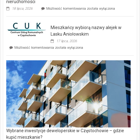
nieruchomości
Dwa
18 lipca, 2026
Możliwość komentowania
została wyłączona
zupełnie
nowe
domy
Mieszkańcy wybiorą nazwy alejek w
na
wyspie
Lasku Aniołowskim
Evia.
17 lipca, 2026
Perełka
Mieszkańcy
Możliwość komentowania
została wyłączona
na
wybiorą
rynku
nazwy
nieruchomości
alejek
w
Lasku
Aniołowskim
Wybrane inwestycje deweloperskie w Częstochowie – gdzie
kupić mieszkanie?