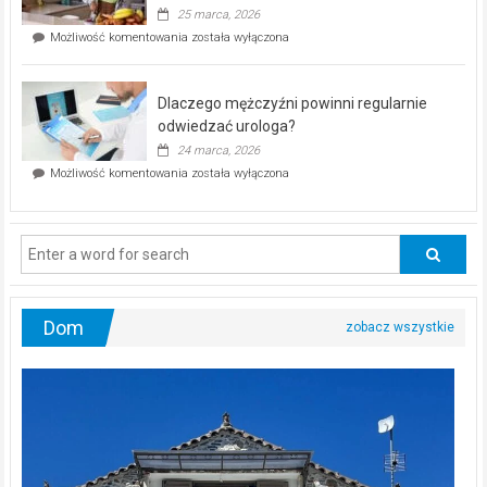
profilaktyczna
25 marca, 2026
w
Czy
Możliwość komentowania
została wyłączona
Częstochowie
można
już
schudnąć
25
bez
kwietnia!
Dlaczego mężczyźni powinni regularnie
poczucia,
że
odwiedzać urologa?
jesteś
24 marca, 2026
ciągle
Dlaczego
Możliwość komentowania
została wyłączona
na
mężczyźni
diecie?
powinni
regularnie
odwiedzać
urologa?
Dom