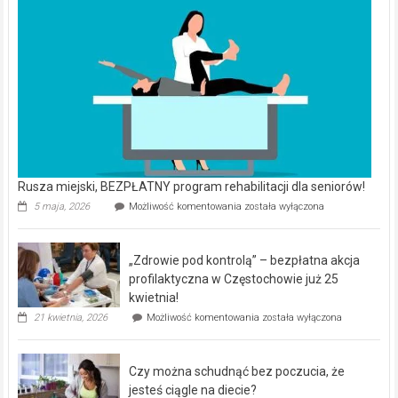
Rusza miejski, BEZPŁATNY program rehabilitacji dla seniorów!
Rusza
5 maja, 2026
Możliwość komentowania
została wyłączona
miejski,
BEZPŁATNY
program
„Zdrowie pod kontrolą” – bezpłatna akcja
rehabilitacji
dla
profilaktyczna w Częstochowie już 25
seniorów!
kwietnia!
„Zdrowie
21 kwietnia, 2026
Możliwość komentowania
została wyłączona
pod
kontrolą”
–
Czy można schudnąć bez poczucia, że
bezpłatna
akcja
jesteś ciągle na diecie?