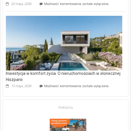
Wybrane
20 maja, 2026
Możliwość komentowania
została wyłączona
inwestycje
deweloperskie
w Częstochowie
–
gdzie
kupić
mieszkanie?
Inwestycja w komfort życia. O nieruchomościach w słonecznej
Hiszpanii
Inwestycja
15 maja, 2026
Możliwość komentowania
została wyłączona
w komfort
życia.
O nieruchomościach
w słonecznej
Reklama
Hiszpanii