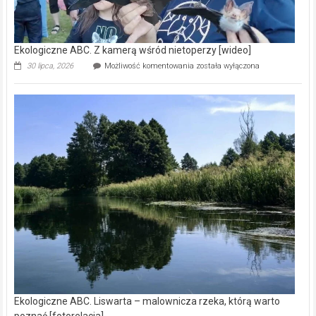
Ekologiczne ABC. Z kamerą wśród nietoperzy [wideo]
Ekologiczne
30 lipca, 2026
Możliwość komentowania
została wyłączona
ABC.
Z
kamerą
wśród
nietoperzy
[wideo]
Ekologiczne ABC. Liswarta – malownicza rzeka, którą warto
poznać [fotorelacja]