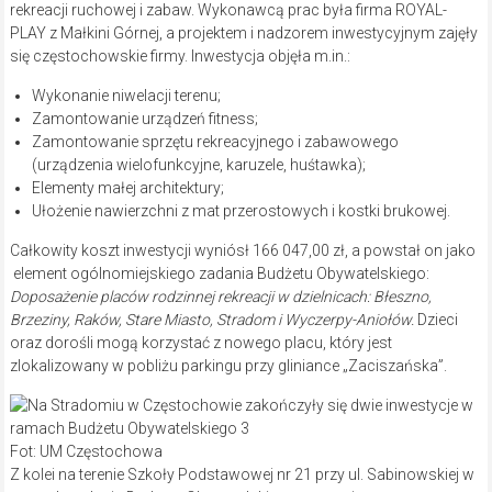
rekreacji ruchowej i zabaw. Wykonawcą prac była firma ROYAL-
PLAY z Małkini Górnej, a projektem i nadzorem inwestycyjnym zajęły
się częstochowskie firmy. Inwestycja objęła m.in.:
Wykonanie niwelacji terenu;
Zamontowanie urządzeń fitness;
Zamontowanie sprzętu rekreacyjnego i zabawowego
(urządzenia wielofunkcyjne, karuzele, huśtawka);
Elementy małej architektury;
Ułożenie nawierzchni z mat przerostowych i kostki brukowej.
Całkowity koszt inwestycji wyniósł 166 047,00 zł, a powstał on jako
element ogólnomiejskiego zadania Budżetu Obywatelskiego:
Doposażenie placów rodzinnej rekreacji w dzielnicach: Błeszno,
Brzeziny, Raków, Stare Miasto, Stradom i Wyczerpy-Aniołów.
Dzieci
oraz dorośli mogą korzystać z nowego placu, który jest
zlokalizowany w pobliżu parkingu przy gliniance „Zaciszańska”.
Fot: UM Częstochowa
Z kolei na terenie Szkoły Podstawowej nr 21 przy ul. Sabinowskiej w