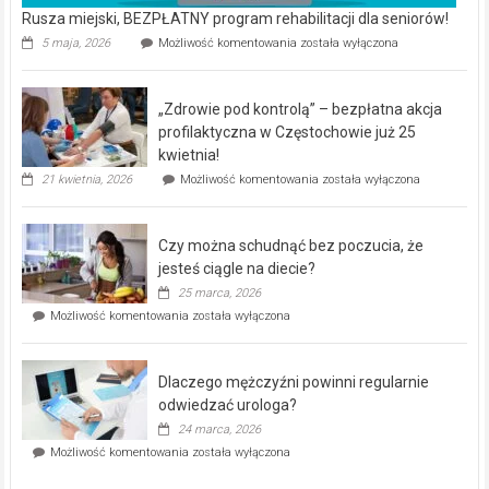
Rusza miejski, BEZPŁATNY program rehabilitacji dla seniorów!
Rusza
5 maja, 2026
Możliwość komentowania
została wyłączona
miejski,
BEZPŁATNY
program
„Zdrowie pod kontrolą” – bezpłatna akcja
rehabilitacji
dla
profilaktyczna w Częstochowie już 25
seniorów!
kwietnia!
„Zdrowie
21 kwietnia, 2026
Możliwość komentowania
została wyłączona
pod
kontrolą”
–
Czy można schudnąć bez poczucia, że
bezpłatna
akcja
jesteś ciągle na diecie?
profilaktyczna
25 marca, 2026
w
Czy
Możliwość komentowania
została wyłączona
Częstochowie
można
już
schudnąć
25
bez
kwietnia!
Dlaczego mężczyźni powinni regularnie
poczucia,
że
odwiedzać urologa?
jesteś
24 marca, 2026
ciągle
Dlaczego
Możliwość komentowania
została wyłączona
na
mężczyźni
diecie?
powinni