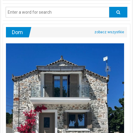
regularnie
odwiedzać
urologa?
Dom