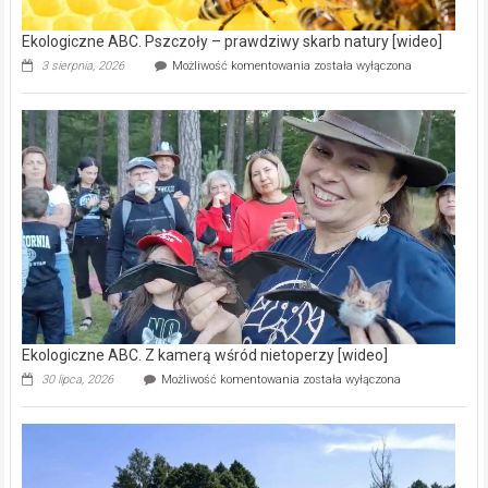
Ekologiczne ABC. Pszczoły – prawdziwy skarb natury [wideo]
Ekologiczne
3 sierpnia, 2026
Możliwość komentowania
została wyłączona
ABC.
Pszczoły
–
prawdziwy
skarb
natury
[wideo]
Ekologiczne ABC. Z kamerą wśród nietoperzy [wideo]
Ekologiczne
30 lipca, 2026
Możliwość komentowania
została wyłączona
ABC.
Z
kamerą
wśród
nietoperzy
[wideo]