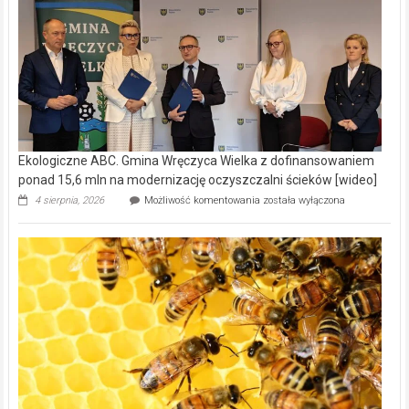
Ekologiczne ABC. Gmina Wręczyca Wielka z dofinansowaniem
ponad 15,6 mln na modernizację oczyszczalni ścieków [wideo]
Ekologiczne
4 sierpnia, 2026
Możliwość komentowania
została wyłączona
ABC.
Gmina
Wręczyca
Wielka
z
dofinansowaniem
ponad
15,6
mln
na
modernizację
oczyszczalni
ścieków
[wideo]