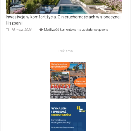
Inwestycja w komfort życia. O nieruchomościach w słonecznej
Hiszpanii
Inwestycja
15 maja, 2026
Możliwość komentowania
została wyłączona
w komfort
życia.
O nieruchomościach
w słonecznej
Reklama
Hiszpanii