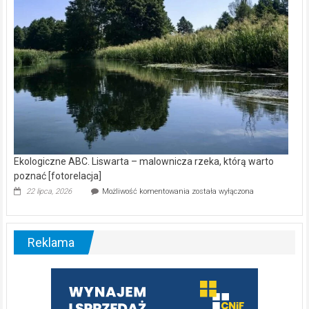
Ekologiczne ABC. Liswarta – malownicza rzeka, którą warto
poznać [fotorelacja]
Ekologiczne
22 lipca, 2026
Możliwość komentowania
została wyłączona
ABC.
Liswarta
–
malownicza
Reklama
rzeka,
którą
warto
poznać
[fotorelacja]