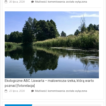
Ekologiczne
30 lipca, 2026
Możliwość komentowania
została wyłączona
ABC.
Z
kamerą
wśród
nietoperzy
[wideo]
Ekologiczne ABC. Liswarta – malownicza rzeka, którą warto
poznać [fotorelacja]
Ekologiczne
22 lipca, 2026
Możliwość komentowania
została wyłączona
ABC.
Liswarta
–
malownicza