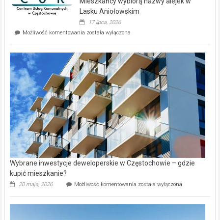
Mieszkańcy wybiorą nazwy alejek w
na
wyspie
Lasku Aniołowskim
Evia.
17 lipca, 2026
Perełka
Mieszkańcy
Możliwość komentowania
została wyłączona
na
wybiorą
rynku
nazwy
nieruchomości
alejek
w
Lasku
Aniołowskim
Wybrane inwestycje deweloperskie w Częstochowie – gdzie
kupić mieszkanie?
Wybrane
20 maja, 2026
Możliwość komentowania
została wyłączona
inwestycje
deweloperskie
w Częstochowie
–