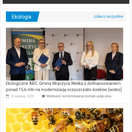
Ekologia
Ekologiczne ABC. Gmina Wręczyca Wielka z dofinansowaniem
ponad 15,6 mln na modernizację oczyszczalni ścieków [wideo]
Ekologiczne
4 sierpnia, 2026
Możliwość komentowania
została wyłączona
ABC.
Gmina
Wręczyca
Wielka
z
dofinansowaniem
ponad