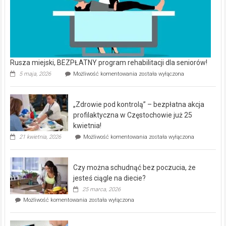
Rusza miejski, BEZPŁATNY program rehabilitacji dla seniorów!
Rusza
5 maja, 2026
Możliwość komentowania
została wyłączona
miejski,
BEZPŁATNY
program
„Zdrowie pod kontrolą” – bezpłatna akcja
rehabilitacji
dla
profilaktyczna w Częstochowie już 25
seniorów!
kwietnia!
„Zdrowie
21 kwietnia, 2026
Możliwość komentowania
została wyłączona
pod
kontrolą”
–
Czy można schudnąć bez poczucia, że
bezpłatna
akcja
jesteś ciągle na diecie?
profilaktyczna
25 marca, 2026
w
Czy
Możliwość komentowania
została wyłączona
Częstochowie
można
już
schudnąć
25
bez
kwietnia!