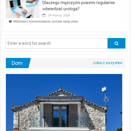
Dlaczego mężczyźni powinni regularnie
poczucia,
że
odwiedzać urologa?
jesteś
24 marca, 2026
ciągle
Dlaczego
Możliwość komentowania
została wyłączona
na
mężczyźni
diecie?
powinni
regularnie
odwiedzać
urologa?
Dom