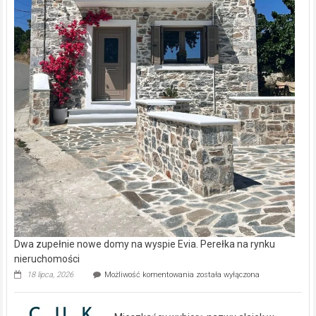
Dwa zupełnie nowe domy na wyspie Evia. Perełka na rynku
nieruchomości
Dwa
18 lipca, 2026
Możliwość komentowania
została wyłączona
zupełnie
nowe
domy