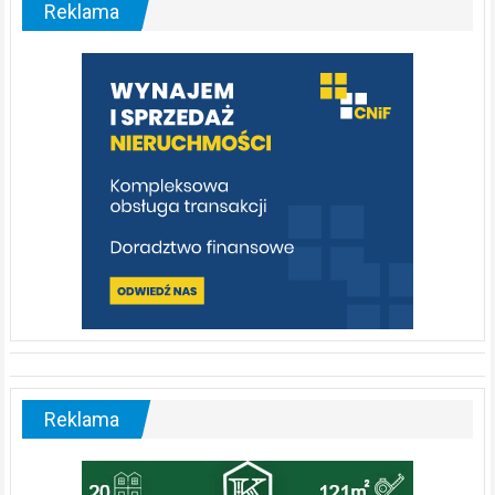
Reklama
rzeka,
którą
warto
poznać
[fotorelacja]
Reklama