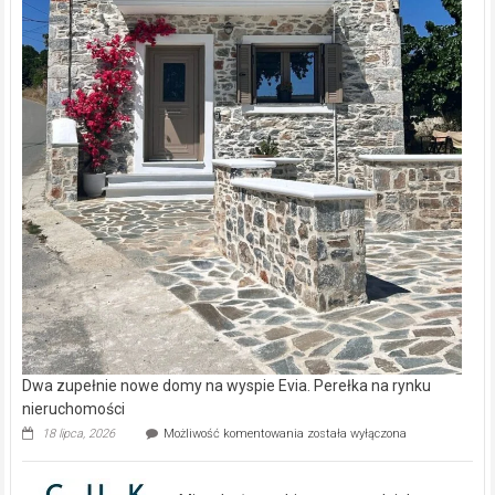
Dwa zupełnie nowe domy na wyspie Evia. Perełka na rynku
nieruchomości
Dwa
18 lipca, 2026
Możliwość komentowania
została wyłączona
zupełnie
nowe
domy