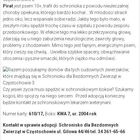
Pirat
jest psem 10+, trafił do schroniska z powodu nieuleczalnej
choroby opiekuna, którego bardzo kochał… W młodości stracił
jedno oko, lecz wspaniale sobie radzi. Jakby tego było mało, w
zeszłym roku spędził trochę czasu w szpitalu z powodu zespołu
przedsionkowego. W efekcie tego ma lekko przekrzywioną głowę,
zdarzają się u niego zaburzenia neurologiczne, zawroty głowy,
problemy z chodzeniem. Mimo tego jest fajnym, energicznym psem,
który cieszy się chwilą… Uwielbia szybkie spacery, obwąchiwanie
otoczenia i pyszne smaczki, których ciężko mu odmówić .
Czy jesień życia musi spędzić w schroniskowym boksie? Szukamy
kogoś, kto spojrzy na niego sercem . Przed adopcją konieczny
będzie kontakt ze schroniskowym lekarzem weterynarii.
Numer karty:
610/17,
Boks:
KWA 7, ur. 2004 rok
Kontakt w sprawie adopcji
:
Schronisko dla Bezdomnych
Zwierząt w Częstochowie ul. Gilowa 44/46 tel. 34 361-65-66