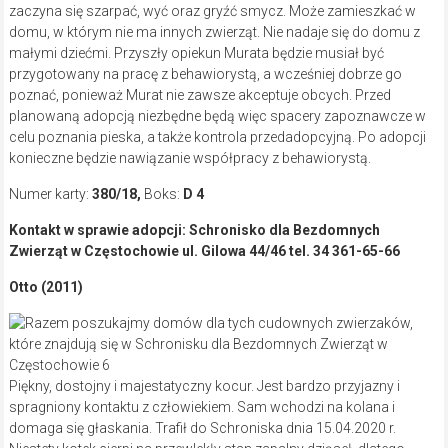
zaczyna się szarpać, wyć oraz gryźć smycz. Może zamieszkać w
domu, w którym nie ma innych zwierząt. Nie nadaje się do domu z
małymi dziećmi. Przyszły opiekun Murata będzie musiał być
przygotowany na pracę z behawiorystą, a wcześniej dobrze go
poznać, ponieważ Murat nie zawsze akceptuje obcych. Przed
planowaną adopcją niezbędne będą więc spacery zapoznawcze w
celu poznania pieska, a także kontrola przedadopcyjną. Po adopcji
konieczne będzie nawiązanie współpracy z behawiorystą.
Numer karty:
380/18,
Boks:
D 4
Kontakt w sprawie adopcji: Schronisko dla Bezdomnych
Zwierząt w Częstochowie ul. Gilowa 44/46 tel. 34 361-65-66
Otto (2011)
Piękny, dostojny i majestatyczny kocur. Jest bardzo przyjazny i
spragniony kontaktu z człowiekiem. Sam wchodzi na kolana i
domaga się głaskania. Trafił do Schroniska dnia 15.04.2020 r.