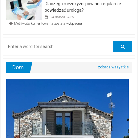
kwietnia!
Dlaczego mężczyźni powinni regularnie
poczucia,
że
odwiedzać urologa?
jesteś
24 marca, 2026
ciągle
Dlaczego
Możliwość komentowania
została wyłączona
na
mężczyźni
diecie?
powinni
regularnie
odwiedzać
urologa?
Dom