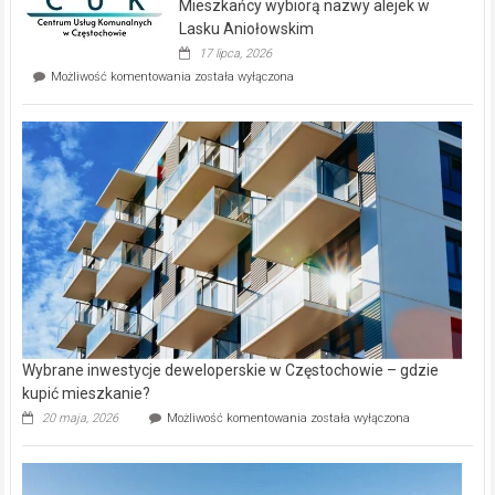
Mieszkańcy wybiorą nazwy alejek w
na
wyspie
Lasku Aniołowskim
Evia.
17 lipca, 2026
Perełka
Mieszkańcy
Możliwość komentowania
została wyłączona
na
wybiorą
rynku
nazwy
nieruchomości
alejek
w
Lasku
Aniołowskim
Wybrane inwestycje deweloperskie w Częstochowie – gdzie
kupić mieszkanie?
Wybrane
20 maja, 2026
Możliwość komentowania
została wyłączona
inwestycje
deweloperskie
w Częstochowie
–