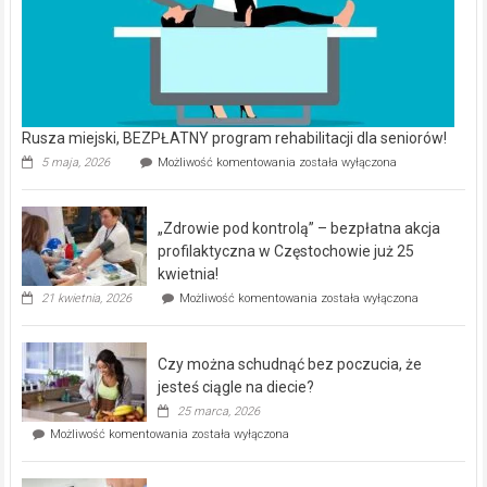
Rusza miejski, BEZPŁATNY program rehabilitacji dla seniorów!
Rusza
5 maja, 2026
Możliwość komentowania
została wyłączona
miejski,
BEZPŁATNY
program
„Zdrowie pod kontrolą” – bezpłatna akcja
rehabilitacji
dla
profilaktyczna w Częstochowie już 25
seniorów!
kwietnia!
„Zdrowie
21 kwietnia, 2026
Możliwość komentowania
została wyłączona
pod
kontrolą”
–
Czy można schudnąć bez poczucia, że
bezpłatna
akcja
jesteś ciągle na diecie?
profilaktyczna
25 marca, 2026
w
Czy
Możliwość komentowania
została wyłączona
Częstochowie
można
już
schudnąć
25
bez