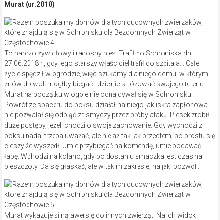
Murat (ur.2010)
To bardzo żywiołowy i radosny pies. Trafił do Schroniska dn.
27.06.2018 r., gdy jego starszy właściciel trafił do szpitala… Całe
życie spędził w ogrodzie, więc szukamy dla niego domu, w którym
znów do woli mógłby biegać i dzielnie stróżować swojego terenu.
Murat na początku w ogóle nie odnajdywał się w Schronisku.
Powrót ze spaceru do boksu działał na niego jak iskra zapłonowa i
nie pozwalał się odpiąć ze smyczy przez próby ataku. Piesek zrobił
duże postępy, jeżeli chodzi o swoje zachowanie. Gdy wychodzi z
boksu nadal trzeba uważać, ale nie aż tak jak przedtem, po prostu się
cieszy że wyszedł. Umie przybiegać na komendę, umie podawać
łapę. Wchodzi na kolano, gdy po dostaniu smaczka jest czas na
pieszczoty. Da się głaskać, ale w takim zakresie, na jaki pozwoli.
Murat wykazuje silną awersję do innych zwierząt. Na ich widok