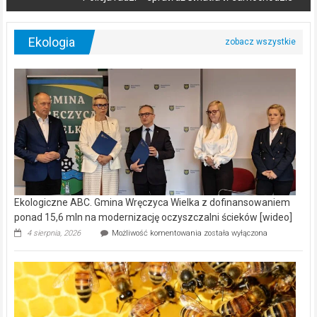
Ekologia
Ekologiczne ABC. Gmina Wręczyca Wielka z dofinansowaniem
ponad 15,6 mln na modernizację oczyszczalni ścieków [wideo]
Ekologiczne
4 sierpnia, 2026
Możliwość komentowania
została wyłączona
ABC.
Gmina
Wręczyca
Wielka
z
dofinansowaniem
ponad