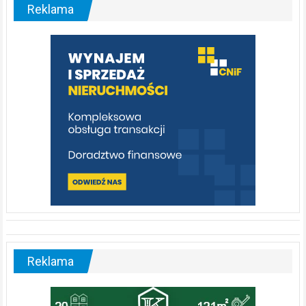
malownicza
Reklama
rzeka,
którą
warto
poznać
[fotorelacja]
Reklama