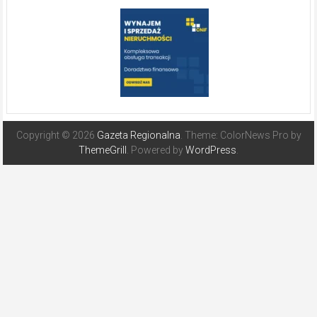
Copyright © 2026
Gazeta Regionalna
. Theme: ColorNews Pro by
ThemeGrill
. Powered by
WordPress
.