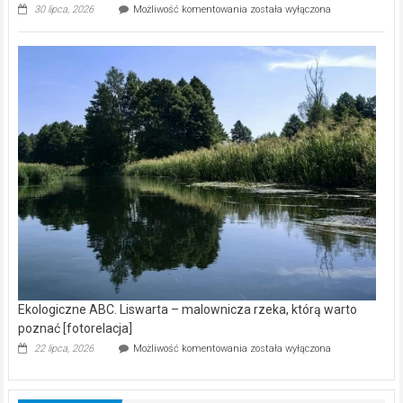
Ekologiczne
30 lipca, 2026
Możliwość komentowania
została wyłączona
ABC.
Z
kamerą
wśród
nietoperzy
[wideo]
Ekologiczne ABC. Liswarta – malownicza rzeka, którą warto
poznać [fotorelacja]
Ekologiczne
22 lipca, 2026
Możliwość komentowania
została wyłączona
ABC.
Liswarta
–