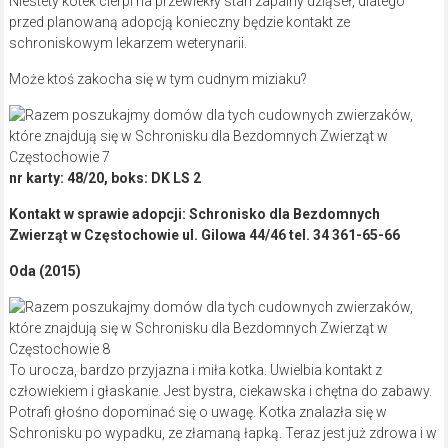
Niestety kotek cierpi na przewlekły stan zapalny dziąseł, dlatego
przed planowaną adopcją konieczny będzie kontakt ze
schroniskowym lekarzem weterynarii.
Może ktoś zakocha się w tym cudnym miziaku?
nr karty: 48/20, boks: DK LS 2
Kontakt w sprawie adopcji: Schronisko dla Bezdomnych
Zwierząt w Częstochowie ul. Gilowa 44/46 tel. 34 361-65-66
Oda (2015)
To urocza, bardzo przyjazna i miła kotka. Uwielbia kontakt z
człowiekiem i głaskanie. Jest bystra, ciekawska i chętna do zabawy.
Potrafi głośno dopominać się o uwagę. Kotka znalazła się w
Schronisku po wypadku, ze złamaną łapką. Teraz jest już zdrowa i w