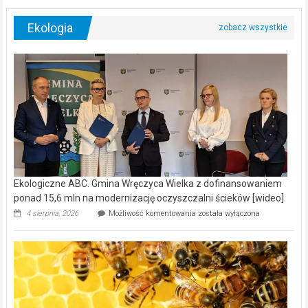
Ekologia
Ekologiczne ABC. Gmina Wręczyca Wielka z dofinansowaniem
ponad 15,6 mln na modernizację oczyszczalni ścieków [wideo]
Ekologiczne
4 sierpnia, 2026
Możliwość komentowania
została wyłączona
ABC.
Gmina
Wręczyca
Wielka
z
dofinansowaniem
ponad
15,6