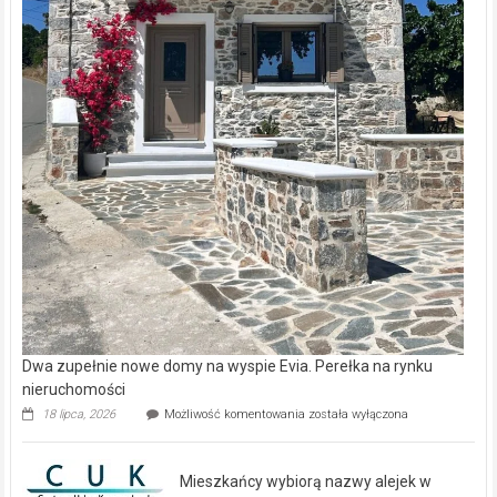
Dwa zupełnie nowe domy na wyspie Evia. Perełka na rynku
nieruchomości
Dwa
18 lipca, 2026
Możliwość komentowania
została wyłączona
zupełnie
nowe
domy
Mieszkańcy wybiorą nazwy alejek w
na