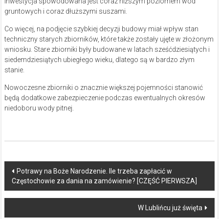
Inwestycja spowodowana jest coraz niższym poziomem wód
gruntowych i coraz dłuższymi suszami.
Co więcej, na podjęcie szybkiej decyzji budowy miał wpływ stan
techniczny starych zbiorników, które także zostały ujęte w złożonym
wniosku. Stare zbiorniki były budowane w latach sześćdziesiątych i
siedemdziesiątych ubiegłego wieku, dlatego są w bardzo złym
stanie.
Nowoczesne zbiorniki o znacznie większej pojemności stanowić
będą dodatkowe zabezpieczenie podczas ewentualnych okresów
niedoboru wody pitnej.
Post
Potrawy na Boże Narodzenie. Ile trzeba zapłacić w
Częstochowie za dania na zamówienie? [CZĘŚĆ PIERWSZA]
navigation
W Lublińcu już święta