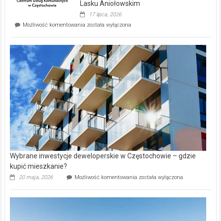
wyspie
Lasku Aniołowskim
Evia.
17 lipca, 2026
Perełka
Mieszkańcy
Możliwość komentowania
została wyłączona
na
wybiorą
rynku
nazwy
nieruchomości
alejek
w
Lasku
Aniołowskim
Wybrane inwestycje deweloperskie w Częstochowie – gdzie
kupić mieszkanie?
Wybrane
20 maja, 2026
Możliwość komentowania
została wyłączona
inwestycje
deweloperskie
w Częstochowie
–
gdzie