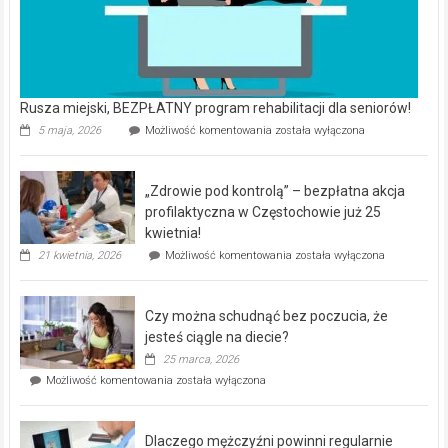
Rusza miejski, BEZPŁATNY program rehabilitacji dla seniorów!
Rusza
5 maja, 2026
Możliwość komentowania
została wyłączona
miejski,
BEZPŁATNY
program
„Zdrowie pod kontrolą” – bezpłatna akcja
rehabilitacji
dla
profilaktyczna w Częstochowie już 25
seniorów!
kwietnia!
„Zdrowie
21 kwietnia, 2026
Możliwość komentowania
została wyłączona
pod
kontrolą”
–
Czy można schudnąć bez poczucia, że
bezpłatna
akcja
jesteś ciągle na diecie?
profilaktyczna
25 marca, 2026
w
Czy
Możliwość komentowania
została wyłączona
Częstochowie
można
już
schudnąć
25
bez
kwietnia!
Dlaczego mężczyźni powinni regularnie
poczucia,