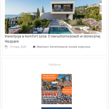
kupić
mieszkanie?
Inwestycja w komfort życia. O nieruchomościach w słonecznej
Hiszpanii
Inwestycja
15 maja, 2026
Możliwość komentowania
została wyłączona
w komfort
życia.
O nieruchomościach
w słonecznej
Reklama
Hiszpanii