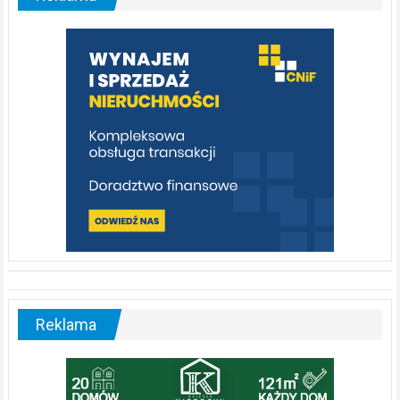
którą
warto
poznać
[fotorelacja]
Reklama