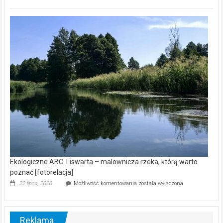
ABC.
Z
kamerą
wśród
nietoperzy
[wideo]
Ekologiczne ABC. Liswarta – malownicza rzeka, którą warto
poznać [fotorelacja]
Ekologiczne
22 lipca, 2026
Możliwość komentowania
została wyłączona
ABC.
Liswarta
–
malownicza
Reklama
rzeka,