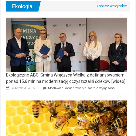
Ekologia
Ekologiczne ABC. Gmina Wręczyca Wielka z dofinansowaniem
ponad 15,6 mln na modernizację oczyszczalni ścieków [wideo]
Ekologiczne
4 sierpnia, 2026
Możliwość komentowania
została wyłączona
ABC.
Gmina
Wręczyca
Wielka
z
dofinansowaniem
ponad
15,6
mln