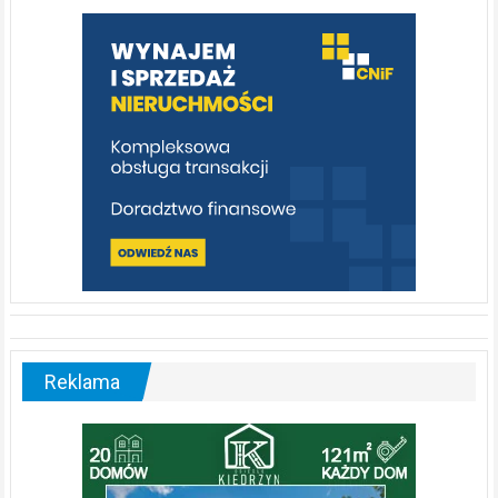
warto
poznać
[fotorelacja]
Reklama