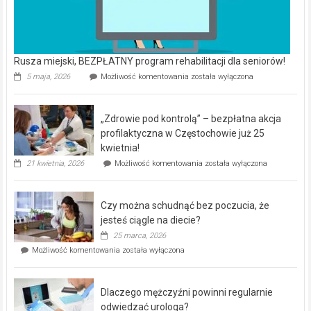
Rusza miejski, BEZPŁATNY program rehabilitacji dla seniorów!
Rusza
5 maja, 2026
Możliwość komentowania
została wyłączona
miejski,
BEZPŁATNY
program
„Zdrowie pod kontrolą” – bezpłatna akcja
rehabilitacji
dla
profilaktyczna w Częstochowie już 25
seniorów!
kwietnia!
„Zdrowie
21 kwietnia, 2026
Możliwość komentowania
została wyłączona
pod
kontrolą”
–
Czy można schudnąć bez poczucia, że
bezpłatna
akcja
jesteś ciągle na diecie?
profilaktyczna
25 marca, 2026
w
Czy
Możliwość komentowania
została wyłączona
Częstochowie
można
już
schudnąć
25
bez
kwietnia!
Dlaczego mężczyźni powinni regularnie
poczucia,
że
odwiedzać urologa?