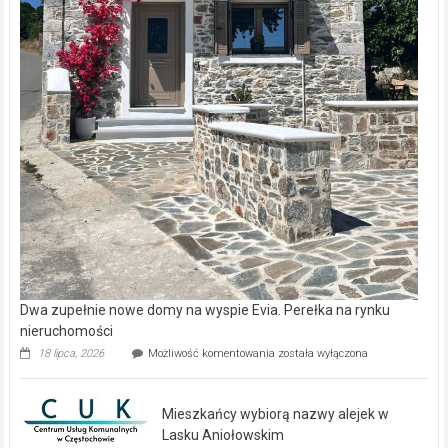
Dwa zupełnie nowe domy na wyspie Evia. Perełka na rynku
nieruchomości
Dwa
18 lipca, 2026
Możliwość komentowania
została wyłączona
zupełnie
nowe
domy
Mieszkańcy wybiorą nazwy alejek w
na
wyspie
Lasku Aniołowskim