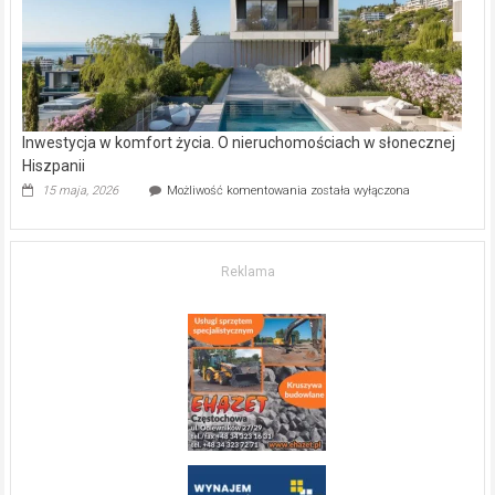
mieszkanie?
Inwestycja w komfort życia. O nieruchomościach w słonecznej
Hiszpanii
Inwestycja
15 maja, 2026
Możliwość komentowania
została wyłączona
w komfort
życia.
O nieruchomościach
w słonecznej
Reklama
Hiszpanii