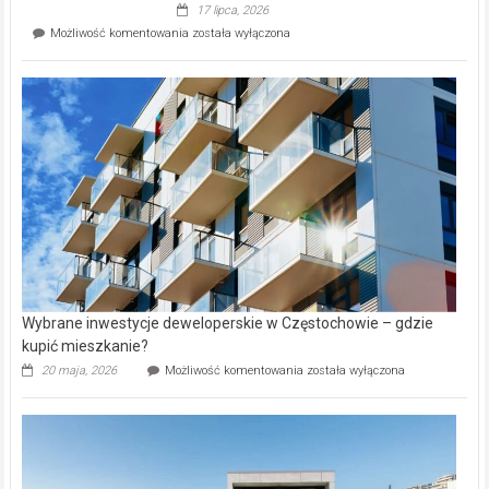
Evia.
17 lipca, 2026
Perełka
Mieszkańcy
Możliwość komentowania
została wyłączona
na
wybiorą
rynku
nazwy
nieruchomości
alejek
w
Lasku
Aniołowskim
Wybrane inwestycje deweloperskie w Częstochowie – gdzie
kupić mieszkanie?
Wybrane
20 maja, 2026
Możliwość komentowania
została wyłączona
inwestycje
deweloperskie
w Częstochowie
–
gdzie
kupić