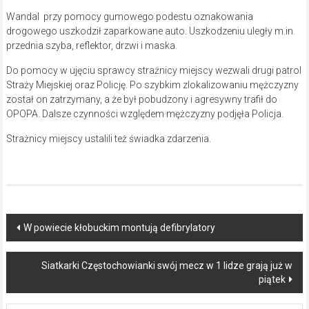
Wandal przy pomocy gumowego podestu oznakowania
drogowego uszkodził zaparkowane auto. Uszkodzeniu uległy m.in.
przednia szyba, reflektor, drzwi i maska.
Do pomocy w ujęciu sprawcy strażnicy miejscy wezwali drugi patrol
Straży Miejskiej oraz Policję. Po szybkim zlokalizowaniu mężczyzny
został on zatrzymany, a że był pobudzony i agresywny trafił do
OPOPA. Dalsze czynności względem mężczyzny podjęła Policja.
Strażnicy miejscy ustalili też świadka zdarzenia.
Post
W powiecie kłobuckim montują defibrylatory
navigation
Siatkarki Częstochowianki swój mecz w 1 lidze grają już w
piątek