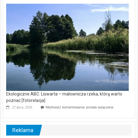
Z
kamerą
wśród
nietoperzy
[wideo]
Ekologiczne ABC. Liswarta – malownicza rzeka, którą warto
poznać [fotorelacja]
Ekologiczne
22 lipca, 2026
Możliwość komentowania
została wyłączona
ABC.
Liswarta
–
malownicza
Reklama
rzeka,
którą