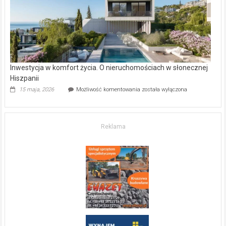
mieszkanie?
Inwestycja w komfort życia. O nieruchomościach w słonecznej
Hiszpanii
Inwestycja
15 maja, 2026
Możliwość komentowania
została wyłączona
w komfort
życia.
O nieruchomościach
w słonecznej
Reklama
Hiszpanii