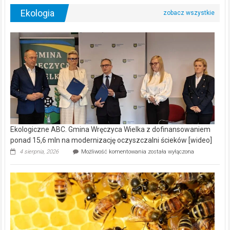
Ekologia
Ekologiczne ABC. Gmina Wręczyca Wielka z dofinansowaniem
ponad 15,6 mln na modernizację oczyszczalni ścieków [wideo]
Ekologiczne
4 sierpnia, 2026
Możliwość komentowania
została wyłączona
ABC.
Gmina
Wręczyca
Wielka
z
dofinansowaniem
ponad
15,6
mln