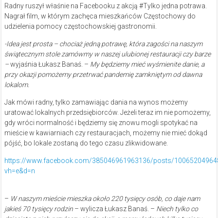
Radny ruszył właśnie na Facebooku z akcją #Tylko jedna potrawa.
Nagrał film, w którym zachęca mieszkańców Częstochowy do
udzielenia pomocy częstochowskiej gastronomii.
-Idea jest prosta – chociaż jedną potrawę, która zagości na naszym
świątecznym stole zamówmy w naszej ulubionej restauracji czy barze
–
wyjaśnia Łukasz Banaś. –
My będziemy mieć wyśmienite danie, a
przy okazji pomożemy przetrwać pandemię zamkniętym od dawna
lokalom.
Jak mówi radny, tylko zamawiając dania na wynos możemy
uratować lokalnych przedsiębiorców. Jeżeli teraz im nie pomożemy,
gdy wróci normalność i będziemy się znowu mogli spotykać na
mieście w kawiarniach czy restauracjach, możemy nie mieć dokąd
pójść, bo lokale zostaną do tego czasu zlikwidowane.
https://www.facebook.com/385046961963136/posts/10065204964
vh=e&d=n
–
W naszym mieście mieszka około 220 tysięcy osób, co daje nam
jakieś 70 tysięcy rodzin
– wylicza Łukasz Banaś. –
Niech tylko co