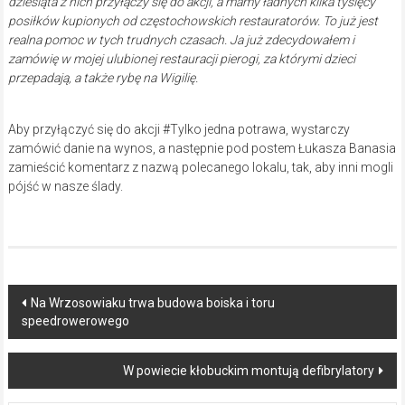
dziesiąta z nich przyłączy się do akcji, a mamy ładnych kilka tysięcy
posiłków kupionych od częstochowskich restauratorów. To już jest
realna pomoc w tych trudnych czasach. Ja już zdecydowałem i
zamówię w mojej ulubionej restauracji pierogi, za którymi dzieci
przepadają, a także rybę na Wigilię.
Aby przyłączyć się do akcji #Tylko jedna potrawa, wystarczy
zamówić danie na wynos, a następnie pod postem Łukasza Banasia
zamieścić komentarz z nazwą polecanego lokalu, tak, aby inni mogli
pójść w nasze ślady.
Post
Na Wrzosowiaku trwa budowa boiska i toru
speedrowerowego
navigation
W powiecie kłobuckim montują defibrylatory