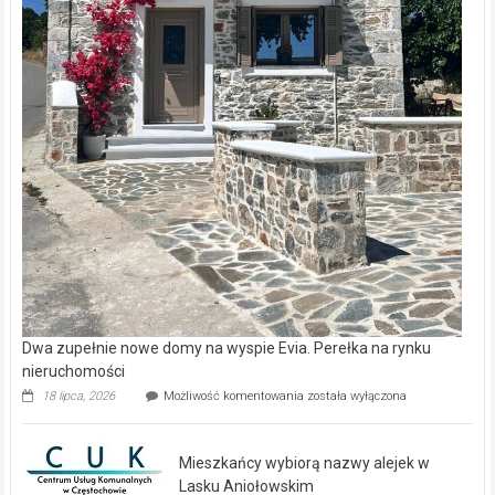
Dwa zupełnie nowe domy na wyspie Evia. Perełka na rynku
nieruchomości
Dwa
18 lipca, 2026
Możliwość komentowania
została wyłączona
zupełnie
nowe
domy
Mieszkańcy wybiorą nazwy alejek w
na
wyspie
Lasku Aniołowskim