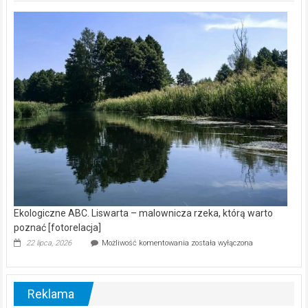
Z
kamerą
wśród
nietoperzy
[wideo]
Ekologiczne ABC. Liswarta – malownicza rzeka, którą warto
poznać [fotorelacja]
Ekologiczne
22 lipca, 2026
Możliwość komentowania
została wyłączona
ABC.
Liswarta
–
malownicza
Reklama
rzeka,