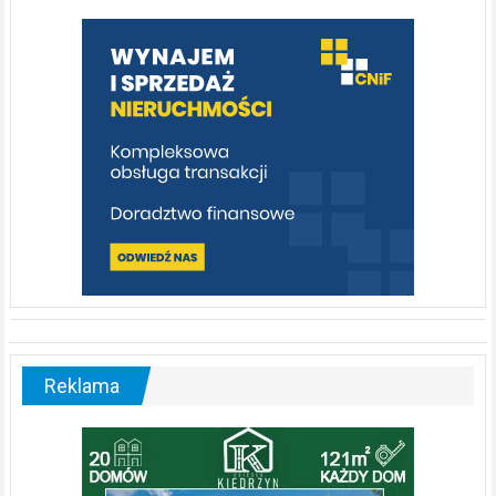
którą
warto
poznać
[fotorelacja]
Reklama