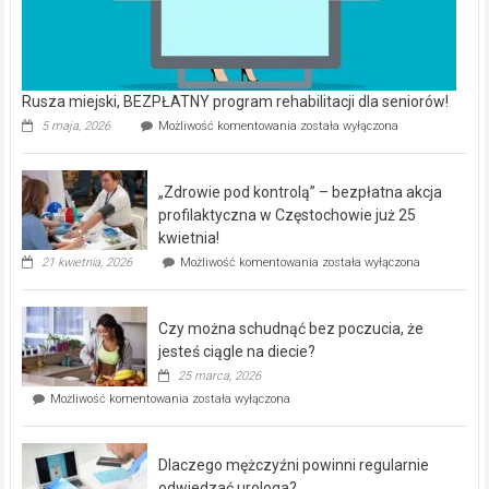
Rusza miejski, BEZPŁATNY program rehabilitacji dla seniorów!
Rusza
5 maja, 2026
Możliwość komentowania
została wyłączona
miejski,
BEZPŁATNY
program
„Zdrowie pod kontrolą” – bezpłatna akcja
rehabilitacji
dla
profilaktyczna w Częstochowie już 25
seniorów!
kwietnia!
„Zdrowie
21 kwietnia, 2026
Możliwość komentowania
została wyłączona
pod
kontrolą”
–
Czy można schudnąć bez poczucia, że
bezpłatna
akcja
jesteś ciągle na diecie?
profilaktyczna
25 marca, 2026
w
Czy
Możliwość komentowania
została wyłączona
Częstochowie
można
już
schudnąć
25
bez
kwietnia!
Dlaczego mężczyźni powinni regularnie
poczucia,
że
odwiedzać urologa?