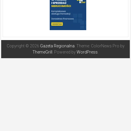
Copyright © 2026
Gazeta Regionalna
. Theme: ColorNews Pro by
ThemeGrill
. Powered by
WordPress
.