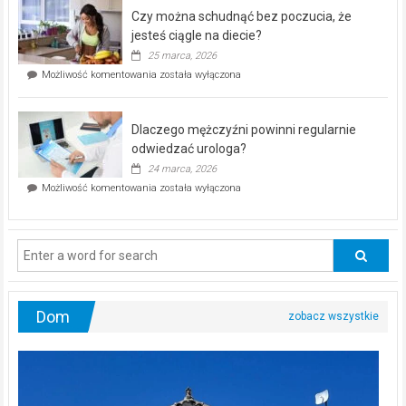
–
Czy można schudnąć bez poczucia, że
bezpłatna
akcja
jesteś ciągle na diecie?
profilaktyczna
25 marca, 2026
w
Czy
Możliwość komentowania
została wyłączona
Częstochowie
można
już
schudnąć
25
bez
kwietnia!
Dlaczego mężczyźni powinni regularnie
poczucia,
że
odwiedzać urologa?
jesteś
24 marca, 2026
ciągle
Dlaczego
Możliwość komentowania
została wyłączona
na
mężczyźni
diecie?
powinni
regularnie
odwiedzać
urologa?
Dom