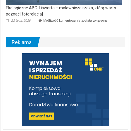
Ekologiczne ABC. Liswarta – malownicza rzeka, którą warto
poznać [fotorelacja]
Ekologiczne
22 lipca, 2026
Możliwość komentowania
została wyłączona
ABC.
Liswarta
–
malownicza
Reklama
rzeka,
którą
warto
poznać
[fotorelacja]