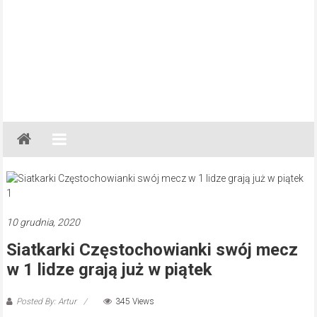
Gazeta
Regionalna
Częstochowa,
Kłobuck,
Lubliniec,
10 grudnia, 2020
Myszków
Siatkarki Częstochowianki swój mecz
w 1 lidze grają już w piątek
Posted By: Artur
345 Views