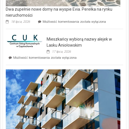
Dwa zupełnie nowe domy na wyspie Evia. Perełka na rynku
nieruchomości
Dwa
18 lipca, 2026
Możliwość komentowania
została wyłączona
zupełnie
nowe
domy
Mieszkańcy wybiorą nazwy alejek w
na
wyspie
Lasku Aniołowskim
Evia.
17 lipca, 2026
Perełka
Mieszkańcy
Możliwość komentowania
została wyłączona
na
wybiorą
rynku
nazwy
nieruchomości
alejek
w
Lasku
Aniołowskim