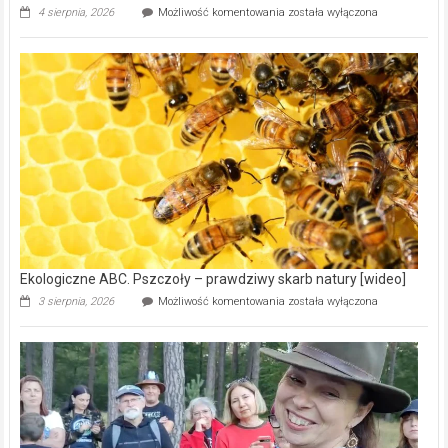
Ekologiczne
4 sierpnia, 2026
Możliwość komentowania
została wyłączona
ABC.
Gmina
Wręczyca
Wielka
z
dofinansowaniem
ponad
15,6
mln
na
modernizację
oczyszczalni
ścieków
[wideo]
Ekologiczne ABC. Pszczoły – prawdziwy skarb natury [wideo]
Ekologiczne
3 sierpnia, 2026
Możliwość komentowania
została wyłączona
ABC.
Pszczoły
–
prawdziwy
skarb
natury
[wideo]