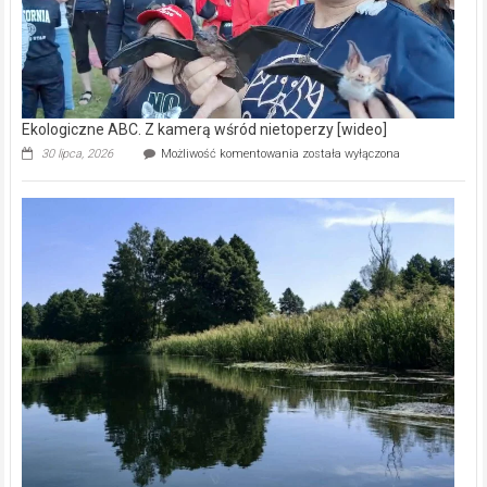
Ekologiczne ABC. Z kamerą wśród nietoperzy [wideo]
Ekologiczne
30 lipca, 2026
Możliwość komentowania
została wyłączona
ABC.
Z
kamerą
wśród
nietoperzy
[wideo]