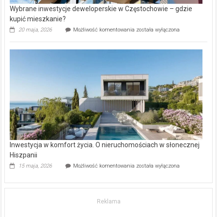
Wybrane inwestycje deweloperskie w Częstochowie – gdzie
kupić mieszkanie?
Wybrane
20 maja, 2026
Możliwość komentowania
została wyłączona
inwestycje
deweloperskie
w Częstochowie
–
gdzie
kupić
mieszkanie?
Inwestycja w komfort życia. O nieruchomościach w słonecznej
Hiszpanii
Inwestycja
15 maja, 2026
Możliwość komentowania
została wyłączona
w komfort
życia.
O nieruchomościach
w słonecznej
Reklama
Hiszpanii