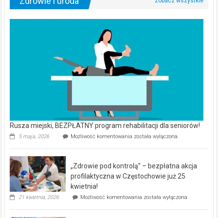
Zdrowie i uroda
Rusza miejski, BEZPŁATNY program rehabilitacji dla seniorów!
Rusza
5 maja, 2026
Możliwość komentowania
została wyłączona
miejski,
BEZPŁATNY
program
„Zdrowie pod kontrolą” – bezpłatna akcja
rehabilitacji
dla
profilaktyczna w Częstochowie już 25
seniorów!
kwietnia!
„Zdrowie
21 kwietnia, 2026
Możliwość komentowania
została wyłączona
pod
kontrolą”