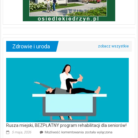
Zdrowie i uroda
Rusza miejski, BEZPŁATNY program rehabilitacji dla seniorów!
Rusza
5 maja, 2026
Możliwość komentowania
została wyłączona
miejski,