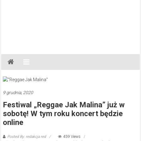
Gazeta
Regionalna
Częstochowa,
Kłobuck,
Lubliniec,
9 grudnia, 2020
Myszków
Festiwal „Reggae Jak Malina” już w
sobotę! W tym roku koncert będzie
online
Posted By: redakcja red
459 Views