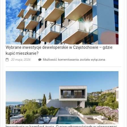
Wybrane inwestycje deweloperskie w Częstochowie – gdzie
kupić mieszkanie?
Wybrane
20 maja, 2026
Możliwość komentowania
została wyłączona
inwestycje
deweloperskie
w Częstochowie
–
gdzie
kupić
mieszkanie?
Inwestycja w komfort życia. O nieruchomościach w słonecznej