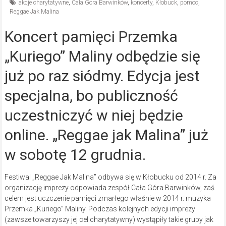
akcje charytatywne
,
Cała Góra Barwinków
,
koncerty
,
Kłobuck
,
pomoc
,
Reggae Jak Malina
Koncert pamięci Przemka
„Kuriego” Maliny odbędzie się
już po raz siódmy. Edycja jest
specjalna, bo publiczność
uczestniczyć w niej będzie
online. „Reggae jak Malina” już
w sobotę 12 grudnia.
Festiwal „Reggae Jak Malina” odbywa się w Kłobucku od 2014 r. Za
organizację imprezy odpowiada zespół Cała Góra Barwinków, zaś
celem jest uczczenie pamięci zmarłego właśnie w 2014 r. muzyka
Przemka „Kuriego” Maliny. Podczas kolejnych edycji imprezy
(zawsze towarzyszy jej cel charytatywny) wystąpiły takie grupy jak