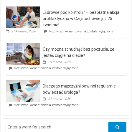
BEZPŁATNY
program
„Zdrowie pod kontrolą” – bezpłatna akcja
rehabilitacji
dla
profilaktyczna w Częstochowie już 25
seniorów!
kwietnia!
„Zdrowie
21 kwietnia, 2026
Możliwość komentowania
została wyłączona
pod
kontrolą”
–
Czy można schudnąć bez poczucia, że
bezpłatna
akcja
jesteś ciągle na diecie?
profilaktyczna
25 marca, 2026
w
Czy
Możliwość komentowania
została wyłączona
Częstochowie
można
już
schudnąć
25
bez
kwietnia!
Dlaczego mężczyźni powinni regularnie
poczucia,
że
odwiedzać urologa?
jesteś
24 marca, 2026
ciągle
Dlaczego
Możliwość komentowania
została wyłączona
na
mężczyźni
diecie?
powinni
regularnie
odwiedzać
urologa?