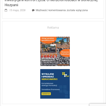
Hiszpanii
Inwestycja
15 maja, 2026
Możliwość komentowania
została wyłączona
w komfort
życia.
O nieruchomościach
w słonecznej
Reklama
Hiszpanii