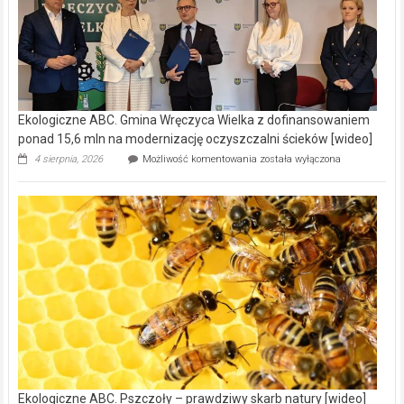
Ekologiczne ABC. Gmina Wręczyca Wielka z dofinansowaniem
ponad 15,6 mln na modernizację oczyszczalni ścieków [wideo]
Ekologiczne
4 sierpnia, 2026
Możliwość komentowania
została wyłączona
ABC.
Gmina
Wręczyca
Wielka
z
dofinansowaniem
ponad
15,6
mln
na
modernizację
oczyszczalni
ścieków
[wideo]
Ekologiczne ABC. Pszczoły – prawdziwy skarb natury [wideo]