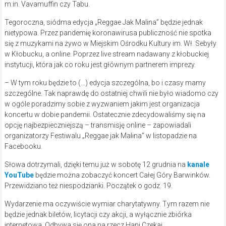
m.in. Vavamuffin czy Tabu.
Tegoroczna, siódma edycja „Reggae Jak Malina” będzie jednak
nietypowa. Przez pandemię koronawirusa publiczność nie spotka
się z muzykami na żywo w Miejskim Ośrodku Kultury im. Wł. Sebyły
w Kłobucku, a online. Poprzez live stream nadawany z kłobuckiej
instytucji, która jak co roku jest głównym partnerem imprezy.
– W tym roku będzie to (…) edycja szczególna, bo i czasy mamy
szczególne. Tak naprawdę do ostatniej chwili nie było wiadomo czy
w ogóle poradzimy sobie z wyzwaniem jakim jest organizacja
koncertu w dobie pandemii. Ostatecznie zdecydowaliśmy się na
opcję najbezpieczniejszą – transmisję online – zapowiadali
organizatorzy Festiwalu „Reggae jak Malina” w listopadzie na
Facebooku.
Słowa dotrzymali, dzięki temu już w sobotę 12 grudnia na
kanale
YouTube
będzie można zobaczyć koncert Całej Góry Barwinków.
Przewidziano też niespodzianki. Początek o godz. 19.
Wydarzenie ma oczywiście wymiar charytatywny. Tym razem nie
będzie jednak biletów, licytacji czy akcji, a wyłącznie zbiórka
internetowa. Odbywa się ona na rzecz Hani Czekaj.