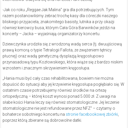
-Jak co roku „Reggae Jak Malina” gra dla potrzebujących. Tym
razem postanowiliśmy zebrać trochę kasy dla córeczki naszego
bliskiego przyjaciela, znakomitego basisty, lutnika a przy okazji
również kierowcy busa, którym Cała Góra Barwinków jeździ na
koncerty – Jacka – wyjaśniają organizatorzy koncertu.
Dziewczynka urodziła się z wrodzoną wadą serca (tj. dwuujściową
prawą komorą o typie Tetralogii Fallota, ze zwężeniem tętnicy
płucnej) oraz wadą genetyczną dysplazją kręgosłupowo
przynasadową typu Kozłowskiego, która wiąże się z bardzo niskim
wzrostem i znacznym skrzywieniem kręgosłupa.
„Hania musi być cały czas rehabilitowana, bowiem nie można
dopuścić do sytuacji aby jej krzywienie kręgosłupa pogłębiało się. W
ostatnim czasie potrzebujemy również środków na ortezę
ortopedyczną – której koszt wynosi ponad 5.000 zł. Z uwagi na
słabe kości Hania leczy się również stomatologiczne. Jej leczenie
stomatologiczne nie jest refundowane przez NFZ” – czytamy o
bohaterce sobotniego koncertu na
stronie facebookowej zbiórki
,
poprzez którą zbierane są dobrowolne datki.