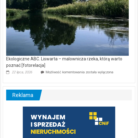
Ekologiczne ABC. Liswarta – malownicza rzeka, którą warto
poznać [fotorelacja]
Ekologiczne
22 lipca, 2026
Możliwość komentowania
została wyłączona
ABC.
Liswarta
–
malownicza
Reklama
rzeka,
którą
warto
poznać
[fotorelacja]