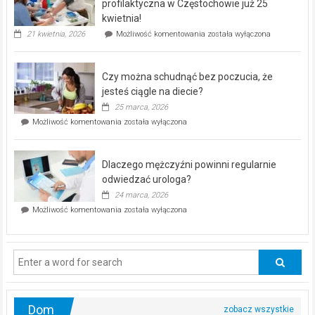
dla
profilaktyczna w Częstochowie już 25
seniorów!
kwietnia!
„Zdrowie
21 kwietnia, 2026
Możliwość komentowania
została wyłączona
pod
kontrolą”
–
Czy można schudnąć bez poczucia, że
bezpłatna
akcja
jesteś ciągle na diecie?
profilaktyczna
25 marca, 2026
w
Czy
Możliwość komentowania
została wyłączona
Częstochowie
można
już
schudnąć
25
bez
kwietnia!
Dlaczego mężczyźni powinni regularnie
poczucia,
że
odwiedzać urologa?
jesteś
24 marca, 2026
ciągle
Dlaczego
Możliwość komentowania
została wyłączona
na
mężczyźni
diecie?
powinni
regularnie
odwiedzać
urologa?
Dom