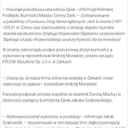
–
Powstaje południowa obwodnica Żarek
– informuje Klemens
Podlejski, Burmistrz Miasta i Gminy Żarki. –
Dofinansowanie
uzyskaliśmy z Funduszu Dróg Samorządowych. Jest to kwota 2 601
103,51 zł. Cztery razy startowaliśmy o dotację, dopiero ta próba
okazała się skuteczna. Dziękuję Wojewodzie Śląskiemu i pracownikom
Śląskiego Urzędu Wojewódzkiego za przychylność dla tej inwestycji.
W imieniu samorządu podpis pod umową złożył burmistrz, a
wykonawcę reprezentował Andrzej Morawiec, prezes zarządu
P.R.D.M. Myszków Sp. z o.o. w Żarkach.
–
Cieszę się, że nasza firma, która ma siedzibę w Żarkach, może
realizować to zadanie
– powiedział Andrzej Morawiec.
Panowie podpisali umowę wspólnie ze skarbnik Dorotą Muchą i w
obecności zastępcy burmistrza Żarek Jakuba Grabowskiego.
–
Wykonawca został wyłoniony w przetargu
– informuje Jakub
Grabowski. –
Wystartowało w nim dziesięć firm. Najkorzystniejszą