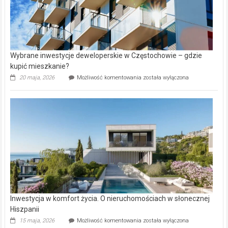
Wybrane inwestycje deweloperskie w Częstochowie – gdzie
kupić mieszkanie?
Wybrane
20 maja, 2026
Możliwość komentowania
została wyłączona
inwestycje
deweloperskie
w Częstochowie
–
gdzie
kupić
mieszkanie?
Inwestycja w komfort życia. O nieruchomościach w słonecznej
Hiszpanii
Inwestycja
15 maja, 2026
Możliwość komentowania
została wyłączona