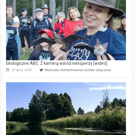
prawdziwy
skarb
natury
[wideo]
Ekologiczne ABC. Z kamerą wśród nietoperzy [wideo]
Ekologiczne
30 lipca, 2026
Możliwość komentowania
została wyłączona
ABC.
Z
kamerą
wśród
nietoperzy
[wideo]