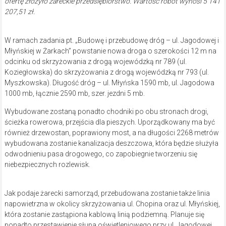
ofertę złożyło żareckie przedsiębiorstwo. Wartość robót wynosi 5 141
207,51 zł.
W ramach zadania pt. „Budowę i przebudowę dróg – ul. Jagodowej i
Młyńskiej w Żarkach” powstanie nowa droga o szerokości 12 m na
odcinku od skrzyżowania z drogą wojewódzką nr 789 (ul.
Koziegłowska) do skrzyżowania z drogą wojewódzką nr 793 (ul.
Myszkowska). Długość dróg – ul. Młyńska 1590 mb, ul. Jagodowa
1000 mb, łącznie 2590 mb, szer. jezdni 5 mb.
Wybudowane zostaną ponadto chodniki po obu stronach drogi,
ścieżka rowerowa, przejścia dla pieszych. Uporządkowany ma być
również drzewostan, poprawiony most, a na długości 2268 metrów
wybudowana zostanie kanalizacja deszczowa, która będzie służyła
odwodnieniu pasa drogowego, co zapobiegnie tworzeniu się
niebezpiecznych rozlewisk.
Jak podaje żarecki samorząd, przebudowana zostanie także linia
napowietrzna w okolicy skrzyżowania ul. Chopina oraz ul. Młyńskiej,
która zostanie zastąpiona kablową linią podziemną. Planuje się
ponadto przestawienie słupa oświetleniowego przy ul. Jagodowej.