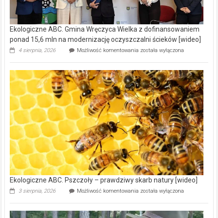
Ekologiczne ABC. Gmina Wręczyca Wielka z dofinansowaniem
ponad 15,6 mln na modernizację oczyszczalni ścieków [wideo]
Ekologiczne
4 sierpnia, 2026
Możliwość komentowania
została wyłączona
ABC.
Gmina
Wręczyca
Wielka
z
dofinansowaniem
ponad
15,6
mln
na
modernizację
oczyszczalni
ścieków
[wideo]
Ekologiczne ABC. Pszczoły – prawdziwy skarb natury [wideo]
Ekologiczne
3 sierpnia, 2026
Możliwość komentowania
została wyłączona
ABC.
Pszczoły
–