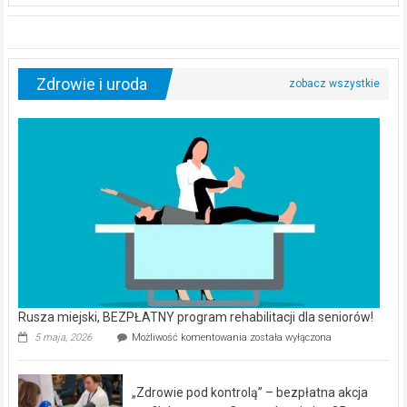
Zdrowie i uroda
Rusza miejski, BEZPŁATNY program rehabilitacji dla seniorów!
Rusza
5 maja, 2026
Możliwość komentowania
została wyłączona
miejski,
BEZPŁATNY
program
„Zdrowie pod kontrolą” – bezpłatna akcja
rehabilitacji