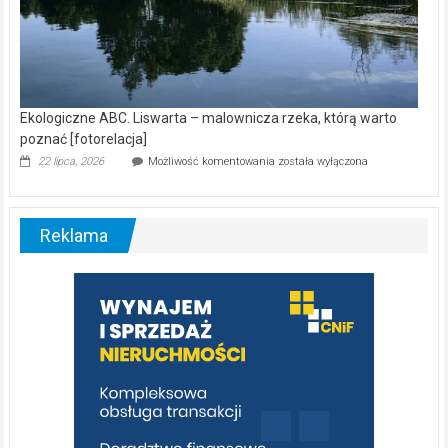
Ekologiczne ABC. Liswarta – malownicza rzeka, którą warto
poznać [fotorelacja]
Ekologiczne
22 lipca, 2026
Możliwość komentowania
została wyłączona
ABC.
Liswarta
–
malownicza
Reklama
rzeka,
którą
warto
poznać
[fotorelacja]