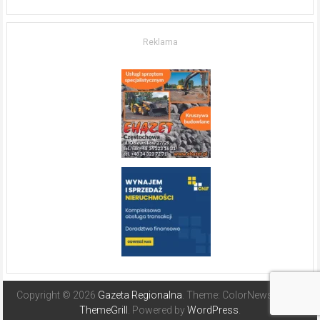
w komfort
życia.
O nieruchomościach
w słonecznej
Reklama
Hiszpanii
Copyright © 2026
Gazeta Regionalna
. Theme: ColorNews Pro by
ThemeGrill
. Powered by
WordPress
.