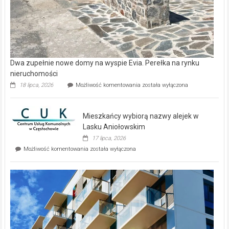
Dwa zupełnie nowe domy na wyspie Evia. Perełka na rynku
nieruchomości
Dwa
18 lipca, 2026
Możliwość komentowania
została wyłączona
zupełnie
nowe
domy
Mieszkańcy wybiorą nazwy alejek w
na
wyspie
Lasku Aniołowskim
Evia.
17 lipca, 2026
Perełka
Mieszkańcy
Możliwość komentowania
została wyłączona
na
wybiorą
rynku
nazwy
nieruchomości
alejek
w
Lasku
Aniołowskim