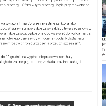
cia częstochowskiej huty z wolnej ręki. Do żadnej transakcji
jnego przetargu. Oferty w tym przetargu będą przyjmowane do
wa wyraziła firma Corween Investments, która jako
okupu. W sprawie umowy dzierżawy zakładu trwają rozmowy z
 nowym dzierżawcą, będzie ona obowiązywać do końca marca
ia kolejnego dzierżawcy w hucie, jak podał PulsBiznesu,
Ek
razie mrozów chronić urządzenia przed zniszczeniem”.
[w
s do 10 grudnia na wypłacenie pracownikom huty
ległości za energię, ochronę zakładu oraz inne usługi i
ilia na 5”. Firmy gastronomiczne mogą dołączyć!