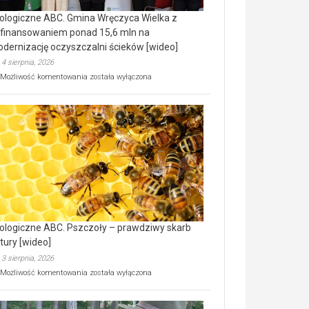
ologiczne ABC. Gmina Wręczyca Wielka z
finansowaniem ponad 15,6 mln na
dernizację oczyszczalni ścieków [wideo]
4 sierpnia, 2026
Ekologiczne
Możliwość komentowania
została wyłączona
ABC.
Gmina
Wręczyca
Wielka
z
dofinansowaniem
ponad
15,6
mln
na
modernizację
oczyszczalni
ścieków
ologiczne ABC. Pszczoły – prawdziwy skarb
[wideo]
tury [wideo]
3 sierpnia, 2026
Ekologiczne
Możliwość komentowania
została wyłączona
ABC.
Pszczoły
–