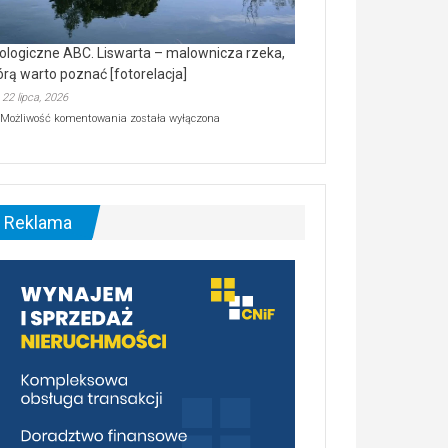
ologiczne ABC. Liswarta – malownicza rzeka,
órą warto poznać [fotorelacja]
22 lipca, 2026
Ekologiczne
Możliwość komentowania
została wyłączona
ABC.
Liswarta
–
malownicza
rzeka,
którą
Reklama
warto
poznać
[fotorelacja]