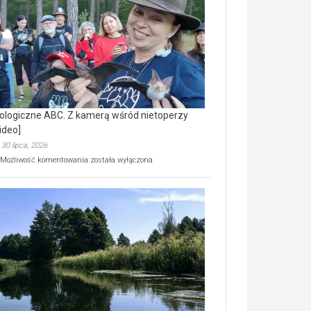
prawdziwy
skarb
natury
[wideo]
ologiczne ABC. Z kamerą wśród nietoperzy
ideo]
30 lipca, 2026
Ekologiczne
Możliwość komentowania
została wyłączona
ABC.
Z
kamerą
wśród
nietoperzy
[wideo]