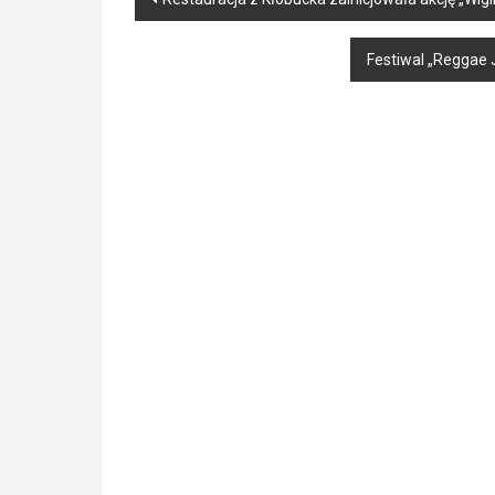
navigation
Festiwal „Reggae J