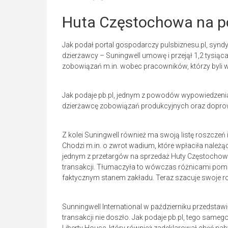
Huta Częstochowa na po
Jak podał portal gospodarczy pulsbiznesu.pl, sy
dzierżawcy – Suningwell umowę i przejął 1,2 tysią
zobowiązań m.in. wobec pracowników, którzy byli w
Jak podaje pb.pl, jednym z powodów wypowiedzenia
dzierżawcę zobowiązań produkcyjnych oraz dopro
Z kolei Suningwell również ma swoją listę roszczeń
Chodzi m.in. o zwrot wadium, które wpłaciła należąc
jednym z przetargów na sprzedaż Huty Częstochowa, 
transakcji. Tłumaczyła to wówczas różnicami pomię
faktycznym stanem zakładu. Teraz szacuje swoje r
Sunningwell International w październiku przedstawi
transakcji nie doszło. Jak podaje pb.pl, tego samego