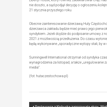
Liberty House, który również zadeklarował chęć naby
nie doszło, a sąd podjął decyzję o ogłoszeniu kole
21 stycznia przyszłego roku.
Obecnie zainteresowanie dzierżawą Huty Częstocho
dzierżawca zakładu będzie mieć prawo jego pierw
syndykiem. Jeżeli dojdzie do podpisanie umowy z
2021 z możliwością przedłużenia. Do czasu wyłonien
będą wykonywane „sporadyczne wytopy stali, by w 
Sunningwell International otrzymał od syndyka cza
wynagrodzenia za listopad, a także „uregulowanie za
media”.
(fot. hutaczestochowa.pl)
Post
Restauracja z Kłobucka zainicjowała akcję „Wig