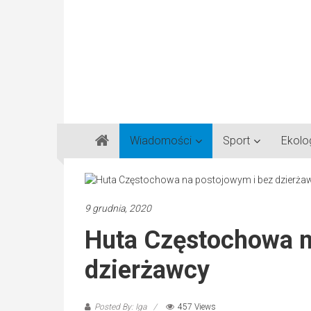
Gazeta
Wiadomości
Sport
Ekolo
Regionalna
Częstochowa,
Kłobuck,
Lubliniec,
9 grudnia, 2020
Myszków
Huta Częstochowa n
dzierżawcy
Posted By: Iga
457 Views