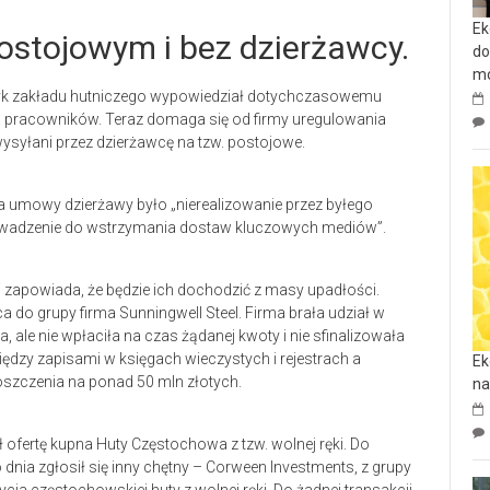
Ek
stojowym i bez dzierżawcy.
do
mo
ndyk zakładu hutniczego wypowiedział dotychczasowemu
ca pracowników. Teraz domaga się od firmy uregulowania
ysyłani przez dzierżawcę na tzw. postojowe.
 umowy dzierżawy było „nierealizowanie przez byłego
wadzenie do wstrzymania dostaw kluczowych mediów”.
 i zapowiada, że będzie ich dochodzić z masy upadłości.
a do grupy firma Sunningwell Steel. Firma brała udział w
ale nie wpłaciła na czas żądanej kwoty i nie sfinalizowała
dzy zapisami w księgach wieczystych i rejestrach a
Ek
oszczenia na ponad 50 mln złotych.
na
ł ofertę kupna Huty Częstochowa z tzw. wolnej ręki. Do
 dnia zgłosił się inny chętny – Corween Investments, z grupy