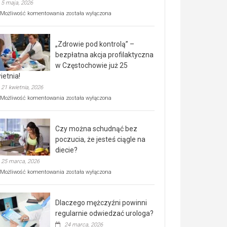
5 maja, 2026
Rusza
Możliwość komentowania
została wyłączona
miejski,
BEZPŁATNY
program
„Zdrowie pod kontrolą” –
rehabilitacji
dla
bezpłatna akcja profilaktyczna
seniorów!
w Częstochowie już 25
ietnia!
21 kwietnia, 2026
„Zdrowie
Możliwość komentowania
została wyłączona
pod
kontrolą”
–
Czy można schudnąć bez
bezpłatna
akcja
poczucia, że jesteś ciągle na
profilaktyczna
diecie?
w
25 marca, 2026
Częstochowie
już
Czy
Możliwość komentowania
została wyłączona
25
można
kwietnia!
schudnąć
bez
Dlaczego mężczyźni powinni
poczucia,
że
regularnie odwiedzać urologa?
jesteś
24 marca, 2026