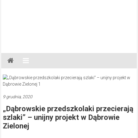
Gazeta
Regionalna
Częstochowa,
Kłobuck,
Lubliniec,
9 grudnia, 2020
Myszków
„Dąbrowskie przedszkolaki przecierają
szlaki” – unijny projekt w Dąbrowie
Zielonej