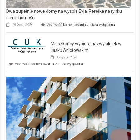
Dwa zupełnie nowe domy na wyspie Evia. Perełka na rynku
nieruchomości
Dwa
18 lipca, 2026
Możliwość komentowania
została wyłączona
zupełnie
nowe
domy
Mieszkańcy wybiorą nazwy alejek w
na
wyspie
Lasku Aniołowskim
Evia.
17 lipca, 2026
Perełka
Mieszkańcy
Możliwość komentowania
została wyłączona
na
wybiorą
rynku
nazwy
nieruchomości
alejek
w
Lasku
Aniołowskim