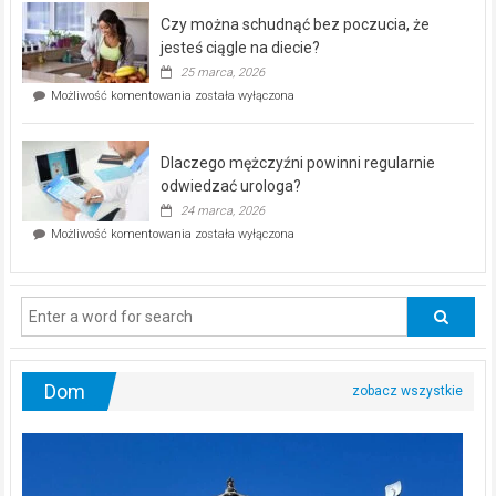
–
Czy można schudnąć bez poczucia, że
bezpłatna
akcja
jesteś ciągle na diecie?
profilaktyczna
25 marca, 2026
w
Czy
Możliwość komentowania
została wyłączona
Częstochowie
można
już
schudnąć
25
bez
kwietnia!
Dlaczego mężczyźni powinni regularnie
poczucia,
że
odwiedzać urologa?
jesteś
24 marca, 2026
ciągle
Dlaczego
Możliwość komentowania
została wyłączona
na
mężczyźni
diecie?
powinni
regularnie
odwiedzać
urologa?
Dom