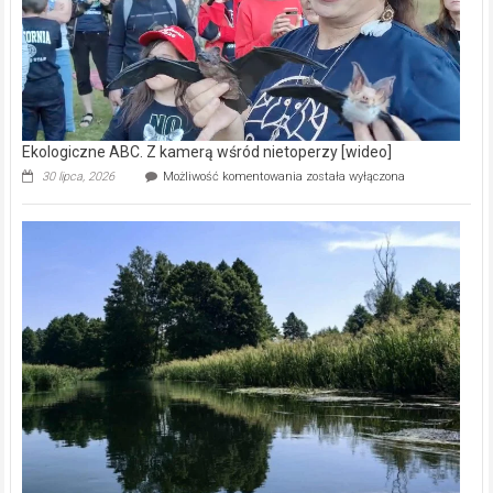
Ekologiczne ABC. Z kamerą wśród nietoperzy [wideo]
Ekologiczne
30 lipca, 2026
Możliwość komentowania
została wyłączona
ABC.
Z
kamerą
wśród
nietoperzy
[wideo]