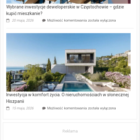
Wybrane inwestycje deweloperskie w Częstochowie – gdzie
kupić mieszkanie?
Wybrane
20 maja, 2026
Możliwość komentowania
została wyłączona
inwestycje
deweloperskie
w Częstochowie
–
gdzie
kupić
mieszkanie?
Inwestycja w komfort życia. O nieruchomościach w słonecznej
Hiszpanii
Inwestycja
15 maja, 2026
Możliwość komentowania
została wyłączona
w komfort
życia.
O nieruchomościach
w słonecznej
Reklama
Hiszpanii