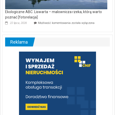
Ekologiczne ABC. Liswarta – malownicza rzeka, którą warto
poznać [fotorelacja]
Ekologiczne
22 lipca, 2026
Możliwość komentowania
została wyłączona
ABC.
Liswarta
–
malownicza
Reklama
rzeka,
którą
warto
poznać
[fotorelacja]