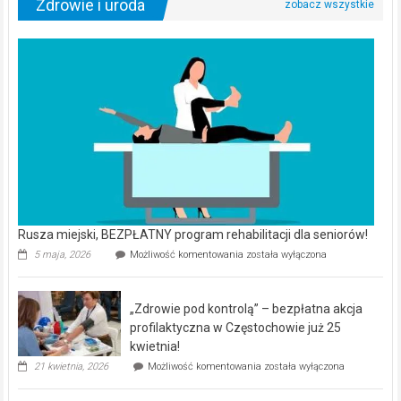
Zdrowie i uroda
Rusza miejski, BEZPŁATNY program rehabilitacji dla seniorów!
Rusza
5 maja, 2026
Możliwość komentowania
została wyłączona
miejski,
BEZPŁATNY
program
„Zdrowie pod kontrolą” – bezpłatna akcja
rehabilitacji
dla
profilaktyczna w Częstochowie już 25
seniorów!
kwietnia!
„Zdrowie
21 kwietnia, 2026
Możliwość komentowania
została wyłączona
pod
kontrolą”