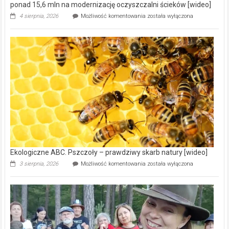
ponad 15,6 mln na modernizację oczyszczalni ścieków [wideo]
Ekologiczne
4 sierpnia, 2026
Możliwość komentowania
została wyłączona
ABC.
Gmina
Wręczyca
Wielka
z
dofinansowaniem
ponad
15,6
mln
na
modernizację
oczyszczalni
ścieków
[wideo]
Ekologiczne ABC. Pszczoły – prawdziwy skarb natury [wideo]
Ekologiczne
3 sierpnia, 2026
Możliwość komentowania
została wyłączona
ABC.
Pszczoły
–
prawdziwy
skarb
natury
[wideo]