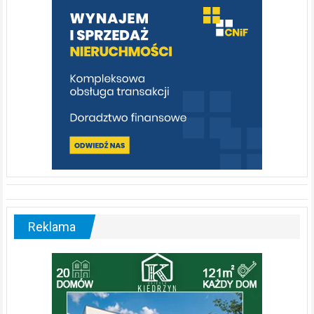
poznać
[fotorelacja]
Reklama