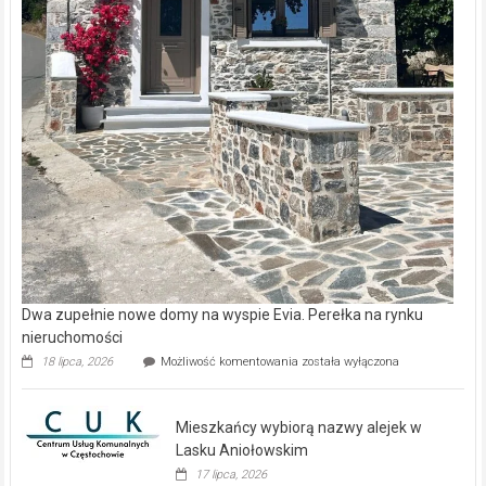
Dwa zupełnie nowe domy na wyspie Evia. Perełka na rynku
nieruchomości
Dwa
18 lipca, 2026
Możliwość komentowania
została wyłączona
zupełnie
nowe
domy
Mieszkańcy wybiorą nazwy alejek w
na
wyspie
Lasku Aniołowskim
Evia.
17 lipca, 2026
Perełka