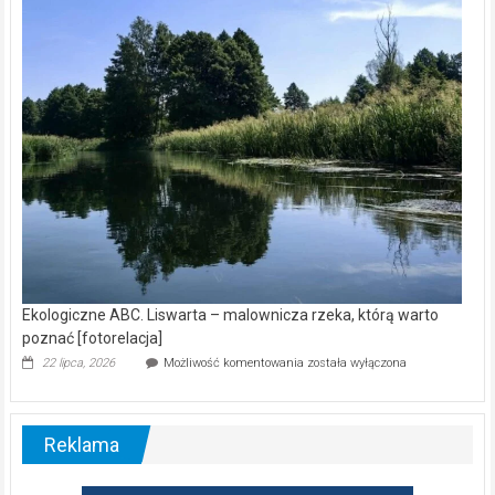
wśród
nietoperzy
[wideo]
Ekologiczne ABC. Liswarta – malownicza rzeka, którą warto
poznać [fotorelacja]
Ekologiczne
22 lipca, 2026
Możliwość komentowania
została wyłączona
ABC.
Liswarta
–
malownicza
Reklama
rzeka,
którą
warto