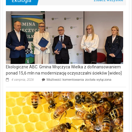
Ekologia
Ekologiczne ABC. Gmina Wręczyca Wielka z dofinansowaniem
ponad 15,6 mln na modernizację oczyszczalni ścieków [wideo]
Ekologiczne
4 sierpnia, 2026
Możliwość komentowania
została wyłączona
ABC.
Gmina
Wręczyca
Wielka
z
dofinansowaniem
ponad
15,6
mln
na
modernizację