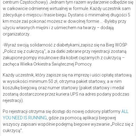
centrum Częstochowy). Jednam tym razem wydarzenie odbędzie się
w
całkowicie odmiennej wirtualnej w formule. Każdy uczestnik sam
zdecyduje o miejscu i trasie biegu. Dystans o minimalnej długości 5
km może zaś pokonać możesz w dowolnej formie … -Byleby przy
użyciu własnych mięśni i z uśmiechem na twarzy – dodają
organizatorzy.
-Wyraź swoją solidarność z diabetykami,zapisz się na Bieg WOŚP
„Policz się z cukrzycą”, a za datki zebrane przy rejestracji zostaną
zakupione pompy insulinowe dla kobiet ciężarnych z cukrzycą –
zachęca Wielka Orkiestra Świątecznej Pomocy.
Każdy uczestnik, który zapisze się na imprezę i uiści opłatę startową
w wysokości minimum 50 zł, otrzyma pakiet startowy, a w nim
koszulkę biegową oraz numer startowy (pakiet startowy i medal
zostaną dostarczone przez kuriera UPS na adres podany podczas
rejestracji).
Po rejestracji otrzyma się dostęp do nowej odsłony platformy
ALL
YOU NEED IS RUNNING
, gdzie za pomocą aplikacji biegowej
wszyscy zapisani wspólnie podejmą biegowe wyzwanie „Policz się z
cukrzycą”.