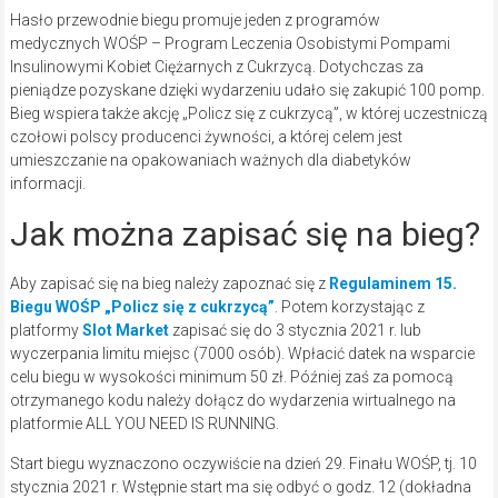
Hasło przewodnie biegu promuje jeden z programów
medycznych WOŚP – Program Leczenia Osobistymi Pompami
Insulinowymi Kobiet Ciężarnych z Cukrzycą. Dotychczas za
pieniądze pozyskane dzięki wydarzeniu udało się zakupić 100 pomp.
Bieg wspiera także akcję „Policz się z cukrzycą”, w której uczestniczą
czołowi polscy producenci żywności, a której celem jest
umieszczanie na opakowaniach ważnych dla diabetyków
informacji.
Jak można zapisać się na bieg?
Aby zapisać się na bieg należy zapoznać się z
Regulaminem 15.
Biegu WOŚP „Policz się z cukrzycą”
. Potem korzystając z
platformy
Slot Market
zapisać się do 3 stycznia 2021 r. lub
wyczerpania limitu miejsc (7000 osób). Wpłacić datek na wsparcie
celu biegu w wysokości minimum 50 zł. Później zaś za pomocą
otrzymanego kodu należy dołącz do wydarzenia wirtualnego na
platformie ALL YOU NEED IS RUNNING.
Start biegu wyznaczono oczywiście na dzień 29. Finału WOŚP, tj. 10
stycznia 2021 r. Wstępnie start ma się odbyć o godz. 12 (dokładna