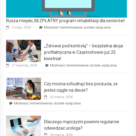
Rusza miejski, BEZPŁATNY program rehabilitacji dla seniorów!
Rusza
5 maja, 2026
Możliwość komentowania
została wyłączona
miejski,
BEZPŁATNY
program
„Zdrowie pod kontrolą” – bezpłatna akcja
rehabilitacji
dla
profilaktyczna w Częstochowie już 25
seniorów!
kwietnia!
„Zdrowie
21 kwietnia, 2026
Możliwość komentowania
została wyłączona
pod
kontrolą”
–
Czy można schudnąć bez poczucia, że
bezpłatna
akcja
jesteś ciągle na diecie?
profilaktyczna
25 marca, 2026
w
Czy
Możliwość komentowania
została wyłączona
Częstochowie
można
już
schudnąć
25
bez
kwietnia!
Dlaczego mężczyźni powinni regularnie
poczucia,
że
odwiedzać urologa?
jesteś
24 marca, 2026