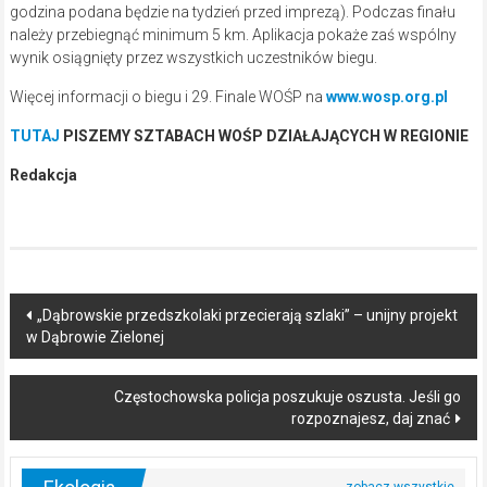
godzina podana będzie na tydzień przed imprezą). Podczas finału
należy przebiegnąć minimum 5 km. Aplikacja pokaże zaś wspólny
wynik osiągnięty przez wszystkich uczestników biegu.
Więcej informacji o biegu i 29. Finale WOŚP na
www.wosp.org.pl
TUTAJ
PISZEMY SZTABACH WOŚP
DZIAŁAJĄCYCH W REGIONIE
Redakcja
Post
„Dąbrowskie przedszkolaki przecierają szlaki” – unijny projekt
w Dąbrowie Zielonej
navigation
Częstochowska policja poszukuje oszusta. Jeśli go
rozpoznajesz, daj znać