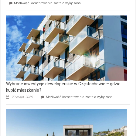
Mieszkańcy
Możliwość komentowania
została wyłączona
na
wybiorą
rynku
nazwy
nieruchomości
alejek
w
Lasku
Aniołowskim
Wybrane inwestycje deweloperskie w Częstochowie – gdzie
kupić mieszkanie?
Wybrane
20 maja, 2026
Możliwość komentowania
została wyłączona
inwestycje
deweloperskie
w Częstochowie
–
gdzie
kupić
mieszkanie?