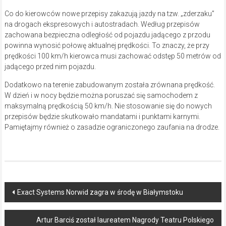
Co do kierowców nowe przepisy zakazują jazdy na tzw. „zderzaku”
na drogach ekspresowych i autostradach. Według przepisów
zachowana bezpieczna odległość od pojazdu jadącego z przodu
powinna wynosić połowę aktualnej prędkości. To znaczy, że przy
prędkości 100 km/h kierowca musi zachować odstęp 50 metrów od
jadącego przed nim pojazdu.
Dodatkowo na terenie zabudowanym została zrównana prędkość.
W dzień i w nocy będzie można poruszać się samochodem z
maksymalną prędkością 50 km/h. Nie stosowanie się do nowych
przepisów będzie skutkowało mandatami i punktami karnymi.
Pamiętajmy również o zasadzie ograniczonego zaufania na drodze.
Post
Exact Systems Norwid zagra w środę w Białymstoku
navigation
Artur Barciś został laureatem Nagrody Teatru Polskiego