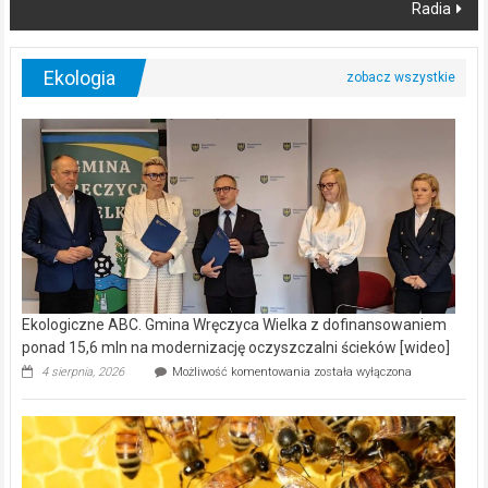
Radia
Ekologia
Ekologiczne ABC. Gmina Wręczyca Wielka z dofinansowaniem
ponad 15,6 mln na modernizację oczyszczalni ścieków [wideo]
Ekologiczne
4 sierpnia, 2026
Możliwość komentowania
została wyłączona
ABC.
Gmina
Wręczyca
Wielka
z
dofinansowaniem