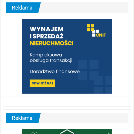
malownicza
Reklama
rzeka,
którą
warto
poznać
[fotorelacja]
Reklama