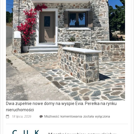
Dwa zupełnie nowe domy na wyspie Evia. Perełka na rynku
nieruchomości
Dwa
18 lipca, 2026
Możliwość komentowania
została wyłączona
zupełnie
nowe
domy