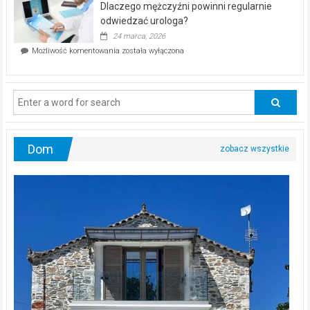
Dlaczego mężczyźni powinni regularnie
poczucia,
że
odwiedzać urologa?
jesteś
24 marca, 2026
ciągle
Dlaczego
Możliwość komentowania
została wyłączona
na
mężczyźni
diecie?
powinni
regularnie
odwiedzać
urologa?
Dom