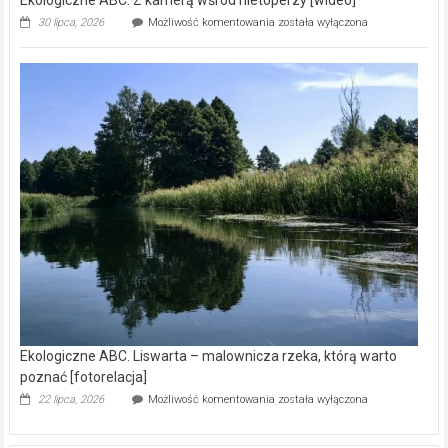
Ekologiczne ABC. Z kamerą wśród nietoperzy [wideo]
Ekologiczne
30 lipca, 2026
Możliwość komentowania
została wyłączona
ABC.
Z
kamerą
wśród
nietoperzy
[wideo]
Ekologiczne ABC. Liswarta – malownicza rzeka, którą warto
poznać [fotorelacja]
Ekologiczne
22 lipca, 2026
Możliwość komentowania
została wyłączona
ABC.
Liswarta
–