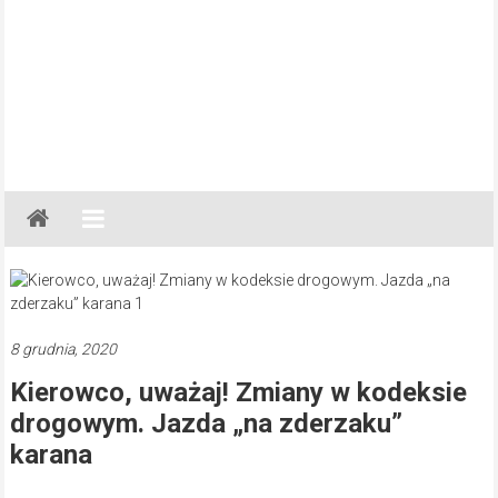
Gazeta
Regionalna
Częstochowa,
Kłobuck,
Lubliniec,
8 grudnia, 2020
Myszków
Kierowco, uważaj! Zmiany w kodeksie
drogowym. Jazda „na zderzaku”
karana