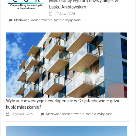
Mieszkańcy wybiorą nazwy alejek w
na
wyspie
Lasku Aniołowskim
Evia.
17 lipca, 2026
Perełka
Mieszkańcy
Możliwość komentowania
została wyłączona
na
wybiorą
rynku
nazwy
nieruchomości
alejek
w
Lasku
Aniołowskim
Wybrane inwestycje deweloperskie w Częstochowie – gdzie
kupić mieszkanie?
Wybrane
20 maja, 2026
Możliwość komentowania
została wyłączona
inwestycje
deweloperskie
w Częstochowie
–