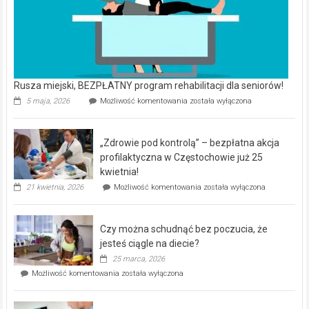
Rusza miejski, BEZPŁATNY program rehabilitacji dla seniorów!
Rusza
5 maja, 2026
Możliwość komentowania
została wyłączona
miejski,
BEZPŁATNY
program
„Zdrowie pod kontrolą” – bezpłatna akcja
rehabilitacji
dla
profilaktyczna w Częstochowie już 25
seniorów!
kwietnia!
„Zdrowie
21 kwietnia, 2026
Możliwość komentowania
została wyłączona
pod
kontrolą”
–
Czy można schudnąć bez poczucia, że
bezpłatna
akcja
jesteś ciągle na diecie?
profilaktyczna
25 marca, 2026
w
Czy
Możliwość komentowania
została wyłączona
Częstochowie
można
już
schudnąć
25
bez
kwietnia!