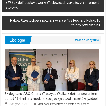
Post
W Szkole Podstawowej w Węglowicach zakończył się remont
stołówki
navigation
Raków Częstochowa poznał rywala w 1/8 Pucharu Polski. To
trudny przeciwnik
Ekologia
Ekologiczne ABC. Gmina Wręczyca Wielka z dofinansowaniem
ponad 15,6 mln na modernizację oczyszczalni ścieków [wideo]
Ekologiczne
4 sierpnia, 2026
Możliwość komentowania
została wyłączona