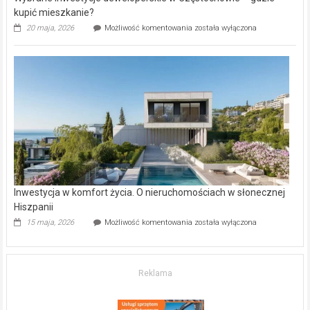
kupić mieszkanie?
Wybrane
20 maja, 2026
Możliwość komentowania
została wyłączona
inwestycje
deweloperskie
w Częstochowie
–
gdzie
kupić
mieszkanie?
Inwestycja w komfort życia. O nieruchomościach w słonecznej
Hiszpanii
Inwestycja
15 maja, 2026
Możliwość komentowania
została wyłączona
w komfort
życia.
O nieruchomościach
w słonecznej
Reklama
Hiszpanii