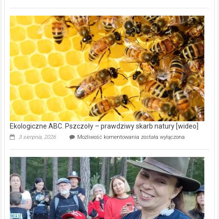
ABC.
Gmina
Wręczyca
Wielka
z
dofinansowaniem
ponad
15,6
mln
na
modernizację
oczyszczalni
ścieków
[wideo]
Ekologiczne ABC. Pszczoły – prawdziwy skarb natury [wideo]
Ekologiczne
3 sierpnia, 2026
Możliwość komentowania
została wyłączona
ABC.
Pszczoły
–
prawdziwy
skarb
natury
[wideo]