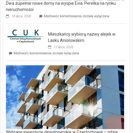
Dwa zupełnie nowe domy na wyspie Evia. Perełka na rynku
nieruchomości
Dwa
18 lipca, 2026
Możliwość komentowania
została wyłączona
zupełnie
nowe
domy
Mieszkańcy wybiorą nazwy alejek w
na
wyspie
Lasku Aniołowskim
Evia.
17 lipca, 2026
Perełka
Mieszkańcy
Możliwość komentowania
została wyłączona
na
wybiorą
rynku
nazwy
nieruchomości
alejek
w
Lasku
Aniołowskim
Wybrane inwestycje deweloperskie w Częstochowie – gdzie