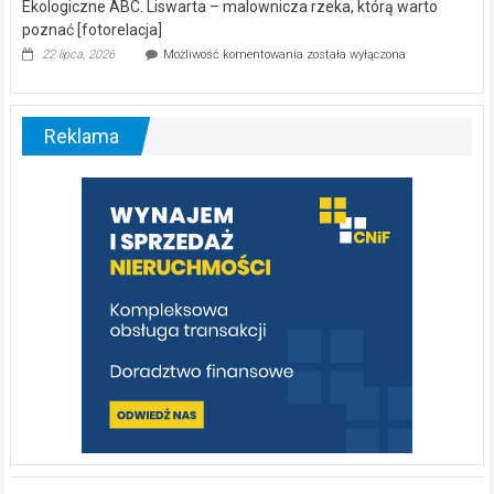
Ekologiczne ABC. Liswarta – malownicza rzeka, którą warto
poznać [fotorelacja]
Ekologiczne
22 lipca, 2026
Możliwość komentowania
została wyłączona
ABC.
Liswarta
–
malownicza
Reklama
rzeka,
którą
warto
poznać
[fotorelacja]