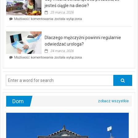
akcja
jesteś ciągle na diecie?
profilaktyczna
25 marca, 2026
w
Czy
Możliwość komentowania
została wyłączona
Częstochowie
można
już
schudnąć
25
bez
kwietnia!
Dlaczego mężczyźni powinni regularnie
poczucia,
że
odwiedzać urologa?
jesteś
24 marca, 2026
ciągle
Dlaczego
Możliwość komentowania
została wyłączona
na
mężczyźni
diecie?
powinni
regularnie
odwiedzać
urologa?
Dom