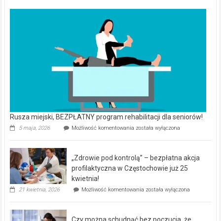
Rusza miejski, BEZPŁATNY program rehabilitacji dla seniorów!
Rusza
5 maja, 2026
Możliwość komentowania
została wyłączona
miejski,
BEZPŁATNY
program
„Zdrowie pod kontrolą” – bezpłatna akcja
rehabilitacji
dla
profilaktyczna w Częstochowie już 25
seniorów!
kwietnia!
„Zdrowie
21 kwietnia, 2026
Możliwość komentowania
została wyłączona
pod
kontrolą”
–
Czy można schudnąć bez poczucia, że
bezpłatna