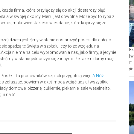
2, każda firma, która przyłączy się do akcji dostarczy pięć
tala w swojej okolicy. Menu jest dowolne. Może być to ryba z
rnik, makowiec. Jakiekolwiek danie, które kojarzy się ze
cze) działa jesteśmy w stanie dostarczyć posiłki dla całego
sie spędzą te Święta w szpitalu, czy to ze względu na
Ek
Akcja nie ma na celu wypromowania nas, jako firmy, a jedynie
[w
steśmy w stanie jednoczyć się z innymi i że razem damy radę
i.
osiłki dla pracowników szpitali przygotują więc
A Nóż
zas zgłaszać, bowiem w akcji mogą wziąć udział wszystkie
iady domowe, pizzerie, cukiernie, piekarnie, sale weselne itp.
lii na 5”.