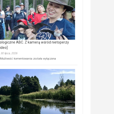
prawdziwy
skarb
natury
[wideo]
ologiczne ABC. Z kamerą wśród nietoperzy
ideo]
30 lipca, 2026
Ekologiczne
Możliwość komentowania
została wyłączona
ABC.
Z
kamerą
wśród
nietoperzy
[wideo]