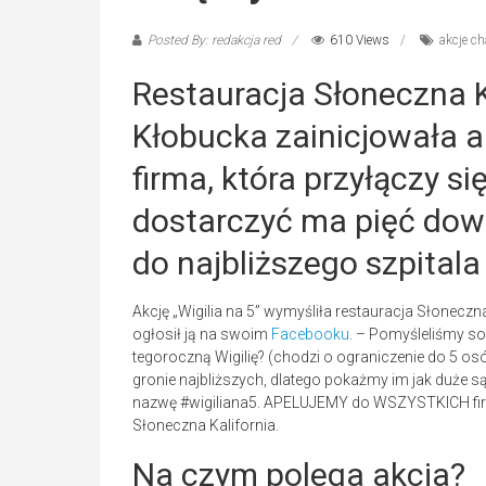
Posted By: redakcja red
610 Views
akcje c
Restauracja Słoneczna 
Kłobucka zainicjowała ak
firma, która przyłączy s
dostarczyć ma pięć dowo
do najbliższego szpitala 
Akcję „Wigilia na 5” wymyśliła restauracja Słonecz
ogłosił ją na swoim
Facebooku
. – Pomyśleliśmy s
tegoroczną Wigilię? (chodzi o ograniczenie do 5 osó
gronie najbliższych, dlatego pokażmy im jak duże s
nazwę #wigiliana5. APELUJEMY do WSZYSTKICH firm 
Słoneczna Kalifornia.
Na czym polega akcja?