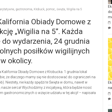
Ek
harytatywne
,
gastronomia
,
Kłobuck
,
pomoc
,
święta
,
Wigilia na 5
do
mo
Kalifornia Obiady Domowe z
cję „Wigilia na 5”. Każda
ię do wydarzenia, 24 grudnia
lnych posiłków wigilijnych
w okolicy.
na Kalifornia Obiady Domowe z Kłobucka. 1 grudnia lokal
obie, że dlaczego mamy się nie dostosować do ograniczeń na
b). Niestety, nie każdy spędzi te Święta w domu, nawet w
Ek
ą nasze serca! Wychodzimy z inicjatywą, która będzie nosić
na
gastronomicznych o wzięcie udziału w tej akcji! – napisała