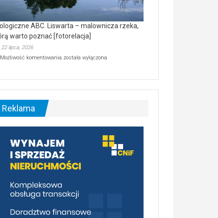
ologiczne ABC. Liswarta – malownicza rzeka,
órą warto poznać [fotorelacja]
22 lipca, 2026
Ekologiczne
Możliwość komentowania
została wyłączona
ABC.
Liswarta
–
malownicza
rzeka,
którą
Reklama
warto
poznać
[fotorelacja]