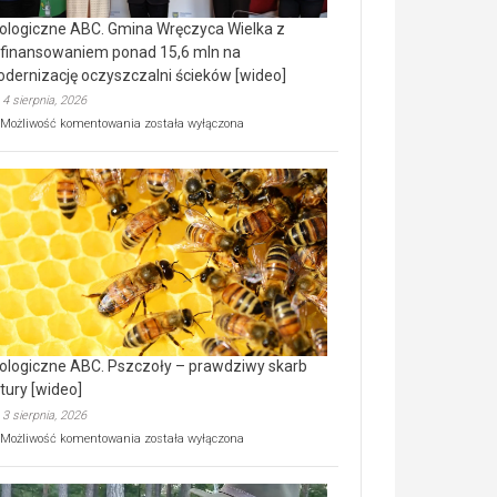
ologiczne ABC. Gmina Wręczyca Wielka z
finansowaniem ponad 15,6 mln na
dernizację oczyszczalni ścieków [wideo]
4 sierpnia, 2026
Ekologiczne
Możliwość komentowania
została wyłączona
ABC.
Gmina
Wręczyca
Wielka
z
dofinansowaniem
ponad
15,6
mln
na
modernizację
oczyszczalni
ścieków
ologiczne ABC. Pszczoły – prawdziwy skarb
[wideo]
tury [wideo]
3 sierpnia, 2026
Ekologiczne
Możliwość komentowania
została wyłączona
ABC.
Pszczoły
–