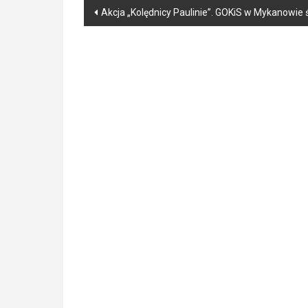
Post
Akcja „Kolędnicy Paulinie”. GOKiS w Mykanowie
navigation