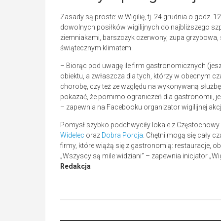
Zasady są proste: w Wigilię, tj. 24 grudnia o godz. 1
dowolnych posiłków wigilijnych do najbliższego szpi
ziemniakami, barszczyk czerwony, zupa grzybowa, se
świątecznym klimatem.
– Biorąc pod uwagę ile firm gastronomicznych (jesz
obiektu, a zwłaszcza dla tych, którzy w obecnym cza
chorobę, czy też ze względu na wykonywaną służbę.
pokazać, że pomimo ograniczeń dla gastronomii, je
– zapewnia na Facebooku organizator wigilijnej akcj
Pomysł szybko podchwyciły lokale z Częstochowy. P
Widelec
oraz
Dobra Porcja
. Chętni mogą się cały c
firmy, które wiążą się z gastronomią: restauracje, ob
„Wszyscy są mile widziani” – zapewnia inicjator „Wigi
Redakcja