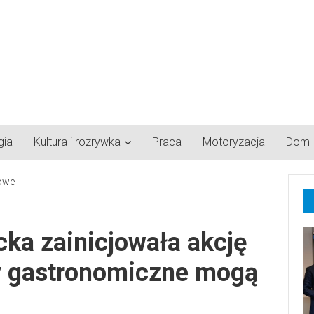
gia
Kultura i rozrywka
Praca
Motoryzacja
Dom
cka zainicjowała akcję
my gastronomiczne mogą