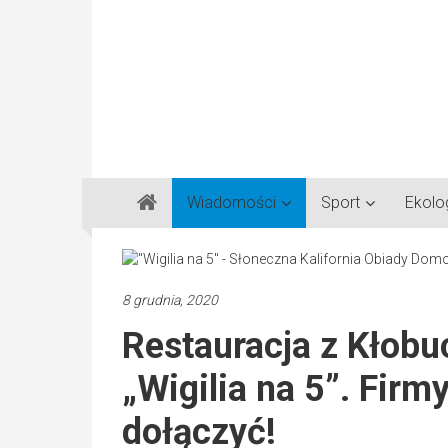
Gazeta
Wiadomości
Sport
Ekolo
Regionalna
Częstochowa,
Kłobuck,
Lubliniec,
8 grudnia, 2020
Myszków
Restauracja z Kłobu
„Wigilia na 5”. Fir
dołączyć!