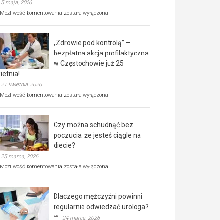
5 maja, 2026
Rusza
Możliwość komentowania
została wyłączona
miejski,
BEZPŁATNY
program
„Zdrowie pod kontrolą” –
rehabilitacji
dla
bezpłatna akcja profilaktyczna
seniorów!
w Częstochowie już 25
ietnia!
21 kwietnia, 2026
„Zdrowie
Możliwość komentowania
została wyłączona
pod
kontrolą”
–
Czy można schudnąć bez
bezpłatna
akcja
poczucia, że jesteś ciągle na
profilaktyczna
diecie?
w
25 marca, 2026
Częstochowie
już
Czy
Możliwość komentowania
została wyłączona
25
można
kwietnia!
schudnąć
bez
Dlaczego mężczyźni powinni
poczucia,
że
regularnie odwiedzać urologa?
jesteś
24 marca, 2026