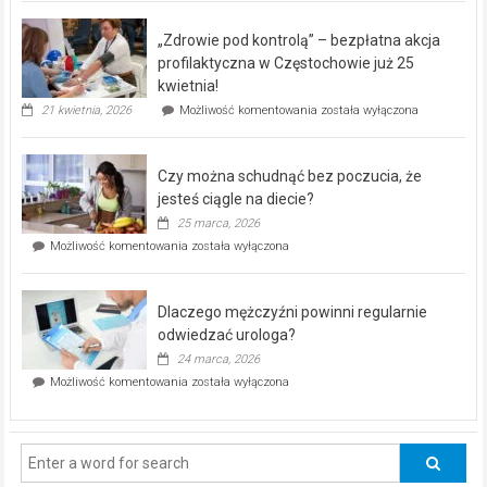
BEZPŁATNY
program
„Zdrowie pod kontrolą” – bezpłatna akcja
rehabilitacji
dla
profilaktyczna w Częstochowie już 25
seniorów!
kwietnia!
„Zdrowie
21 kwietnia, 2026
Możliwość komentowania
została wyłączona
pod
kontrolą”
–
Czy można schudnąć bez poczucia, że
bezpłatna
akcja
jesteś ciągle na diecie?
profilaktyczna
25 marca, 2026
w
Czy
Możliwość komentowania
została wyłączona
Częstochowie
można
już
schudnąć
25
bez
kwietnia!
Dlaczego mężczyźni powinni regularnie
poczucia,
że
odwiedzać urologa?
jesteś
24 marca, 2026
ciągle
Dlaczego
Możliwość komentowania
została wyłączona
na
mężczyźni
diecie?
powinni
regularnie
odwiedzać
urologa?