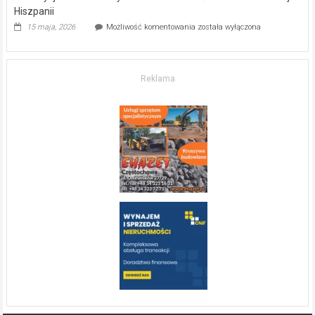
Hiszpanii
Inwestycja
15 maja, 2026
Możliwość komentowania
została wyłączona
w komfort
życia.
O nieruchomościach
w słonecznej
Reklama
Hiszpanii