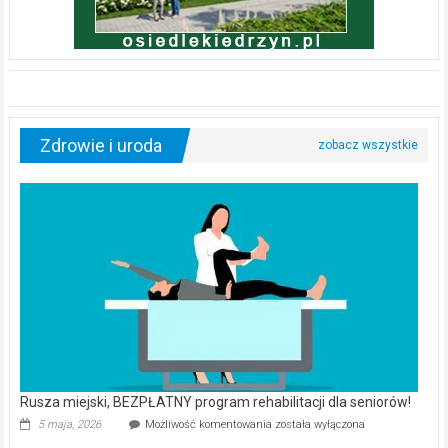
Zdrowie i uroda
Rusza miejski, BEZPŁATNY program rehabilitacji dla seniorów!
Rusza
5 maja, 2026
Możliwość komentowania
została wyłączona
miejski,