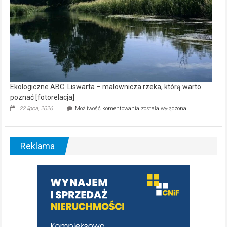
Ekologiczne ABC. Liswarta – malownicza rzeka, którą warto
poznać [fotorelacja]
Ekologiczne
22 lipca, 2026
Możliwość komentowania
została wyłączona
ABC.
Liswarta
–
malownicza
Reklama
rzeka,
którą
warto
poznać
[fotorelacja]