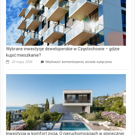
Wybrane inwestycje deweloperskie w Częstochowie – gdzie
kupić mieszkanie?
Wybrane
20 maja, 2026
Możliwość komentowania
została wyłączona
inwestycje
deweloperskie
w Częstochowie
–
gdzie
kupić
mieszkanie?
Inwestycja w komfort życia. O nieruchomościach w słonecznej