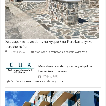
Dwa zupełnie nowe domy na wyspie Evia. Perełka na rynku
nieruchomości
Dwa
18 lipca, 2026
Możliwość komentowania
została wyłączona
zupełnie
nowe
domy
Mieszkańcy wybiorą nazwy alejek w
na
wyspie
Lasku Aniołowskim
Evia.
17 lipca, 2026
Perełka
Mieszkańcy
Możliwość komentowania
została wyłączona
na
wybiorą
rynku
nazwy
nieruchomości
alejek
w
Lasku
Aniołowskim