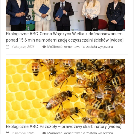
Ekologiczne ABC. Gmina Wręczyca Wielka z dofinansowaniem
ponad 15,6 mln na modernizację oczyszczalni ścieków [wideo]
Ekologiczne
4 sierpnia, 2026
Możliwość komentowania
została wyłączona
ABC.
Gmina
Wręczyca
Wielka
z
dofinansowaniem
ponad
15,6
mln
na
modernizację
oczyszczalni
ścieków
[wideo]
Ekologiczne ABC. Pszczoły – prawdziwy skarb natury [wideo]
Ekologiczne
3 sierpnia, 2026
Możliwość komentowania
została wyłączona